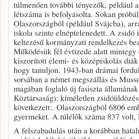
túlmenően további tényezők, például a
létszáma is befolyásolta. Sokan próbál
Olaszországból (például Svájcba), arr
iskola szinte elnéptelenedett. A zsidó
keltezésű kormányzati rendelkezés bez
Működésük fél évtizede alatt mintegy ö
kiszorított elemi- és középiskolás diák
hogy tanuljon. 1943-ban drámai fordul
sorsában a német megszállás és Mussol
magában foglaló új fasiszta államának 
Köztársaság): kíméletlen zsidóüldözés
következett:. Olaszországból 6806 emb
gyermeket. A túlélők száma 837 volt,
A felszabadulás után a korábban hatal