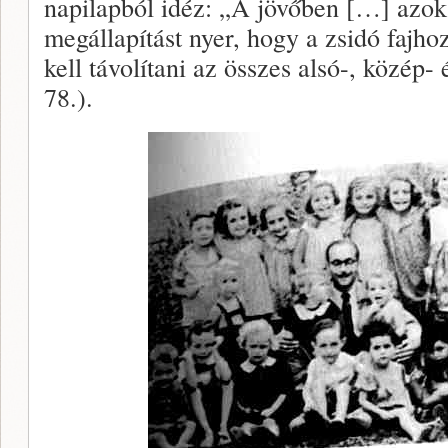
napilapból idéz: „A jövőben […] azoka
megállapítást nyer, hogy a zsidó fajhoz
kell távolítani az összes alsó-, közép- 
78.).