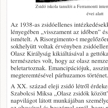
Zsidó iskola tanulói a Ferramonti inte
évei alatt
Az 1938-as zsidóellenes intézkedésekk
lényegében „visszament az időben” és 
ismételt. A Risorgimento-t megelőzően 
sokhelyütt voltak érvényben zsidóelle
Olasz Királyság kikiáltásával a gettóka
természetes volt, hogy az olasz nemzet
beletartoznak. Emancipációjuk, asszim
megteremtésével párhuzamos történet
A XX. század eleji zsidó létről érdeke
Szabolcsi Miksa „Olasz zsidók közöt
napvilágot látott munkájában személye
az olvasóval és beszámol arról, hogy 