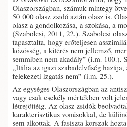
Olaszországban, számuk mintegy ötven
50 000 olasz zsidó aztán olasz is. Olas
olasz a gondolkozása, a szokása, a mo
(Szabolcsi, 2011, 22.). Szabolcsi olas
tapasztalta, hogy erőteljesen asszimilá
közösség, a kitérés nem jellemző, mert
semmiben nem akadály” (i.m. 100.). S
„Itália az igazi szabadelvűség hazája,
felekezeti izgatás nem” (i.m. 25.).
Az egységes Olaszországban az antis
vagy csak csekély mértékben volt jele
létrejöttéig. Az olasz zsidók beolvadta
karakterisztikus vonásokkal, de külön
sem alkottak. A fasiszta korszak hozta