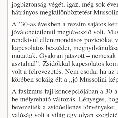
jogbiztonság végét, igaz, még sok éve
hátrányos megkülönböztetést Mussolin
A ’30-as években a rezsim sajátos ke
jóvátehetetlenül megtévesztő volt. Mu
rendkívül ellentmondásos pozíciókat ve
kapcsolatos beszédei, megnyilvánulása
mutattak. Gyakran játszott – nemcsak 
asztalnál”. Zsidókkal kapcsolatos ko
volt a félrevezetés. Nem csoda, ha az
körében sokáig élt a „jó Mussolini-ké
A fasizmus faji koncepciójában a 30-a
be mélyreható változás. Lényeges, ho
bevezették a zsidóellenes törvényeket,
valóság volt a világ egy olyan szeglet