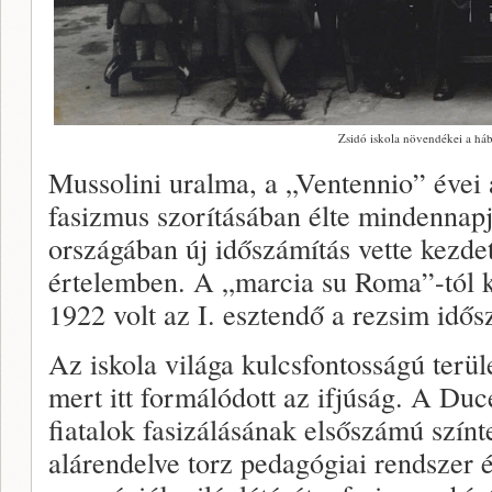
Zsidó iskola növendékei a háb
Mussolini uralma, a „Ventennio” évei a
fasizmus szorításában élte mindennapj
országában új időszámítás vette kezdeté
értelemben. A „marcia su Roma”-tól k
1922 volt az I. esztendő a rezsim idős
Az iskola világa kulcsfontosságú terül
mert itt formálódott az ifjúság. A Duce
fiatalok fasizálásának elsőszámú szín
alárendelve torz pedagógiai rendszer é