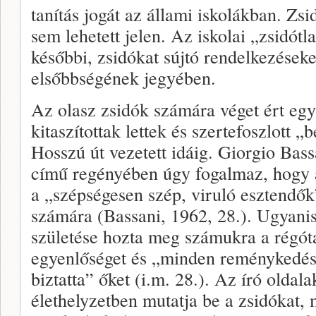
tanítás jogát az állami iskolákban. Z
sem lehetett jelen. Az iskolai „zsidót
későbbi, zsidókat sújtó rendelkezéseke
elsőbbségének jegyében.
Az olasz zsidók számára véget ért egy
kitaszítottak lettek és szertefoszlott 
Hosszú út vezetett idáig. Giorgio Bass
című regényében úgy fogalmaz, hogy a
a „szépségesen szép, viruló esztendők
számára (Bassani, 1962, 28.). Ugyani
születése hozta meg számukra a régóta
egyenlőséget és „minden reménykedésr
biztatta” őket (i.m. 28.). Az író oldal
élethelyzetben mutatja be a zsidókat,