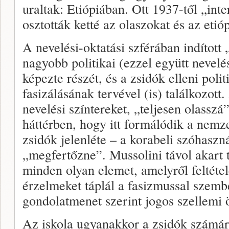
uraltak: Etiópiában. Ott 1937-től „inte
osztották ketté az olaszokat és az etió
A nevelési-oktatási szférában indított
nagyobb politikai (ezzel együtt nevel
képezte részét, és a zsidók elleni poli
fasizálásának tervével (is) találkozott.
nevelési színtereket, „teljesen olasszá”
háttérben, hogy itt formálódik a nemze
zsidók jelenléte – a korabeli szóhaszná
„megfertőzne”. Mussolini távol akart ta
minden olyan elemet, amelyről feltétel
érzelmeket táplál a fasizmussal szemb
gondolatmenet szerint jogos szellemi 
Az iskola ugyanakkor a zsidók számára