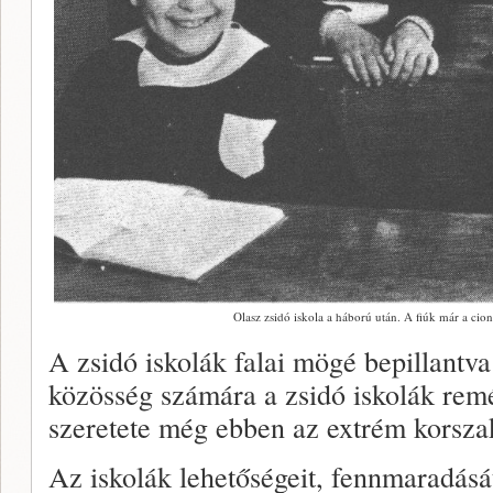
Olasz zsidó iskola a háború után. A fiúk már a cion
A zsidó iskolák falai mögé bepillantva
közösség számára a zsidó iskolák remé
szeretete még ebben az extrém korsz
Az iskolák lehetőségeit, fennmaradásá