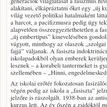
generációk világlátását a fasizmus hív
alakítani, elkápráztatni őket egy „új ku
világ vezető politikai hatalmaként látt
a harcot, a pacifizmusra pedig úgy tek
alapvetően összeegyeztethetetlen a fa
„új embertípus” kinevelésében gondol
vágyott, minthogy az olaszok „szolgai
fajjá” váljanak. A fasiszta indoktrinác
iskolapadokból olyan emberek kerülje
lesznek – a korabeli tantermeket is gy
szellemében – „Hinni, engedelmeskedn
Az iskolai erőtér fokozatosan fasizáló
végén pedig az iskola a „fasiszta” jel
jelzőre is rászolgált. 1938-ban az anti
kurzus lett. Az év őszén a zsidóktól m