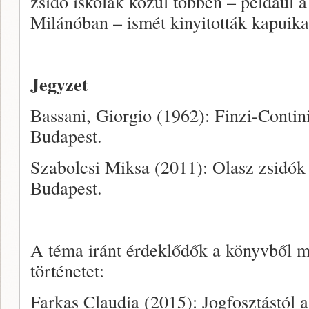
zsidó iskolák közül többen – például 
Milánóban – ismét kinyitották kapuika
Jegyzet
Bassani, Giorgio (1962): Finzi-Contin
Budapest.
Szabolcsi Miksa (2011): Olasz zsidók 
Budapest.
A téma iránt érdeklődők a könyvből m
történetet:
Farkas Claudia (2015): Jogfosztástól a