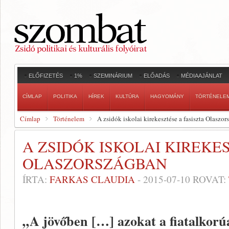
ELŐFIZETÉS
1%
SZEMINÁRIUM
ELŐADÁS
MÉDIAAJÁNLAT
CÍMLAP
POLITIKA
HÍREK
KULTÚRA
HAGYOMÁNY
TÖRTÉNELE
Címlap
Történelem
A zsidók iskolai kirekesztése a fasiszta Olaszo
A ZSIDÓK ISKOLAI KIREKE
OLASZORSZÁGBAN
ÍRTA:
FARKAS CLAUDIA
-
2015-07-10
ROVAT:
„A jövőben […] azokat a fiatalkorú