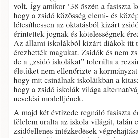
volt. Így amikor ’38 őszén a fasiszta
hogy a zsidó közösség elemi- és közép
létesíthessen az oktatásból kizárt zsi
érintettek jognak és kötelességnek ére
Az állami iskolákból kizárt diákok itt
érezhették magukat. Zsidók és nem zs
de a „zsidó iskolákat” tolerálta a rez
életüket nem ellenőrizte a kormányzat
hogy mit csinálnak iskoláikban a kitas
hogy a zsidó iskolák világa alternatíváj
nevelési modelljének.
A majd két évtizede regnáló fasiszta 
félelem uralta az iskola világát, talán
zsidóellenes intézkedések végrehajtás