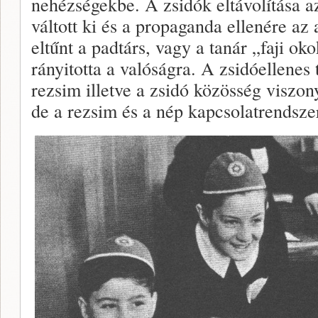
nehézségekbe. A zsidók eltávolítása a
váltott ki és a propaganda ellenére az 
eltűnt a padtárs, vagy a tanár „faji o
rányitotta a valóságra. A zsidóellene
rezsim illetve a zsidó közösség viszon
de a rezsim és a nép kapcsolatrendsze