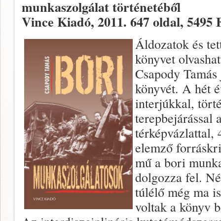
munkaszolgálat történetéből
Vince Kiadó, 2011. 647 oldal, 5495 F
Áldozatok és tet
könyvet olvasha
Csapody Tamás j
könyvét. A hét 
interjúkkal, tört
terepbejárással 
térképvázlattal, 
elemző forráskri
mű a bori munkas
dolgozza fel. N
túlélő még ma is
voltak a könyv 