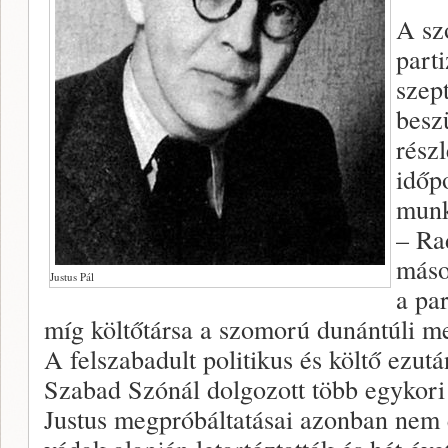
A sz
part
szep
besz
rész
időp
munk
– Ra
máso
Justus Pál
a par
míg költőtársa a szomorú dunántúli me
A felszabadult politikus és költő ezu
Szabad Szónál dolgozott több egykori d
Justus megpróbáltatásai azonban nem 