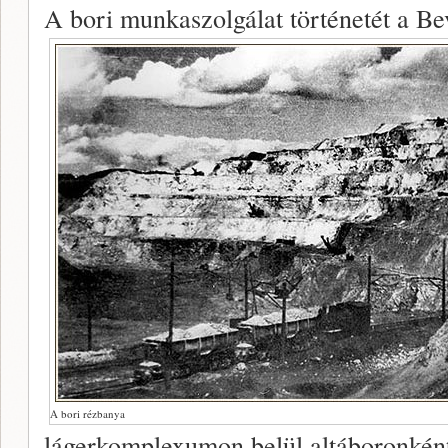
A bori munkaszolgálat történetét a Be
A bori rézbanya
lágerkomplexumon belül altáboronkén