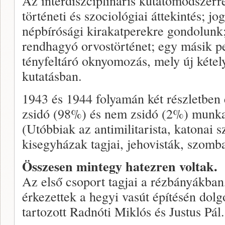
Az interdiszciplináris kutatómódszerre
történeti és szociológiai áttekintés; jo
népbírósági kirakatperekre gondolunk;
rendhagyó orvostörténet; egy másik pe
tényfeltáró oknyomozás, mely új kétel
kutatásban.
1943 és 1944 folyamán két részletben
zsidó (98%) és nem zsidó (2%) munka
(Utóbbiak az antimilitarista, katonai 
kisegyházak tagjai, jehovisták, szomba
Összesen mintegy hatezren voltak.
Az első csoport tagjai a rézbányákba
érkezettek a hegyi vasút építésén dol
tartozott Radnóti Miklós és Justus Pál.