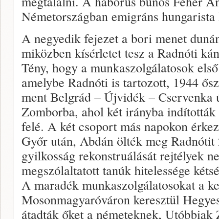
megtalálni. A háborús bűnös Fehér An
Németországban emigráns hungarista 
A negyedik fejezet a bori menet dunánt
miközben kísérletet tesz a Radnóti ká
Tény, hogy a munkaszolgálatosok első 
amelybe Radnóti is tartozott, 1944 ősz
ment Belgrád – Újvidék – Cservenka ú
Zomborba, ahol két irányba indították 
felé. A két csoport más napokon érkez
Győr után, Abdán ölték meg Radnótit 2
gyilkosság rekonstruálását rejtélyek ne
megszólaltatott tanúk hitelessége kéts
A maradék munkaszolgálatosokat a ke
Mosonmagyaróváron keresztül Hegyesh
átadták őket a németeknek, Utóbbiak