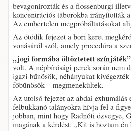
bevagonírozták és a flossenburgi illet
koncentrációs táborokba irányították 
Az embertelen megpróbáltatásokat alig
Az ötödik fejezet a bori keret megkérd
vonásáról szól, amely procedúra a sze
„jogi formába öltöztetett színjáték”
volt. A népbírósági perek során nem de
igazi bűnösök, néhányukat kivégezték
főbűnösök – megmenekültek.
Az utolsó fejezet az abdai exhumálás 
felbukkanó talányokra hívja fel a figy
jobban, mint hogy Radnóti özvegye, Gy
magának a kérdést: „Kit is hoztam én