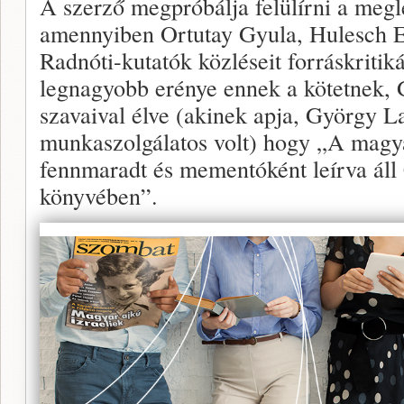
A szerző megpróbálja felülírni a meg
amennyiben Ortutay Gyula, Hulesch E
Radnóti-kutatók közléseit forráskritiká
legnagyobb erénye ennek a kötetnek, 
szavaival élve (akinek apja, György La
munkaszolgálatos volt) hogy „A magy
fennmaradt és mementóként leírva ál
könyvében”.