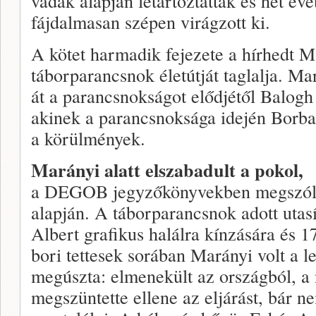
vádak alapján letartóztatták és hét évet
fájdalmasan szépen virágzott ki.
A kötet harmadik fejezete a hírhedt M
táborparancsnok életútját taglalja. Ma
át a parancsnokságot elődjétől Balogh
akinek a parancsnoksága idején Borba
a körülmények.
Marányi alatt elszabadult a pokol,
a DEGOB jegyzőkönyvekben megszólal
alapján. A táborparancsnok adott utasí
Albert grafikus halálra kínzására és 1
bori tettesek sorában Marányi volt a 
megúszta: elmenekült az országból, a
megszüntette ellene az eljárást, bár n