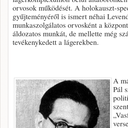
orvosok működését. A holokauszt-spe
gyűjteményéről is ismert néhai Leven
munkaszolgálatos orvosként a központi
áldozatos munkát, de mellette még szá
tevékenykedett a lágerekben.
A má
Pál 
poli
szen
„Vas
verse