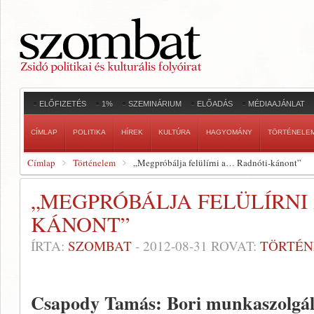
ELŐFIZETÉS
1%
SZEMINÁRIUM
ELŐADÁS
MÉDIAAJÁNLAT
CÍMLAP
POLITIKA
HÍREK
KULTÚRA
HAGYOMÁNY
TÖRTÉNELE
Címlap
Történelem
„Megpróbálja felülírni a… Radnóti-kánont”
„MEGPRÓBÁLJA FELÜLÍRNI
KÁNONT”
ÍRTA:
SZOMBAT
-
2012-08-31
ROVAT:
TÖRTÉ
Csapody Tamás: Bori munkaszolgála