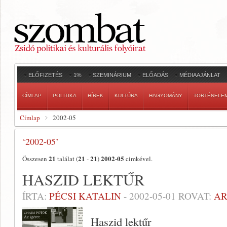
ELŐFIZETÉS
1%
SZEMINÁRIUM
ELŐADÁS
MÉDIAAJÁNLAT
CÍMLAP
POLITIKA
HÍREK
KULTÚRA
HAGYOMÁNY
TÖRTÉNELE
Címlap
2002-05
‘2002-05’
21
21
21
2002-05
Összesen
találat (
-
)
cimkével.
HASZID LEKTŰR
ÍRTA:
PÉCSI KATALIN
-
2002-05-01
ROVAT:
AR
Haszid lektűr