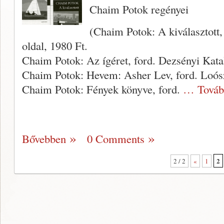
Chaim Potok regényei
(Chaim Potok: A kiválasztott,
oldal, 1980 Ft.
Chaim Potok: Az ígéret, ford. Dezsé­nyi Katal
Chaim Potok: Hevem: Asher Lev, ford. Loósz
Chaim Potok: Fények könyve, ford.
… Továb
Bővebben
0 Comments
2
2 / 2
«
1