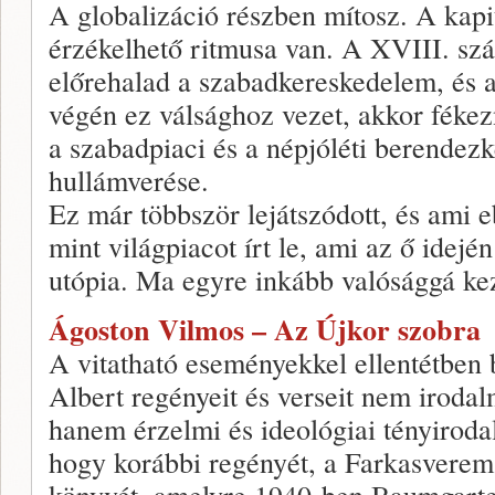
A globalizáció részben mítosz. A kapi
érzékelhető ritmusa van. A XVIII. sz
előrehalad a szabadkereskedelem, és a
végén ez válsághoz vezet, akkor fékez
a szabadpiaci és a népjóléti berendez
hullámverése.
Ez már többször lejátszódott, és ami 
mint világpiacot írt le, ami az ő idej
utópia. Ma egyre inkább valósággá kez
Ágoston Vilmos – Az Újkor szobra
A vitatható eseményekkel ellentétben
Albert regényeit és verseit nem irodal
hanem érzelmi és ideológiai tényiroda
hogy korábbi regényét, a Farkasvere
könyvét, amelyre 1940-ben Baumgarten