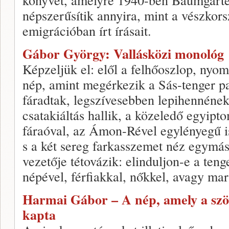
népszerűsítik annyira, mint a vészkors
emigrációban írt írásait.
Gábor György: Vallásközi monológ
Képzeljük el: elől a felhőoszlop, nyom
nép, amint megérkezik a Sás-tenger p
fáradtak, legszívesebben lepihennének
csatakiáltás hallik, a közeledő egyipt
fáraóval, az Ámon-Rével egylényegű is
s a két sereg farkasszemet néz egymás
vezetője tétovázik: elinduljon-e a teng
népével, férfiakkal, nőkkel, avagy ma
Harmai Gábor – A nép, amely a szöv
kapta