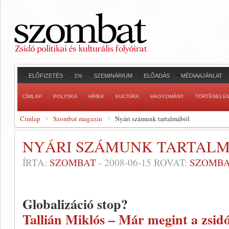
ELŐFIZETÉS
1%
SZEMINÁRIUM
ELŐADÁS
MÉDIAAJÁNLAT
CÍMLAP
POLITIKA
HÍREK
KULTÚRA
HAGYOMÁNY
TÖRTÉNELE
Címlap
Szombat magazin
Nyári számunk tartalmából
NYÁRI SZÁMUNK TARTAL
ÍRTA:
SZOMBAT
-
2008-06-15
ROVAT:
SZOMBA
Globalizáció stop?
Tallián Miklós – Már megint a zsidó