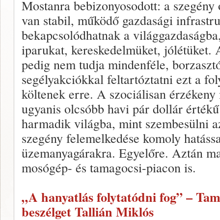
Mostanra bebizonyosodott: a szegény o
van stabil, működő gazdasági infrastru
bekapcsolódhatnak a világgazdaságba,
iparukat, kereskedelmüket, jólétüket. 
pedig nem tudja mindenféle, borzasztó
segélyakciókkal feltartóztatni ezt a fo
költenek erre. A szociálisan érzékeny
ugyanis olcsóbb havi pár dollár érték
harmadik világba, mint szembesülni a
szegény felemelkedése komoly hatással
üzemanyagárakra. Egyelőre. Aztán ma
mosógép- és tamagocsi-piacon is.
„A hanyatlás folytatódni fog” – Ta
beszélget Tallián Miklós