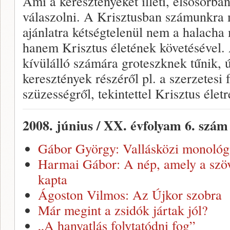
Ami a keresztényeket illeti, elsősorb
válaszolni. A Krisztusban számunkra m
ajánlatra kétségtelenül nem a halacha
hanem Krisztus életének követésével.
kívülálló számára groteszknek tűnik, 
keresztények részéről pl. a szerzetesi
szüzességről, tekintettel Krisztus élet
2008. június / XX. évfolyam 6. szám
Gábor György: Vallásközi monológ
Harmai Gábor: A nép, amely a szöve
kapta
Ágoston Vilmos: Az Újkor szobra
Már megint a zsidók jártak jól?
„A hanyatlás folytatódni fog”