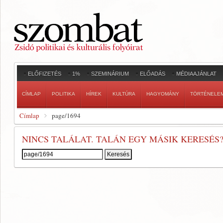
ELŐFIZETÉS
1%
SZEMINÁRIUM
ELŐADÁS
MÉDIAAJÁNLAT
CÍMLAP
POLITIKA
HÍREK
KULTÚRA
HAGYOMÁNY
TÖRTÉNELE
Címlap
page/1694
NINCS TALÁLAT. TALÁN EGY MÁSIK KERESÉS
Keresés: