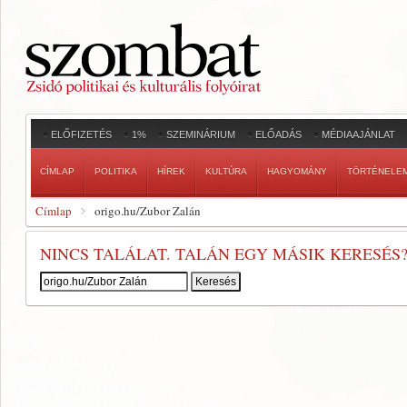
ELŐFIZETÉS
1%
SZEMINÁRIUM
ELŐADÁS
MÉDIAAJÁNLAT
CÍMLAP
POLITIKA
HÍREK
KULTÚRA
HAGYOMÁNY
TÖRTÉNELE
Címlap
origo.hu/Zubor Zalán
NINCS TALÁLAT. TALÁN EGY MÁSIK KERESÉS
Keresés: