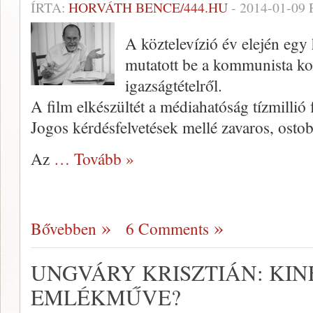
ÍRTA:
HORVÁTH BENCE/444.HU
-
2014-01-09
A köztelevízió év elején e
mutatott be a kommunista kor
igazságtételről.
A film elkészültét a médiahatóság tízmillió 
Jogos kérdésfelvetések mellé zavaros, osto
Az
… Tovább »
Bővebben
6 Comments
UNGVÁRY KRISZTIÁN: KIN
EMLÉKMŰVE?