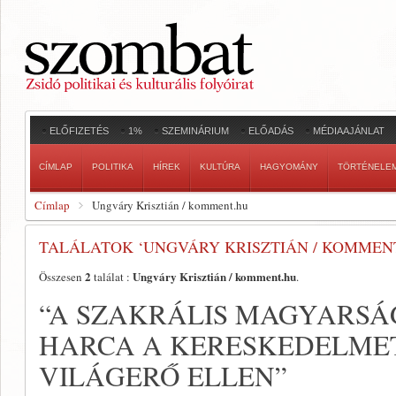
ELŐFIZETÉS
1%
SZEMINÁRIUM
ELŐADÁS
MÉDIAAJÁNLAT
CÍMLAP
POLITIKA
HÍREK
KULTÚRA
HAGYOMÁNY
TÖRTÉNELE
Címlap
Ungváry Krisztián / komment.hu
TALÁLATOK ‘UNGVÁRY KRISZTIÁN / KOMMEN
2
Ungváry Krisztián / komment.hu
Összesen
találat :
.
“A SZAKRÁLIS MAGYARSÁ
HARCA A KERESKEDELMET
VILÁGERŐ ELLEN”