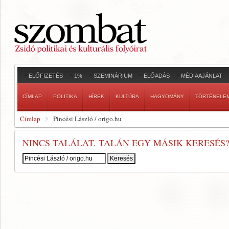
ELŐFIZETÉS
1%
SZEMINÁRIUM
ELŐADÁS
MÉDIAAJÁNLAT
CÍMLAP
POLITIKA
HÍREK
KULTÚRA
HAGYOMÁNY
TÖRTÉNELE
Címlap
Pincési László / origo.hu
NINCS TALÁLAT. TALÁN EGY MÁSIK KERESÉS
Keresés: