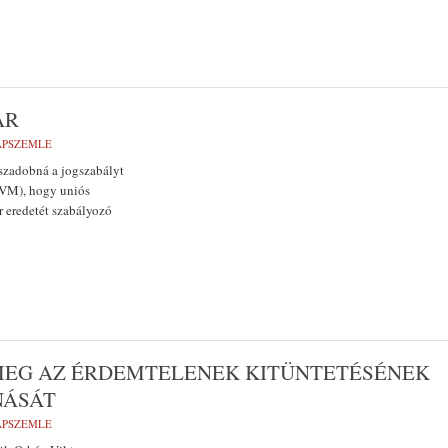
AR
LAPSZEMLE
sszadobná a jogszabályt
 (VM), hogy uniós
 eredetét szabályozó
 MEG AZ ÉRDEMTELENEK KITÜNTETÉSÉNEK
NÁSÁT
LAPSZEMLE