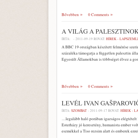
Bővebben
0 Comments
A VILÁG A PALESZTINO
ÍRTA:
-
2011-09-19
ROVAT:
HÍREK - LAPSZEML
A BBC 19 országban készített felmérése szeri
százaléka támogatja a független palesztin áll
Egyesült Államokban is többséget élvez a go
Bővebben
0 Comments
LEVÉL IVAN GAŠPAROV
ÍRTA:
SZOMBAT
-
2011-09-17
ROVAT:
HÍREK - 
…legalább haló porában igazságos elégtételt 
Esterházy jó keresztény, humanista ember volt
eszmékkel a Tiso rezsim alatt és emberek ezre