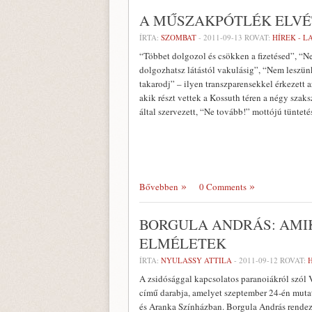
A MŰSZAKPÓTLÉK ELVÉ
ÍRTA:
SZOMBAT
-
2011-09-13
ROVAT:
HÍREK - 
“Többet dolgozol és csökken a fizetésed”, “N
dolgozhatsz látástól vakulásig”, “Nem leszün
takarodj” – ilyen transzparensekkel érkezett a
akik részt vettek a Kossuth téren a négy szak
által szervezett, “Ne tovább!” mottójú tünteté
Bővebben
0 Comments
BORGULA ANDRÁS: AMI
ELMÉLETEK
ÍRTA:
NYULASSY ATTILA
-
2011-09-12
ROVAT:
A zsidósággal kapcsolatos paranoiákról szól
című darabja, amelyet szeptember 24-én muta
és Aranka Színházban. Borgula András rendez