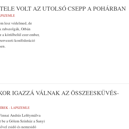
TELE VOLT AZ UTOLSÓ CSEPP A POHÁRBAN
LAPSZEMLE
em lesz védelmed, de
k rabszolgák, Orbán
z a körülbelül ezer ember,
szervezeti konföderáció
sen.
KOR IGAZZÁ VÁLNAK AZ ÖSSZEESKÜVÉS-
HÍREK - LAPSZEMLE
 Vinnai András Lefitymálva
t be a Gólem Színház a Sanyi
ővel zsidó és nemzsidó