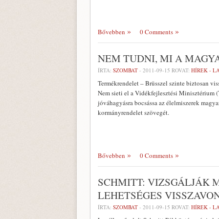
Bővebben
0 Comments
NEM TUDNI, MI A MAGY
ÍRTA:
SZOMBAT
-
2011-09-15
ROVAT:
HÍREK - 
Termékrendelet – Brüsszel szinte biztosan vi
Nem sieti el a Vidékfejlesztési Minisztérium
jóváhagyásra bocsássa az élelmiszerek magyar
kormányrendelet szövegét.
Bővebben
0 Comments
SCHMITT: VIZSGÁLJÁK
LEHETSÉGES VISSZAVO
ÍRTA:
SZOMBAT
-
2011-09-15
ROVAT:
HÍREK - 