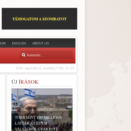
TÁMOGATOM A SZOMBATOT
IUM
ENGLISH
ABOUT US
2026. augusztus 8, szombat | 5786. Áv 25
ÚJ
ÍRÁSOK
TÖBB MINT 100 MILLIÓAN
LÁTTÁK A CEUTAI
VÁLSÁGBÓL GYÁRTOTT