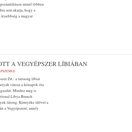
népszámláláson minél többen
bra sem akarja, hogy a
n kisebbség a magyar
TT A VEGYÉPSZER LÍBIÁBAN
LAPSZEMLE
er Zrt.: a társaság líbiai
awiyah városa a hónapok óta
t gazdát. Mindez meg is
ational Libya Branch
yuk tátong. Környéke idővel a
lán a Vegyépszeré, amely