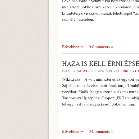
Levélben fordult Schmitt Pál köztársasági el
miniszterelnökhöz, arra kérve a kormányt, ho
kitüntetések visszavonásának lehetőségét “az
személy” esetében.
Bővebben
0 Comments
HAZA IS KELL ÉRNI ÉPS
ÍRTA:
SZOMBAT
-
2011-09-15
ROVAT:
HÍREK - 
WikiLeaks – A volt miniszter és az egykori ve
Sajnálatosnak és elszomorítónak tartja Tömbö
vezérkari főnök, hogy a szerinte sikeres munk
Tartományi Újjáépítési Csoport (PRT) munkájá
fel egy nyilvánosságra került dokumentum.
Bővebben
0 Comments