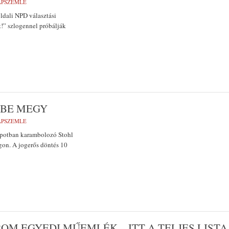
LAPSZEMLE
oldali NPD választási
t!” szlogennel próbálják
NBE MEGY
LAPSZEMLE
lapotban karambolozó Stohl
gon. A jogerős döntés 10
M EGYEDI MŰEMLÉK – ITT A TELJES LISTA