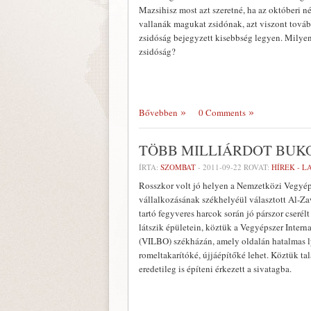
Mazsihisz most azt szeretné, ha az októberi 
vallanák magukat zsidónak, azt viszont továb
zsidóság bejegyzett kisebbség legyen. Milye
zsidóság?
Bővebben
0 Comments
TÖBB MILLIÁRDOT BUKO
ÍRTA:
SZOMBAT
-
2011-09-22
ROVAT:
HÍREK - 
Rosszkor volt jó helyen a Nemzetközi Vegyépsz
vállalkozásának székhelyéül választott Al-Z
tartó fegyveres harcok során jó párszor cserél
látszik épületein, köztük a Vegyépszer Intern
(VILBO) székházán, amely oldalán hatalmas l
romeltakarítóké, újjáépítőké lehet. Köztük ta
eredetileg is építeni érkezett a sivatagba.