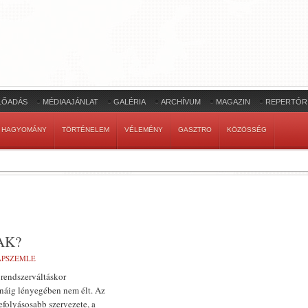
LŐADÁS
MÉDIAAJÁNLAT
GALÉRIA
ARCHÍVUM
MAGAZIN
REPERTÓR
HAGYOMÁNY
TÖRTÉNELEM
VÉLEMÉNY
GASZTRO
KÖZÖSSÉG
AK?
LAPSZEMLE
a rendszerváltáskor
anáig lényegében nem élt. Az
efolyásosabb szervezete, a