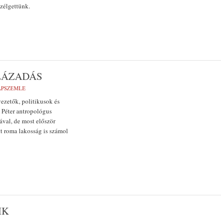
szélgettünk.
LÁZADÁS
LAPSZEMLE
ezetők, politikusok és
 Péter antropológus
ával, de most először
tt roma lakosság is számol
IK