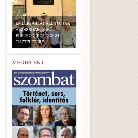
EMLÉKTÁBLÁT ÁLLÍTOTTAK
A KÖRÖSTARCSÁRÓL
ELHURCOLT ZSIDÓSÁG
TISZTELETÉRE
MEGJELENT