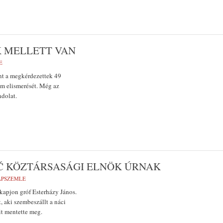
K MELLETT VAN
E
nt a megkérdezettek 49
am elismerését. Még az
ndolat.
IČ KÖZTÁRSASÁGI ELNÖK ÚRNAK
LAPSZEMLE
kapjon gróf Esterházy János.
, aki szembeszállt a náci
it mentette meg.