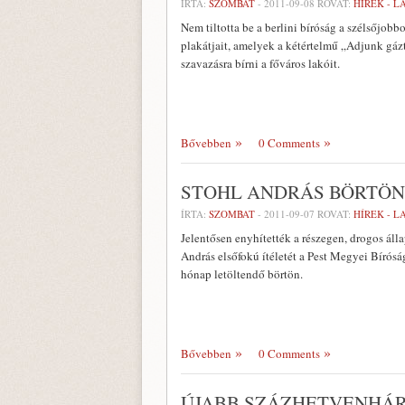
ÍRTA:
SZOMBAT
-
2011-09-08
ROVAT:
HÍREK - 
Nem tiltotta be a berlini bíróság a szélsőjobb
plakátjait, amelyek a kétértelmű „Adjunk gáz
szavazásra bírni a főváros lakóit.
Bővebben
0 Comments
STOHL ANDRÁS BÖRTÖ
ÍRTA:
SZOMBAT
-
2011-09-07
ROVAT:
HÍREK - 
Jelentősen enyhítették a részegen, drogos ál
András elsőfokú ítéletét a Pest Megyei Bírósá
hónap letöltendő börtön.
Bővebben
0 Comments
ÚJABB SZÁZHETVENHÁRO