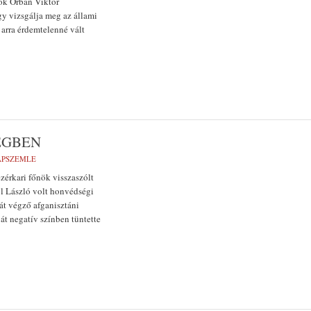
nök Orbán Viktor
gy vizsgálja meg az állami
 arra érdemtelenné vált
ÉGBEN
LAPSZEMLE
zérkari főnök visszaszólt
l László volt honvédségi
át végző afganisztáni
t negatív színben tüntette