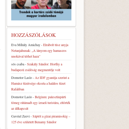
HOZZÁSZÓLÁSOK
Eva Mihály Amichay
-
Elrabolt túsz anyja
Netanjahunak: „A lányom egy hamaszos
unokával térhet haza”
sós csaba
-
Szakály Sándor: Horthy a
budapesti zsidóság megmentője volt
Domotor Laslo
-
Az IDF gyanúja szerint a
Hamász tüzérsége okozta a halálos tüzet
Rafahban
Domotor Laslo
-
Belgium: palesztinpárti
tömeg rátámadt egy izraeli turistára, eltörték
az állkapcsát
Gavriel Zeevi
-
Sáptól a gízai piramisokig –
125 éve született Benamy Sándor