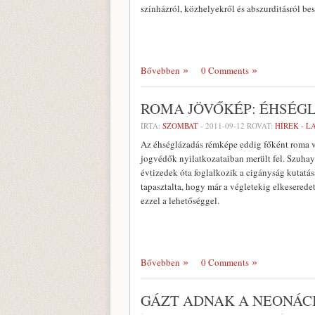
színházról, közhelyekről és abszurditásról be
Bővebben
0 Comments
ROMA JÖVŐKÉP: ÉHSÉG
ÍRTA:
SZOMBAT
-
2011-09-12
ROVAT:
HÍREK - 
Az éhséglázadás rémképe eddig főként roma v
jogvédők nyilatkozataiban merült fel. Szuhay
évtizedek óta foglalkozik a cigányság kutatás
tapasztalta, hogy már a végletekig elkeserede
ezzel a lehetőséggel.
Bővebben
0 Comments
GÁZT ADNAK A NEONÁC