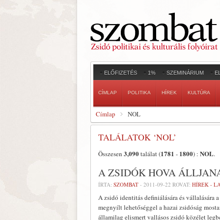
ELŐFIZETÉS
1%
SZEMINÁRIUM
E
CÍMLAP
POLITIKA
HÍREK
KULTÚRA
Címlap
NOL
TALÁLATOK ‘NOL’
3,090
1781
1800
NOL
Összesen
találat (
-
) :
.
A ZSIDÓK HOVA ÁLLJAN
ÍRTA:
SZOMBAT
-
2011-09-22
ROVAT:
HÍREK - 
A zsidó identitás definiálására és vállalására 
megnyílt lehetőséggel a hazai zsidóság most
államilag elismert vallásos zsidó közélet legb