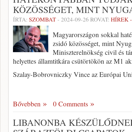
KÖZÖSSÉGET, MINT NYUG
ÍRTA:
SZOMBAT
-
2024-09-26
ROVAT:
HÍREK 
Magyarországon sokkal haté
zsidó közösséget, mint Nyug
Miniszterelnökség civil és tá
helyettes államtitkára csütörtökön az M1 ak
Szalay-Bobrovniczky Vince az Európai U
Bővebben
0 Comments
LIBANONBA KÉSZÜLŐDNEK