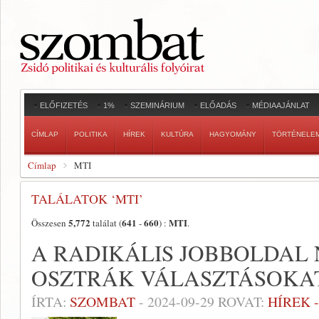
ELŐFIZETÉS
1%
SZEMINÁRIUM
ELŐADÁS
MÉDIAAJÁNLAT
CÍMLAP
POLITIKA
HÍREK
KULTÚRA
HAGYOMÁNY
TÖRTÉNELE
Címlap
MTI
TALÁLATOK ‘MTI’
5,772
641
660
MTI
Összesen
találat (
-
) :
.
A RADIKÁLIS JOBBOLDAL
OSZTRÁK VÁLASZTÁSOKA
ÍRTA:
SZOMBAT
-
2024-09-29
ROVAT:
HÍREK 