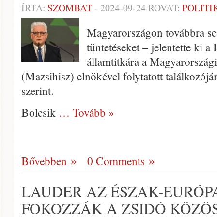
ÍRTA:
SZOMBAT
-
2024-09-24
ROVAT:
POLITI
Magyarországon továbbra sem
tüntetéseket – jelentette ki 
államtitkára a Magyarország
(Mazsihisz) elnökével folytatott találkozójá
szerint.
Bolcsik
… Tovább »
Bővebben
0 Comments
LAUDER AZ ÉSZAK-EURÓP
FOKOZZÁK A ZSIDÓ KÖZÖ