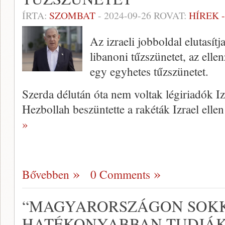
ÍRTA:
SZOMBAT
-
2024-09-26
ROVAT:
HÍREK 
Az izraeli jobboldal elutasít
libanoni tűzszünetet, az elle
egy egyhetes tűzszünetet.
Szerda délután óta nem voltak légiriadók Iz
Hezbollah beszüntette a rakéták Izrael elle
»
Bővebben
0 Comments
“MAGYARORSZÁGON SOK
HATÉKONYABBAN TUDJÁK 