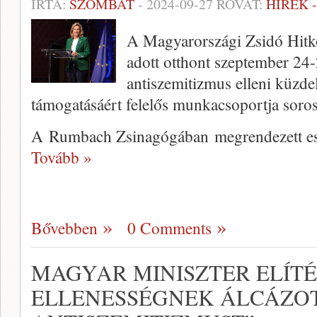
ÍRTA:
SZOMBAT
-
2024-09-27
ROVAT:
HÍREK 
A Magyarországi Zsidó Hitk
adott otthont szeptember 24
antiszemitizmus elleni küzdel
támogatásáért felelős munkacsoportja soros
A Rumbach Zsinagógában megrendezett es
Tovább »
Bővebben
0 Comments
MAGYAR MINISZTER ELÍTÉ
ELLENESSÉGNEK ÁLCÁZO