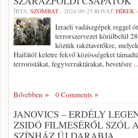
SZÁRAZFÖLDI CSAPATOK
ÍRTA:
SZOMBAT
-
2024-09-25
ROVAT:
HÍREK 
Izraeli vadászgépek reggel ó
terrorszervezet körülbelül 2
köztük rakétavetőkre, melyek
Haifától keletre fekvő közösségeket támadt
terroristákat, fegyverraktárakat, bevetésre
…
Bővebben
0 Comments
JANOVICS – ERDÉLY LEGE
ZSIDÓ FILMESÉRŐL SZÓL 
SZÍNHÁZ ÚJ DARABJA