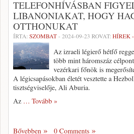
TELEFONHÍVÁSBAN FIGYE
LIBANONIAKAT, HOGY HA
OTTHONUKAT
ÍRTA:
SZOMBAT
-
2024-09-23
ROVAT:
HÍREK 
Az izraeli légierő hétfő regg
több mint háromszáz célponto
vezérkari főnök is megerősíte
A légicsapásokban életét vesztette a Hezbo
tisztségviselője, Ali Aburia.
Az
… Tovább »
Bővebben
0 Comments