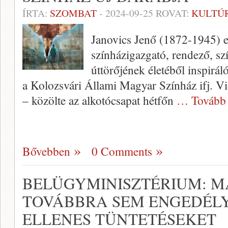
ÍRTA:
SZOMBAT
-
2024-09-25
ROVAT:
KULTÚ
Janovics Jenő (1872-1945) e
színházigazgató, rendező, sz
úttörőjének életéből inspirál
a Kolozsvári Állami Magyar Színház ifj. V
– közölte az alkotócsapat hétfőn
… Tovább
Bővebben
0 Comments
BELÜGYMINISZTÉRIUM: 
TOVÁBBRA SEM ENGEDÉLY
ELLENES TÜNTETÉSEKET