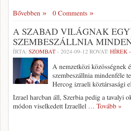
Bővebben
0 Comments
A SZABAD VILÁGNAK EGY
SZEMBESZÁLLNIA MINDE
ÍRTA:
SZOMBAT
-
2024-09-12
ROVAT:
HÍREK 
A nemzetközi közösségnek és
szembeszállnia mindenféle te
Hercog izraeli köztársasági 
Izrael harcban áll, Szerbia pedig a tavalyi o
módon viselkedett Izraellel
… Tovább »