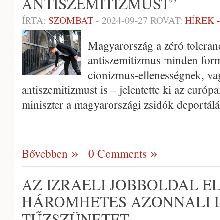
ANTISZEMITIZMUST”
ÍRTA:
SZOMBAT
-
2024-09-27
ROVAT:
HÍREK 
Magyarország a zéró toleranci
antiszemitizmus minden form
cionizmus-ellenességnek, vag
antiszemitizmust is – jelentette ki az európa
miniszter a magyarországi zsidók deportál
Bővebben
0 Comments
AZ IZRAELI JOBBOLDAL EL
HÁROMHETES AZONNALI 
TŰZSZÜNETET