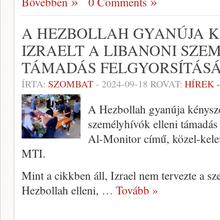
Bővebben
0 Comments
A HEZBOLLAH GYANÚJA K
IZRAELT A LIBANONI SZE
TÁMADÁS FELGYORSÍTÁS
ÍRTA:
SZOMBAT
-
2024-09-18
ROVAT:
HÍREK 
A Hezbollah gyanúja kényszerí
személyhívók elleni támadás f
Al-Monitor című, közel-kelet
MTI.
Mint a cikkben áll, Izrael nem tervezte a s
Hezbollah elleni,
… Tovább »