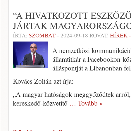
“A HIVATKOZOTT ESZKÖZ
JÁRTAK MAGYARORSZÁG
ÍRTA:
SZOMBAT
-
2024-09-18
ROVAT:
HÍREK 
A nemzetközi kommunikációér
államtitkár a Facebookon kö
álláspontját a Libanonban f
Kovács Zoltán azt írja:
„A magyar hatóságok meggyőződtek arról, 
kereskedő-közvetítő
… Tovább »