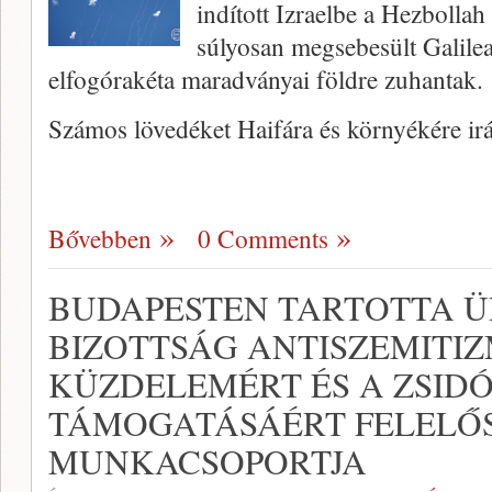
indított Izraelbe a Hezbollah m
súlyosan megsebesült Galilea
elfogórakéta maradványai földre zuhantak.
Számos lövedéket Haifára és környékére ir
Bővebben
0 Comments
BUDAPESTEN TARTOTTA Ü
BIZOTTSÁG ANTISZEMITIZ
KÜZDELEMÉRT ÉS A ZSIDÓ
TÁMOGATÁSÁÉRT FELELŐ
MUNKACSOPORTJA