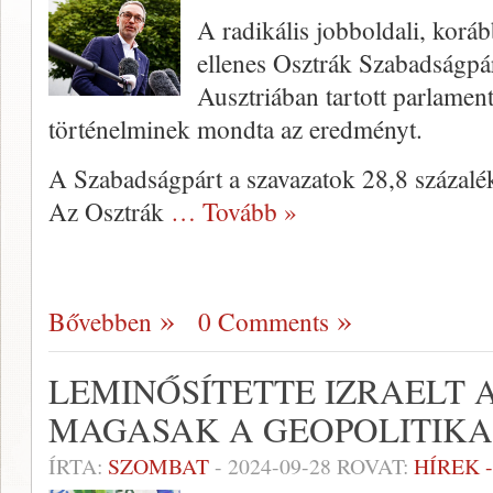
A radikális jobboldali, korá
ellenes Osztrák Szabadságpá
Ausztriában tartott parlament
történelminek mondta az eredményt.
A Szabadságpárt a szavazatok 28,8 százalék
Az Osztrák
… Tovább »
Bővebben
0 Comments
LEMINŐSÍTETTE IZRAELT 
MAGASAK A GEOPOLITIK
ÍRTA:
SZOMBAT
-
2024-09-28
ROVAT:
HÍREK 