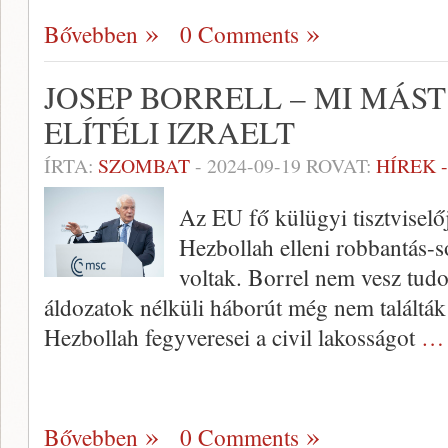
Bővebben
0 Comments
JOSEP BORRELL – MI MÁST
ELÍTÉLI IZRAELT
ÍRTA:
SZOMBAT
-
2024-09-19
ROVAT:
HÍREK 
Az EU fő külügyi tisztviselője
Hezbollah elleni robbantás-so
voltak. Borrel nem vesz tudo
áldozatok nélküli háborút még nem találták
Hezbollah fegyveresei a civil lakosságot
… 
Bővebben
0 Comments