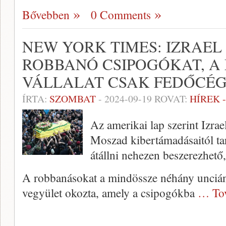
Bővebben
0 Comments
NEW YORK TIMES: IZRAEL
ROBBANÓ CSIPOGÓKAT, A
VÁLLALAT CSAK FEDŐCÉG
ÍRTA:
SZOMBAT
-
2024-09-19
ROVAT:
HÍREK 
Az amerikai lap szerint Izrae
Moszad kibertámadásaitól tar
átállni nehezen beszerezhető
A robbanásokat a mindössze néhány uncián
vegyület okozta, amely a csipogókba
… To