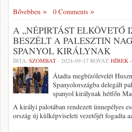
Bővebben
0 Comments
A „NÉPIRTÁST ELKÖVETŐ 
BESZÉLT A PALESZTIN NA
SPANYOL KIRÁLYNAK
ÍRTA:
SZOMBAT
-
2024-09-17
ROVAT:
HÍREK 
Átadta megbízólevelét Huszn
Spanyolországba delegált pa
spanyol királynak hétfőn Ma
A királyi palotában rendezett ünnepélyes e
ország új külképviseleti vezetőjét fogadta 