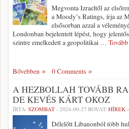
Megvonta Izraeltől az elsőre
a Moody’s Ratings, írja az 
elsősorban azzal a véleményé
Londonban bejelentett lépést, hogy jelent
szintre emelkedett a geopolitikai
… Tovább
Bővebben
0 Comments
A HEZBOLLAH TOVÁBB RA
DE KEVÉS KÁRT OKOZ
ÍRTA:
SZOMBAT
-
2024-09-27
ROVAT:
HÍREK 
Délelőtt Libanonból több hu