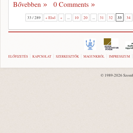
Bővebben
0 Comments
33
33 / 289
« Első
«
...
10
20
...
31
32
34
ELŐFIZETÉS
KAPCSOLAT
SZERKESZTŐK
MAGUNKRÓL
IMPRESSZUM
© 1989-2026 Szombat