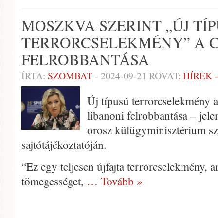
MOSZKVA SZERINT „ÚJ TÍ
TERRORCSELEKMÉNY” A 
FELROBBANTÁSA
ÍRTA:
SZOMBAT
-
2024-09-21
ROVAT:
HÍREK 
Új típusú terrorcselekmény 
libanoni felrobbantása – jele
orosz külügyminisztérium szó
sajtótájékoztatóján.
“Ez egy teljesen újfajta terrorcselekmény,
tömegességet,
… Tovább »