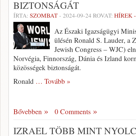
BIZTONSÁGÁT
ÍRTA:
SZOMBAT
-
2024-09-24
ROVAT:
HÍREK 
Az Északi Igazságügyi Mini
ülésén Ronald S. Lauder, a 
Jewish Congress – WJC) elnö
Norvégia, Finnország, Dánia és Izland kor
közösségek biztonságát.
Ronald
… Tovább »
Bővebben
0 Comments
IZRAEL TÖBB MINT NYOL