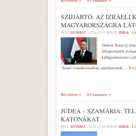
Bővebben
0 Comments
SZIJJÁRTÓ: AZ IZRAEL
MAGYARORSZÁGRA LÁT
ÍRTA:
SZOMBAT
-
2024-12-05
ROVAT:
HÍREK - 
Gideon Szaár új izra
álláspontjáért, és ha
külügyminiszter csüt
“Izrael vonatkozásában sajnálatosnak
… Tová
Bővebben
0 Comments
JÚDEA – SZAMÁRIA: TE
KATONÁKAT
ÍRTA:
SZOMBAT
-
2024-12-04
ROVAT:
HÍREK - 