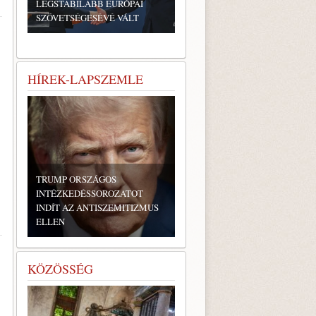
LEGSTABILABB EURÓPAI
SZÖVETSÉGESÉVÉ VÁLT
HÍREK-LAPSZEMLE
TRUMP ORSZÁGOS
INTÉZKEDÉSSOROZATOT
INDÍT AZ ANTISZEMITIZMUS
ELLEN
KÖZÖSSÉG