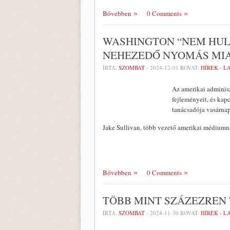
Bővebben
0 Comments
WASHINGTON “NEM HU
NEHEZEDŐ NYOMÁS MI
ÍRTA:
SZOMBAT
-
2024-12-01
ROVAT:
HÍREK - 
Az amerikai adminis
fejleményeit, és kap
tanácsadója vasárnap
Jake Sullivan, több vezető amerikai médium
Bővebben
0 Comments
TÖBB MINT SZÁZEZREN
ÍRTA:
SZOMBAT
-
2024-11-30
ROVAT:
HÍREK - 