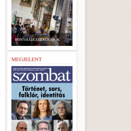
ZSIDÓ GASZTRONÓMIAI
TALÁLKOZÓ A BONYHÁDI
BONYHÁDI ZSIDÓ NAPOK
ZSINAGÓGÁBAN
MEGJELENT
t