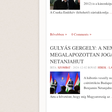
2012) is a kánonképz
A Csurka Emlékév (feltehető) záróakkordja
…
Bővebben
0 Comments
GULYÁS GERGELY: A N
MEGALAPOZOTTAN JOGA
NETANJAHUT
ÍRTA:
SZOMBAT
-
2024-12-02
ROVAT:
HÍREK - 
A háborús veszély na
csütörtökön Budapest
Benjamin Netanjahu 
Arra a felvetésre, hogy míg Magyarország az