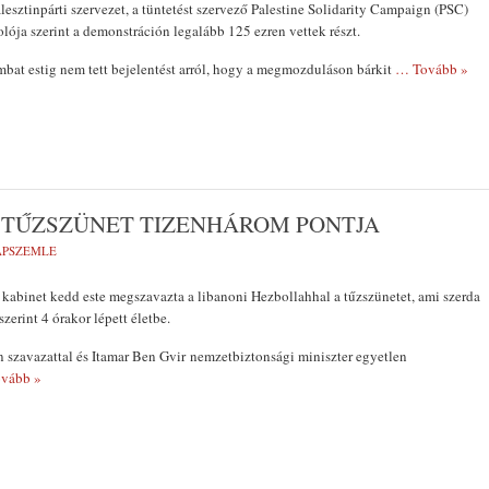
lesztinpárti szervezet, a tüntetést szervező Palestine Solidarity Campaign (PSC)
lója szerint a demonstráción legalább 125 ezren vettek részt.
bat estig nem tett bejelentést arról, hogy a megmozduláson bárkit
… Tovább »
 TŰZSZÜNET TIZENHÁROM PONTJA
LAPSZEMLE
i kabinet kedd este megszavazta a libanoni Hezbollahhal a tűzszünetet, ami szerda
szerint 4 órakor lépett életbe.
n szavazattal és Itamar Ben Gvir nemzetbiztonsági miniszter egyetlen
vább »