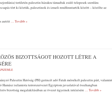
szjordánia) területén palesztin házakra támadtak zsidó telepesek szerdára
csapás tört ki köztük, palesztinok és izraeli rendfenntartók között – közölte az
s autóit
… Tovább »
KÖZÖS BIZOTTSÁGOT HOZOTT LÉTRE A
SÉRE
LAPSZEMLE
ányzó Palesztin Hatóság (PH) gerincét adó Fatah mérsékelt palesztin párt, valamin
ló Hamász iszlamista terrorszervezet Egyiptom javaslatával összhangban
özös bizottság megalakításában az övezet ügyeinek intézésére
… Tovább »