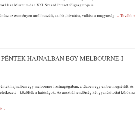
ror Háza Múzeum és a XXI. Század Intézet főigazgatója is.
ténész az eseményen arról beszélt, az író „hivatása, vallása a magyarság
… Tovább 
 PÉNTEK HAJNALBAN EGY MELBOURNE-I
péntek hajnalban egy melbourne-i zsinagógában, a tűzben egy ember megsérült, és
keletkezett – közölték a hatóságok. Az ausztrál rendőrség két gyanúsítottat köröz az
b »