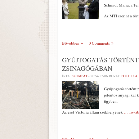
Schmidt Mária, a Ter
Az MTI szerint a tör
Bővebben
0 Comments
GYÚJTOGATÁS TÖRTÉNT
ZSINAGÓGÁBAN
ÍRTA:
SZOMBAT
-
2024-12-06
ROVAT:
POLITIKA
Gyújtogatás történt 
jelentős anyagi kár 
ügyben.
Az eset Victoria állam székhelyének
… Továb