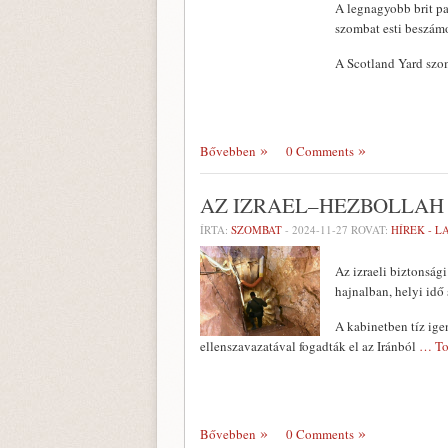
A legnagyobb brit pa
szombat esti beszámo
A Scotland Yard szom
Bővebben
0 Comments
AZ IZRAEL–HEZBOLLAH
ÍRTA:
SZOMBAT
-
2024-11-27
ROVAT:
HÍREK - 
Az izraeli biztonság
hajnalban, helyi idő 
A kabinetben tíz ige
ellenszavazatával fogadták el az Iránból
… To
Bővebben
0 Comments