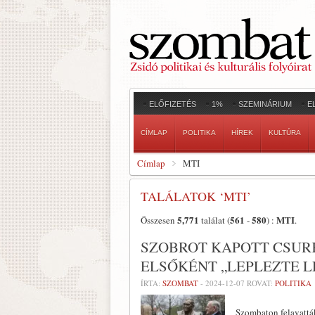
ELŐFIZETÉS
1%
SZEMINÁRIUM
E
CÍMLAP
POLITIKA
HÍREK
KULTÚRA
Címlap
MTI
TALÁLATOK ‘MTI’
5,771
561
580
MTI
Összesen
találat (
-
) :
.
SZOBROT KAPOTT CSURK
ELSŐKÉNT „LEPLEZTE L
ÍRTA:
SZOMBAT
-
2024-12-07
ROVAT:
POLITIKA
Szombaton felavatták