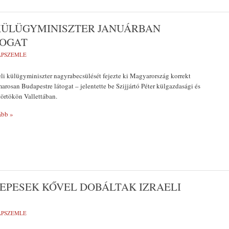
I KÜLÜGYMINISZTER JANUÁRBAN
OGAT
LAPSZEMLE
eli külügyminiszter nagyrabecsülését fejezte ki Magyarország korrekt
marosan Budapestre látogat – jelentette be Szijjártó Péter külgazdasági és
örtökön Vallettában.
bb »
LEPESEK KŐVEL DOBÁLTAK IZRAELI
LAPSZEMLE