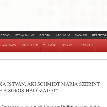
LŐADÁS
MÉDIAAJÁNLAT
GALÉRIA
ARCHÍVUM
MAGAZIN
REPERTÓR
HAGYOMÁNY
TÖRTÉNELEM
VÉLEMÉNY
GASZTRO
KÖZÖSSÉG
A ISTVÁN, AKI SCHMIDT MÁRIA SZERINT
E A SOROS-HÁLÓZATOT”
 Csurka István szobrát a lakitelki Hungarikum Ligetben, az avatáson részt vett