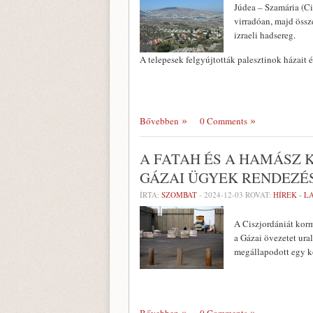
Júdea – Szamária (Ci
virradóan, majd össze
izraeli hadsereg.
A telepesek felgyújtották palesztinok házait é
Bővebben
0 Comments
A FATAH ÉS A HAMÁSZ 
GÁZAI ÜGYEK RENDEZÉ
ÍRTA:
SZOMBAT
-
2024-12-03
ROVAT:
HÍREK - 
A Ciszjordániát korm
a Gázai övezetet ura
megállapodott egy k