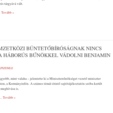
és tárgyává vált.
 Tovább »
EMZETKÖZI BÜNTETŐBÍRÓSÁGNAK NINCS
 HÁBORÚS BŰNÖKKEL VÁDOLNI BENJAMIN
LAPSZEMLE
gyobb, mint valaha – jelentette ki a Miniszterelnökséget vezető miniszter
en, a Kormányinfón. A számos témát érintő sajtótájékoztatón szóba került
meghívása is.
… Tovább »