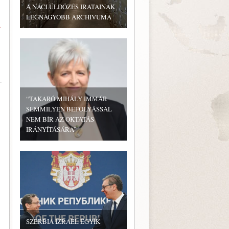
A NÁCI ÜLDÖZÉS IRATAINAK
LEGNAGYOBB ARCHÍVUMA
»
“TAKARÓ MIHÁLY IMMÁR
SEMMILYEN BEFOLYÁSSAL
NEM BÍR AZ OKTATÁS
IRÁNYÍTÁSÁRA”
SZERBIA IZRAEL EGYIK