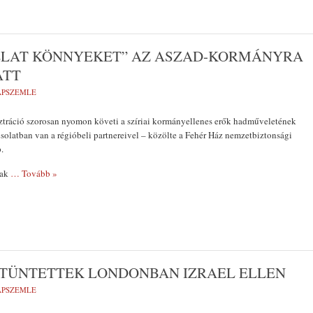
LLAT KÖNNYEKET” AZ ASZAD-KORMÁNYRA
ATT
LAPSZEMLE
ztráció szorosan nyomon követi a szíriai kormányellenes erők hadműveletének
csolatban van a régióbeli partnereivel – közölte a Fehér Ház nemzetbiztonsági
.
nak
… Tovább »
 TÜNTETTEK LONDONBAN IZRAEL ELLEN
LAPSZEMLE