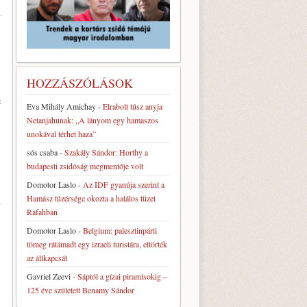
HOZZÁSZÓLÁSOK
t
Eva Mihály Amichay
-
Elrabolt túsz anyja
Netanjahunak: „A lányom egy hamaszos
unokával térhet haza”
sós csaba
-
Szakály Sándor: Horthy a
budapesti zsidóság megmentője volt
Domotor Laslo
-
Az IDF gyanúja szerint a
Hamász tüzérsége okozta a halálos tüzet
Rafahban
Domotor Laslo
-
Belgium: palesztinpárti
tömeg rátámadt egy izraeli turistára, eltörték
az állkapcsát
Gavriel Zeevi
-
Sáptól a gízai piramisokig –
125 éve született Benamy Sándor