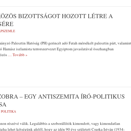
KÖZÖS BIZOTTSÁGOT HOZOTT LÉTRE A
SÉRE
LAPSZEMLE
ányzó Palesztin Hatóság (PH) gerincét adó Fatah mérsékelt palesztin párt, valamin
ló Hamász iszlamista terrorszervezet Egyiptom javaslatával összhangban
közös
… Tovább »
OBRA – EGY ANTISZEMITA ÍRÓ-POLITIKUS
SA
:
POLITIKA
ánon részévé válik. Legalábbis a szoborállítók kimondott, vagy kimondatlan
ligha lehet kétségünk afelől, hogy az idén 90 éve született Csurka István (1934-