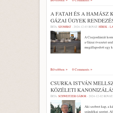
Bővebben
0 Comments
A FATAH ÉS A HAMÁSZ 
GÁZAI ÜGYEK RENDEZÉ
ÍRTA:
SZOMBAT
-
2024-12-03
ROVAT:
HÍREK - 
A Ciszjordániát korm
a Gázai övezetet ura
megállapodott egy 
Bővebben
0 Comments
CSURKA ISTVÁN MELLSZ
KÖZÉLETI KANONIZÁLÁ
ÍRTA:
SCHWEITZER GÁBOR
-
2024-12-02
ROVAT
Aki szobrot kap, a k
szándékai szerint. A