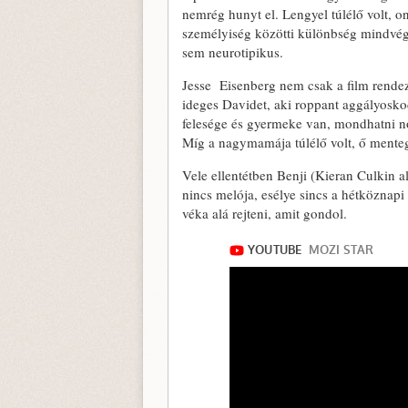
nemrég hunyt el. Lengyel túlélő volt, o
személyiség közötti különbség mindvégi
sem neurotipikus.
Jesse Eisenberg nem csak a film rendez
ideges Davidet, aki roppant aggályosk
felesége és gyermeke van, mondhatni nor
Míg a nagymamája túlélő volt, ő mentege
Vele ellentétben Benji (Kieran Culkin al
nincs melója, esélye sincs a hétköznapi 
véka alá rejteni, amit gondol.