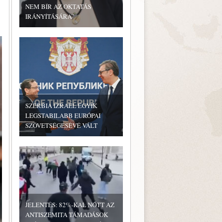
NEM BÍR AZ OKTATÁS
IRÁNYÍTÁSÁRA”
SZERBIA IZRAEL EGYIK
LEGSTABILABB EURÓPAI
SZÖVETSÉGESÉVÉ VÁLT
JELENTÉS: 82%-KAL NŐTT AZ
ANTISZEMITA TÁMADÁSOK