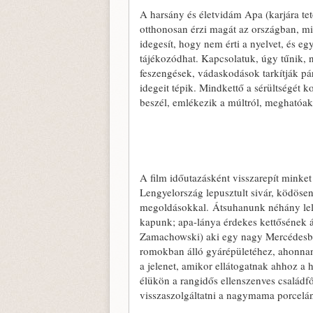
A harsány és életvidám Apa (karjára tet
otthonosan érzi magát az országban, min
idegesít, hogy nem érti a nyelvet, és eg
tájékozódhat. Kapcsolatuk, úgy tűnik,
feszengések, vádaskodások tarkítják pá
idegeit tépik. Mindkettő a sérültségét 
beszél, emlékezik a múltról, meghatóak
A film időutazásként visszarepít minke
Lengyelország lepusztult sivár, ködösen
megoldásokkal. Átsuhanunk néhány lelako
kapunk; apa-lánya érdekes kettősének ál
Zamachowski) aki egy nagy Mercédesben 
romokban álló gyárépületéhez, ahonnan 
a jelenet, amikor ellátogatnak ahhoz a h
élükön a rangidős ellenszenves családfőv
visszaszolgáltatni a nagymama porcelán 