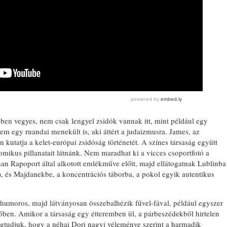
ében vegyes, nem csak lengyel zsidók vannak itt, mint például egy
em egy ruandai menekült is, aki áttért a judaizmusra. James, az
 kutatja a kelet-európai zsidóság történetét. A színes társaság együtt
omikus pillanatait látnánk. Nem maradhat ki a vicces csoportfotó a
han Rapoport által alkotott emlékműve előtt, majd ellátogatnak Lublinba
n), és Majdanekbe, a koncentrációs táborba, a pokol egyik autentikus
humoros, majd látványosan összebalhézik fűvel-fával, például egyszer
etőben. Amikor a társaság egy étteremben ül, a párbeszédekből hirtelen
tudjuk, hogy a néhai Dori nagyi véleménye szerint a harmadik