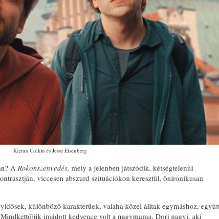
Kieran Culkin és Jesse Eisenberg
rán? A
Rokonszenvedés,
mely a jelenben játszódik, kétségtelenül
ontrasztján, viccesen abszurd szituációkon keresztül, önironikusan
gyidősek, különböző karakterűek, valaha közel álltak egymáshoz, együt
Mindkettőjük imádott kedvence volt a nagymama, Dori nagyi, aki