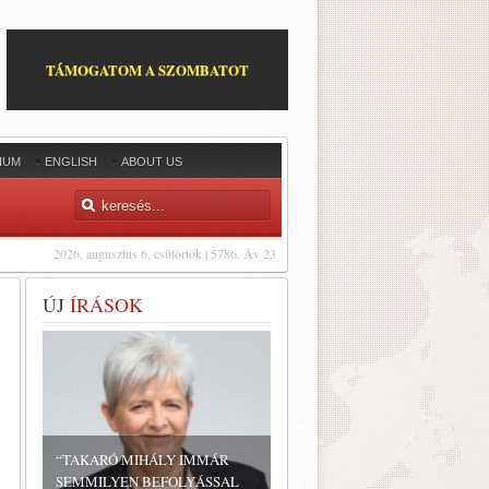
TÁMOGATOM A SZOMBATOT
IUM
ENGLISH
ABOUT US
2026. augusztus 6, csütörtök | 5786. Áv 23
ÚJ
ÍRÁSOK
“TAKARÓ MIHÁLY IMMÁR
SEMMILYEN BEFOLYÁSSAL