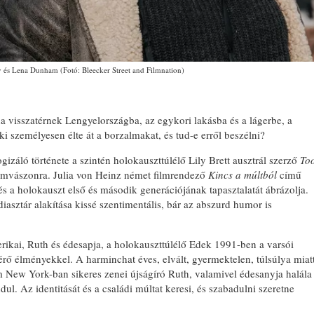
 és Lena Dunham (Fotó: Bleecker Street and Filmnation)
ha visszatérnek Lengyelországba, az egykori lakásba és a lágerbe, a
ki személyesen élte át a borzalmakat, és tud-e erről beszélni?
záló története a szintén holokauszttúlélő Lily Brett ausztrál szerző
To
filmvászonra. Julia von Heinz német filmrendező
Kincs a múltból
című
és a holokauszt első és második generációjának tapasztalatát ábrázolja.
asztár alakítása kissé szentimentális, bár az abszurd humor is
rikai, Ruth és édesapja, a holokauszttúlélő Edek 1991-ben a varsói
térő élményekkel. A harminchat éves, elvált, gyermektelen, túlsúlya miat
ám New York-ban sikeres zenei újságíró Ruth, valamivel édesanyja halála
dul. Az identitását és a családi múltat keresi, és szabadulni szeretne