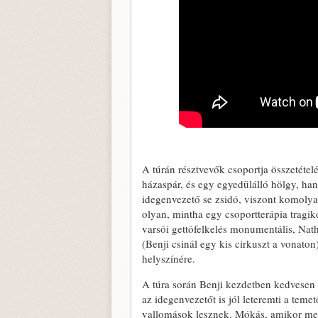
A túrán résztvevők csoportja összetétel
házaspár, és egy egyedülálló hölgy, han
idegenvezető se zsidó, viszont komolyan
olyan, mintha egy csoportterápia tragik
varsói gettófelkelés monumentális, Nat
(Benji csinál egy kis cirkuszt a vonato
helyszínére.
A túra során Benji kezdetben kedvesen 
az idegenvezetőt is jól leteremti a tem
vallomások lesznek. Mókás, amikor meg