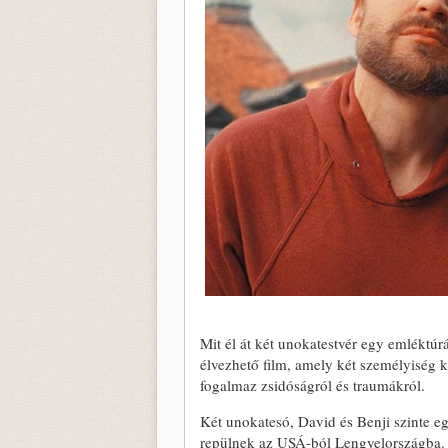
Mit él át két unokatestvér egy emléktú
élvezhető film, amely két személyiség k
fogalmaz zsidóságról és traumákról.
Két unokatesó, David és Benji szinte e
repülnek az USÁ-ból Lengyelországba. 