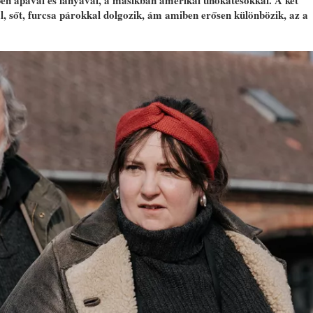
ben apával és lányával, a másikban amerikai unokatesókkal. A két
, sőt, furcsa párokkal dolgozik, ám amiben erősen különbözik, az a