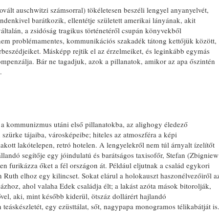
ovált auschwitzi számsorral) tökéletesen beszéli lengyel anyanyelvét,
denkivel barátkozik, ellentétje született amerikai lányának, akit
yáltalán, a zsidóság tragikus történetéről csupán könyvekből
 nem problémamentes, kommunikációs szakadék tátong kettőjük között,
rbeszédjeiket. Másképp rejtik el az érzelmeiket, és leginkább egymás
kompenzálja. Bár ne tagadjuk, azok a pillanatok, amikor az apa őszintén
.
t a kommunizmus utáni első pillanatokba, az alighogy éledező
 szürke tájaiba, városképeibe; hiteles az atmoszféra a képi
tt lakótelepen, retró hotelen. A lengyelekről nem túl árnyalt ízelítőt
landó segítője egy jóindulatú és barátságos taxisofőr, Stefan (Zbigniew
furikázza őket a fél országon át. Például eljutnak a család egykori
Ruth elhoz egy kilincset. Sokat elárul a holokauszt haszonélvezőiről a
ázhoz, ahol valaha Edek családja élt; a lakást azóta mások bitorolják,
el, aki, mint később kiderül, ötszáz dollárért hajlandó
teáskészletét, egy ezüsttálat, sőt, nagypapa monogramos télikabátját is