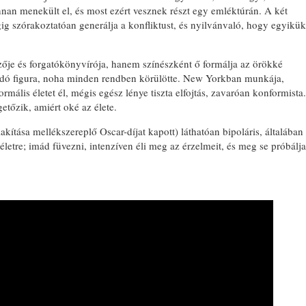
nnan menekült el, és most ezért vesznek részt egy emléktúrán. A két
g szórakoztatóan generálja a konfliktust, és nyilvánvaló, hogy egyikük
ője és forgatókönyvírója, hanem színészként ő formálja az örökké
odó figura, noha minden rendben körülötte. New Yorkban munkája,
mális életet él, mégis egész lénye tiszta elfojtás, zavaróan konformista.
tőzik, amiért oké az élete.
akítása mellékszereplő Oscar-díjat kapott) láthatóan bipoláris, általában
életre; imád füvezni, intenzíven éli meg az érzelmeit, és meg se próbálja