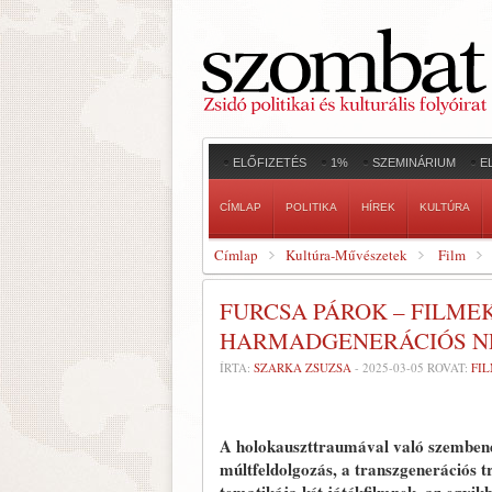
ELŐFIZETÉS
1%
SZEMINÁRIUM
E
CÍMLAP
POLITIKA
HÍREK
KULTÚRA
Címlap
Kultúra-Művészetek
Film
FURCSA PÁROK – FILME
HARMADGENERÁCIÓS N
ÍRTA:
SZARKA ZSUZSA
-
2025-03-05
ROVAT:
FI
A holokauszttraumával való szembené
múltfeldolgozás, a transzgenerációs t