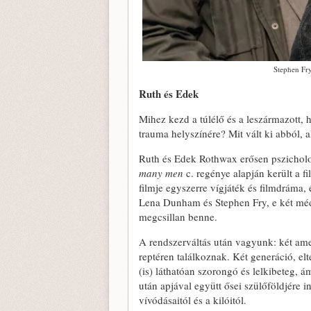
Stephen Fry
Ruth és Edek
Mihez kezd a túlélő és a leszármazott, 
trauma helyszínére? Mit vált ki abból, a
Ruth és Edek Rothwax erősen pszichologi
many men
c. regénye alapján került a 
filmje egyszerre vígjáték és filmdráma, 
Lena Dunham és Stephen Fry, e két médi
megcsillan benne.
A rendszerváltás után vagyunk: két ame
reptéren találkoznak. Két generáció, el
(is) láthatóan szorongó és lelkibeteg, 
után apjával együtt ősei szülőföldjére in
vívódásaitól és a kilóitól.