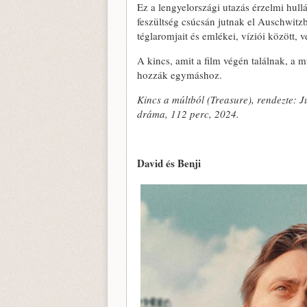
Ez a lengyelországi utazás érzelmi hull
feszültség csúcsán jutnak el Auschwitz
téglaromjait és emlékei, víziói között,
A kincs, amit a film végén találnak, a mú
hozzák egymáshoz.
Kincs a múltból (Treasure), rendezte: 
dráma, 112 perc, 2024.
David és Benji