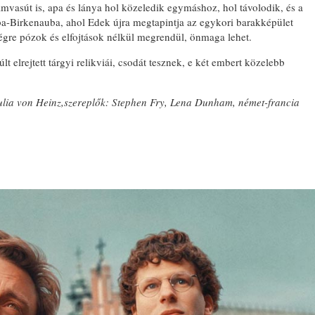
ámvasút is, apa és lánya hol közeledik egymáshoz, hol távolodik, és a
ba-Birkenauba, ahol Edek újra megtapintja az egykori barakképület
 végre pózok és elfojtások nélkül megrendül, önmaga lehet.
lt elrejtett tárgyi relikviái, csodát tesznek, e két embert közelebb
Julia von Heinz,szereplők: Stephen Fry, Lena Dunham, német-francia