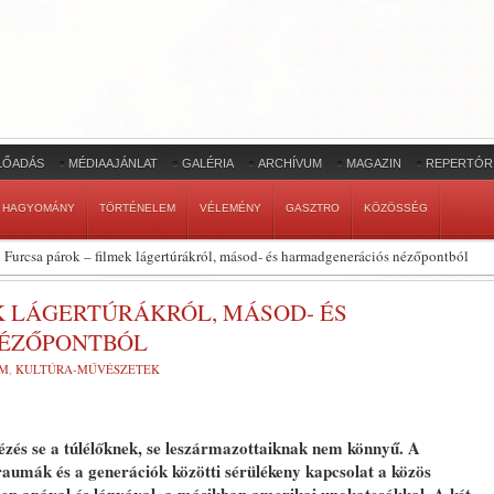
LŐADÁS
MÉDIAAJÁNLAT
GALÉRIA
ARCHÍVUM
MAGAZIN
REPERTÓR
HAGYOMÁNY
TÖRTÉNELEM
VÉLEMÉNY
GASZTRO
KÖZÖSSÉG
Furcsa párok – filmek lágertúrákról, másod- és harmadgenerációs nézőpontból
K LÁGERTÚRÁKRÓL, MÁSOD- ÉS
ÉZŐPONTBÓL
LM
,
KULTÚRA-MŰVÉSZETEK
zés se a túlélőknek, se leszármazottaiknak nem könnyű. A
raumák és a generációk közötti sérülékeny kapcsolat a közös