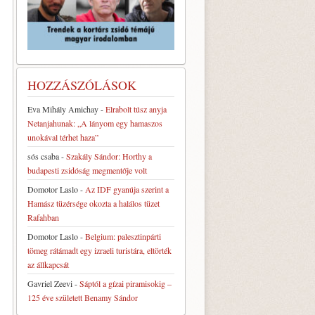
HOZZÁSZÓLÁSOK
Eva Mihály Amichay
-
Elrabolt túsz anyja
Netanjahunak: „A lányom egy hamaszos
unokával térhet haza”
sós csaba
-
Szakály Sándor: Horthy a
budapesti zsidóság megmentője volt
Domotor Laslo
-
Az IDF gyanúja szerint a
Hamász tüzérsége okozta a halálos tüzet
Rafahban
Domotor Laslo
-
Belgium: palesztinpárti
tömeg rátámadt egy izraeli turistára, eltörték
az állkapcsát
Gavriel Zeevi
-
Sáptól a gízai piramisokig –
125 éve született Benamy Sándor