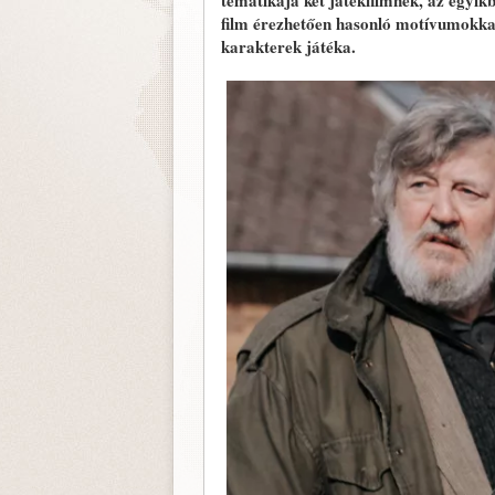
tematikája két játékfilmnek, az egyik
film érezhetően hasonló motívumokkal
karakterek játéka.