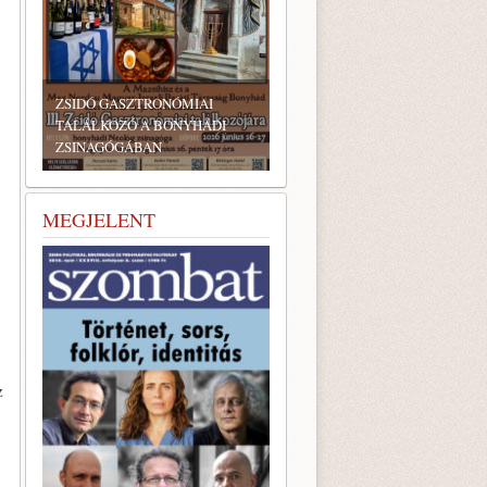
ZSIDÓ GASZTRONÓMIAI
TALÁLKOZÓ A BONYHÁDI
ZSINAGÓGÁBAN
MEGJELENT
z
.