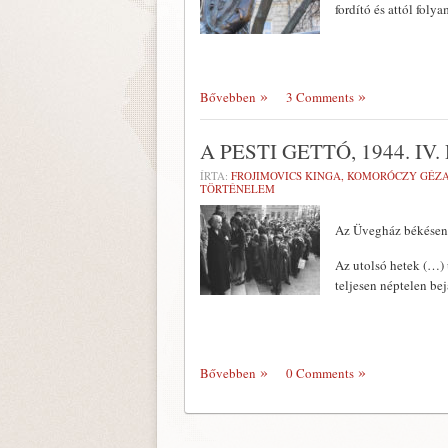
fordító és attól fol
Bővebben
3 Comments
A PESTI GETTÓ, 1944. IV.
ÍRTA:
FROJIMOVICS KINGA, KOMORÓCZY GÉZA,
TÖRTÉNELEM
Az Üvegház békésen c
Az utolsó hetek (…) 
teljesen néptelen be­
Bővebben
0 Comments