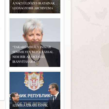
A NÁCI ÜLDÖZÉS IRATAINAK
LEGNAGYOBB ARCHÍVUMA
“TAKARÓ MIHÁLY IMMÁR
SEMMILYEN BEFOLYÁSSAL
NEM BÍR AZ OKTATÁS
IRÁNYÍTÁSÁRA”
SZERBIA IZRAEL EGYIK