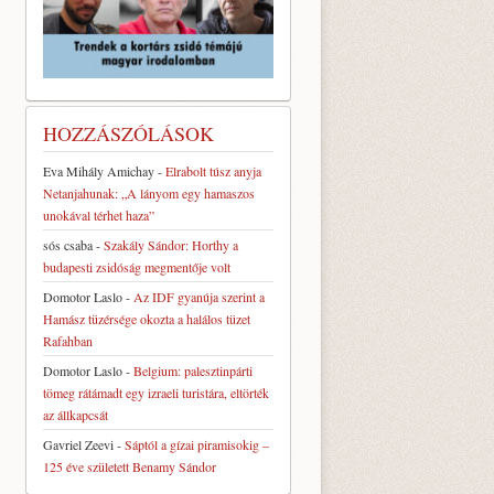
HOZZÁSZÓLÁSOK
Eva Mihály Amichay
-
Elrabolt túsz anyja
Netanjahunak: „A lányom egy hamaszos
unokával térhet haza”
sós csaba
-
Szakály Sándor: Horthy a
budapesti zsidóság megmentője volt
Domotor Laslo
-
Az IDF gyanúja szerint a
Hamász tüzérsége okozta a halálos tüzet
Rafahban
Domotor Laslo
-
Belgium: palesztinpárti
tömeg rátámadt egy izraeli turistára, eltörték
az állkapcsát
Gavriel Zeevi
-
Sáptól a gízai piramisokig –
125 éve született Benamy Sándor