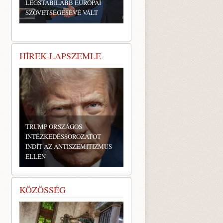
LEGSTABILABB EURÓPAI
SZÖVETSÉGESÉVÉ VÁLT
HÍREK-LAPSZEMLE
TRUMP ORSZÁGOS
INTÉZKEDÉSSOROZATOT
INDÍT AZ ANTISZEMITIZMUS
ELLEN
KÖZÖSSÉG