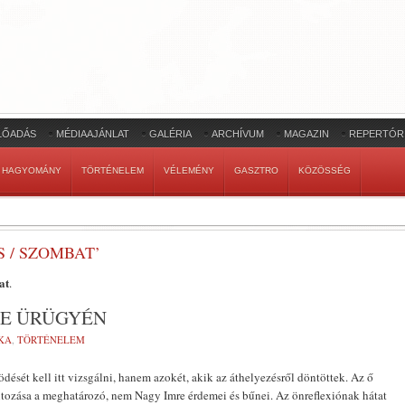
LŐADÁS
MÉDIAAJÁNLAT
GALÉRIA
ARCHÍVUM
MAGAZIN
REPERTÓR
HAGYOMÁNY
TÖRTÉNELEM
VÉLEMÉNY
GASZTRO
KÖZÖSSÉG
S / SZOMBAT’
at
.
RE ÜRÜGYÉN
KA
,
TÖRTÉNELEM
sét kell itt vizsgálni, hanem azokét, akik az áthelyezésről döntöttek. Az ő
tozása a meghatározó, nem Nagy Imre érdemei és bűnei. Az önreflexiónak hátat