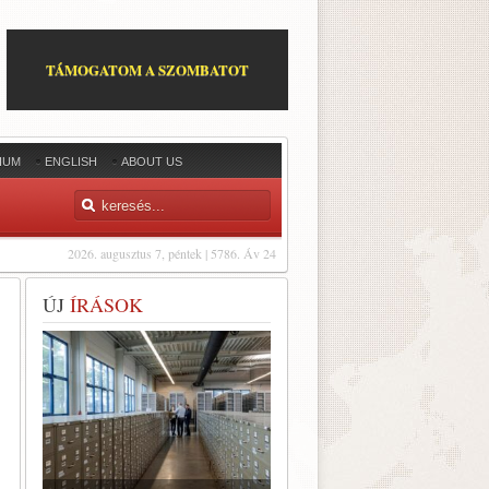
TÁMOGATOM A SZOMBATOT
IUM
ENGLISH
ABOUT US
2026. augusztus 7, péntek | 5786. Áv 24
ÚJ
ÍRÁSOK