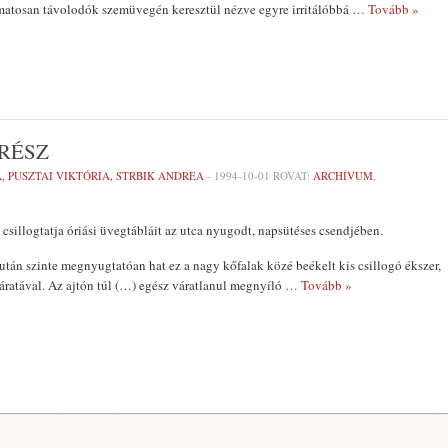
yamatosan távolodók szemüvegén keresztül nézve egyre irritálóbbá
… Tovább »
 RÉSZ
 PUSZTAI VIKTÓRIA, STRBIK ANDREA
-
1994-10-01
ROVAT:
ARCHÍVUM
,
sillogtatja óriási üvegtábláit az utca nyugodt, napsütéses csendjében.
után szinte megnyugtatóan hat ez a nagy kőfalak közé beékelt kis csillogó ékszer,
járatával. Az ajtón túl (…) egész váratlanul megnyíló
… Tovább »