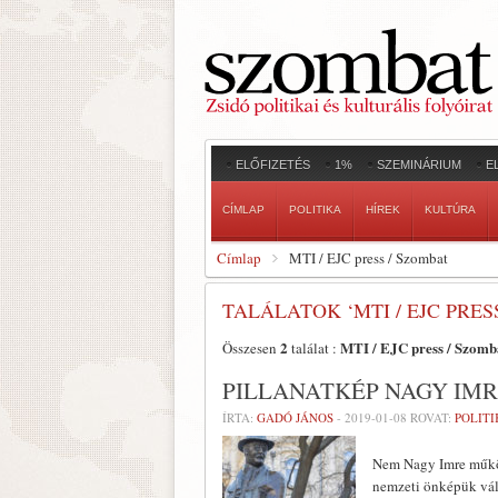
ELŐFIZETÉS
1%
SZEMINÁRIUM
E
CÍMLAP
POLITIKA
HÍREK
KULTÚRA
Címlap
MTI / EJC press / Szombat
TALÁLATOK ‘MTI / EJC PRES
2
MTI / EJC press / Szomb
Összesen
találat :
PILLANATKÉP NAGY IM
ÍRTA:
GADÓ JÁNOS
-
2019-01-08
ROVAT:
POLITI
Nem Nagy Imre működé
nemzeti önképük vál