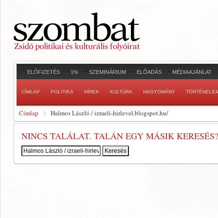
ELŐFIZETÉS
1%
SZEMINÁRIUM
ELŐADÁS
MÉDIAAJÁNLAT
CÍMLAP
POLITIKA
HÍREK
KULTÚRA
HAGYOMÁNY
TÖRTÉNELE
Címlap
Halmos László / izraeli-hirlevel.blogspot.hu/
NINCS TALÁLAT. TALÁN EGY MÁSIK KERESÉS
Keresés: