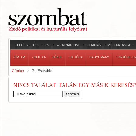
ELŐFIZETÉS
1%
SZEMINÁRIUM
ELŐADÁS
MÉDIAAJÁNLAT
CÍMLAP
POLITIKA
HÍREK
KULTÚRA
HAGYOMÁNY
TÖRTÉNELE
Címlap
Gil Weissblei
NINCS TALÁLAT. TALÁN EGY MÁSIK KERESÉS
Keresés: