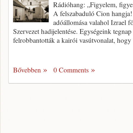
Rádióhang: „Figyelem, figyel
A felszabaduló Cion hangja!
adóállomása valahol Izrael f
Szervezet hadijelentése. Egységeink tegnap
felrobbantották a kairói vasútvonalat, hog
Bővebben
0 Comments