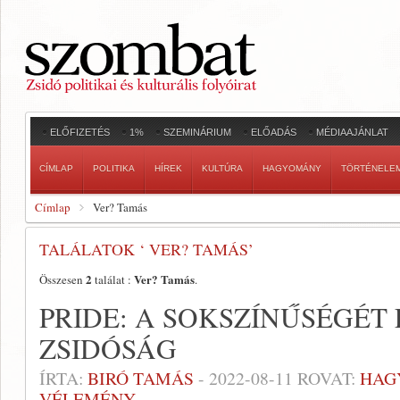
ELŐFIZETÉS
1%
SZEMINÁRIUM
ELŐADÁS
MÉDIAAJÁNLAT
CÍMLAP
POLITIKA
HÍREK
KULTÚRA
HAGYOMÁNY
TÖRTÉNELE
Címlap
Ver? Tamás
TALÁLATOK ‘ VER? TAMÁS’
2
Ver? Tamás
Összesen
találat :
.
PRIDE: A SOKSZÍNŰSÉGÉT
ZSIDÓSÁG
ÍRTA:
BIRÓ TAMÁS
-
2022-08-11
ROVAT:
HAG
VÉLEMÉNY