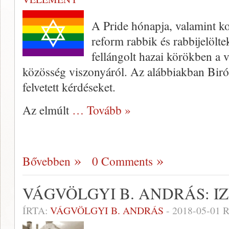
A Pride hónapja, valamint ko
reform rabbik és rabbijelölte
fellángolt hazai körökben a
közösség viszonyáról. Az alábbiakban Bir
felvetett kérdéseket.
Az elmúlt
… Tovább »
Bővebben
0 Comments
VÁGVÖLGYI B. ANDRÁS: IZ
ÍRTA:
VÁGVÖLGYI B. ANDRÁS
-
2018-05-01
R