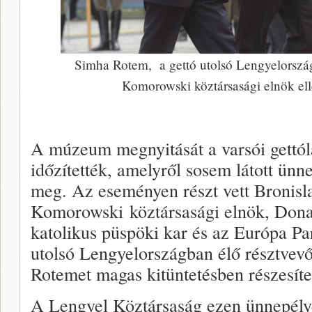
Simha Rotem, a gettó utolsó Lengyelország
Komorowski köztársasági elnök ellé
A múzeum megnyitását a varsói gettól
időzítették, amelyről sosem látott ün
meg. Az eseményen részt vett Bronis
Komorowski köztársasági elnök, Donal
katolikus püspöki kar és az Európa Pa
utolsó Lengyelországban élő résztvevő
Rotemet magas kitüntetésben részesítet
A Lengyel Köztársaság ezen ünnepélye