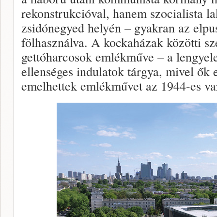
rekonstrukcióval, hanem szocialista la
zsidónegyed helyén – gyakran az elpusz
fölhasználva. A kockaházak közötti szé
gettóharcosok emlékműve – a lengyel
ellenséges indulatok tárgya, mivel ők
emelhettek emlékművet az 1944-es varsó