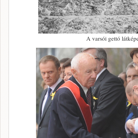
A varsói gettó látkép