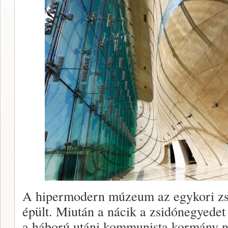
A hipermodern múzeum az egykori zs
épült. Miután a nácik a zsidónegyedet 
a háború utáni kommunista kormány n