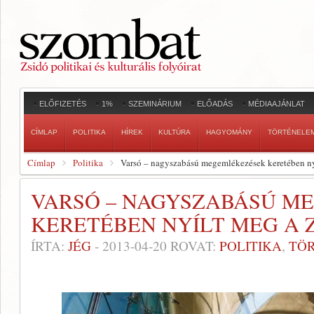
ELŐFIZETÉS
1%
SZEMINÁRIUM
ELŐADÁS
MÉDIAAJÁNLAT
CÍMLAP
POLITIKA
HÍREK
KULTÚRA
HAGYOMÁNY
TÖRTÉNELE
Címlap
Politika
Varsó – nagyszabású megemlékezések keretében n
VARSÓ – NAGYSZABÁSÚ M
KERETÉBEN NYÍLT MEG A
ÍRTA:
JÉG
-
2013-04-20
ROVAT:
POLITIKA
,
TÖ