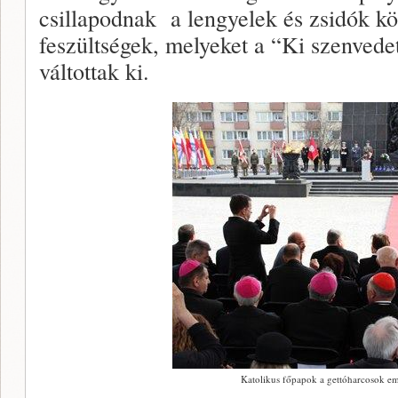
csillapodnak a lengyelek és zsidók kö
feszültségek, melyeket a “Ki szenvedet
váltottak ki.
Katolikus főpapok a gettóharcosok em