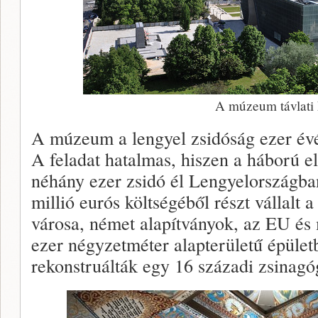
A múzeum távlati
A múzeum a lengyel zsidóság ezer évén
A feladat hatalmas, hiszen a háború elő
néhány ezer zsidó él Lengyelországb
millió eurós költségéből részt vállalt 
városa, német alapítványok, az EU és
ezer négyzetméter alapterületű épüle
rekonstruálták egy 16 századi zsinagó