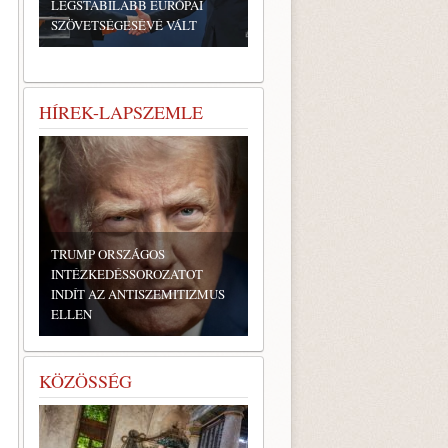
LEGSTABILABB EURÓPAI
SZÖVETSÉGESÉVÉ VÁLT
HÍREK-LAPSZEMLE
TRUMP ORSZÁGOS
INTÉZKEDÉSSOROZATOT
INDÍT AZ ANTISZEMITIZMUS
ELLEN
KÖZÖSSÉG