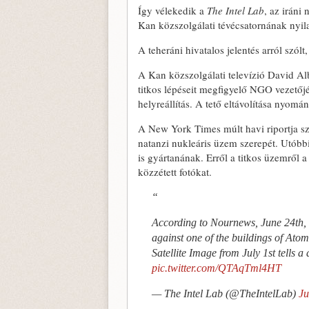
Így vélekedik a
The Intel Lab
, az iráni
Kan közszolgálati tévécsatornának nyila
A teheráni hivatalos jelentés arról szólt
A Kan közszolgálati televízió David Al
titkos lépéseit megfigyelő NGO vezetőjé
helyreállítás. A tető eltávolítása nyomá
A New York Times múlt havi riportja sz
natanzi nukleáris üzem szerepét. Utóbbi
is gyártanának. Erről a titkos üzemről 
közzétett fotókat.
According to Nournews, June 24th, 
against one of the buildings of Ato
Satellite Image from July 1st tells a 
pic.twitter.com/QTAqTml4HT
— The Intel Lab (@TheIntelLab)
Ju