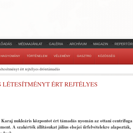
LŐADÁS
MÉDIAAJÁNLAT
GALÉRIA
ARCHÍVUM
MAGAZIN
REPERTÓR
HAGYOMÁNY
TÖRTÉNELEM
VÉLEMÉNY
GASZTRO
KÖZÖSSÉG
létesítményt ért rejtélyes dróntámadás
S LÉTESÍTMÉNYT ÉRT REJTÉLYES
 Karaj nukleáris központot ért támadás nyomán az ottani centrifuga
ent. A szakértők állításukat július elsejei űrfelvételekre alapozták,