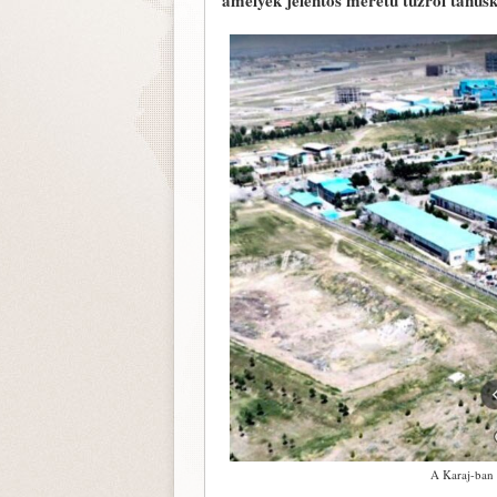
amelyek jelentős méretű tűzről tanús
A Karaj-ban 