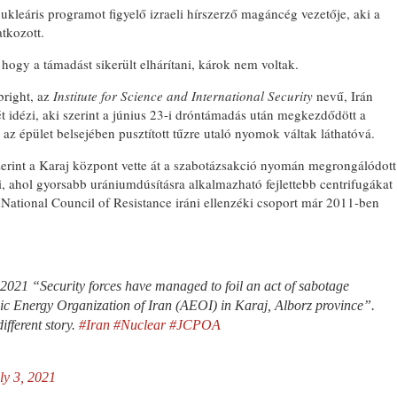
 nukleáris programot figyelő izraeli hírszerző magáncég vezetője, aki a
tkozott.
, hogy a támadást sikerült elhárítani, károk nem voltak.
bright, az
Institute for Science and International Security
nevű, Irán
t idézi, aki szerint a június 23-i dróntámadás után megkezdődött a
n az épület belsejében pusztított tűzre utaló nyomok váltak láthatóvá.
erint a Karaj központ vette át a szabotázsakció nyomán megrongálódott
, ahol gyorsabb urániumdúsításra alkalmazható fejlettebb centrifugákat
a National Council of Resistance iráni ellenzéki csoport már 2011-ben
2021 “Security forces have managed to foil an act of sabotage
mic Energy Organization of Iran (AEOI) in Karaj, Alborz province”.
different story.
#Iran
#Nuclear
#JCPOA
ly 3, 2021