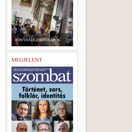
ZSIDÓ GASZTRONÓMIAI
TALÁLKOZÓ A BONYHÁDI
ZSINAGÓGÁBAN
MEGJELENT