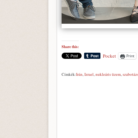
Share this:
Pocket
Print
Címkék:
Irán
,
Izrael
,
nukleáris üzem
,
szabotáz