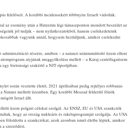
ás felelőseit. A korábbi incidensekért többnyire Izraelt vádolták.
ppal az esemény után a Hatzerim légi támaszponton mondott beszédet az
enségeink jól tudják – nem nyilatkozatokból, hanem cselekedeteink
 okosabbak vagyunk annál, hogysem hezitáljunk, amikor cselekedni
ump adminisztráció részére, amiben – a natanzi urániumdúsító üzem elleni
i atomprogram atyjának meggyilkolása mellett – a Karaj centrifugaüzem
zta egy biztonsági szakértő a NJT riportjában.
et során vesztette életét, 2021 áprilisában pedig rejtélyes robbanás
a Natanz melletti üzemben. Egy korábbi Moszad felderítő főnök
mögött Izrael állt.
melletti üzem polgári célokat szolgál. Az ENSZ, EU és USA szankciók
altak, hogy az ország nukleáris és rakétaprogramját szolgálja. Az USA
n föloldotta a szankciókat, azok azonban ismét életbe léptek, amikor
 a szerződést.