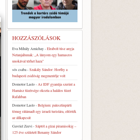
HOZZÁSZÓLÁSOK
Eva Mihály Amichay
-
Elrabolt túsz anyja
Netanjahunak: „A lányom egy hamaszos
unokával térhet haza”
sós csaba
-
Szakály Sándor: Horthy a
budapesti zsidóság megmentője volt
Domotor Laslo
-
Az IDF gyanúja szerint a
Hamász tüzérsége okozta a halálos tüzet
Rafahban
Domotor Laslo
-
Belgium: palesztinpárti
tömeg rátámadt egy izraeli turistára, eltörték
az állkapcsát
Gavriel Zeevi
-
Sáptól a gízai piramisokig –
125 éve született Benamy Sándor