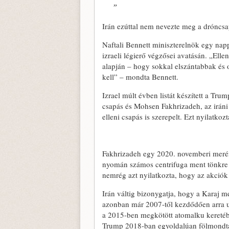
Irán ezúttal nem nevezte meg a dróncsap
Naftali Bennett miniszterelnök egy na
izraeli légierő végzősei avatásán. „Ell
alapján – hogy sokkal elszántabbak és
kell” – mondta Bennett.
Izrael múlt évben listát készített a Tr
csapás és Mohsen Fakhrizadeh, az irán
elleni csapás is szerepelt. Ezt nyilatko
Fakhrizadeh egy 2020. novemberi merényl
nyomán számos centrifuga ment tönkre 
nemrég azt nyilatkozta, hogy az akciók 
Irán váltig bizonygatja, hogy a Karaj 
azonban már 2007-től kezdődően arra ut
a 2015-ben megkötött atomalku keretébe
Trump 2018-ban egyoldalúan fölmondta