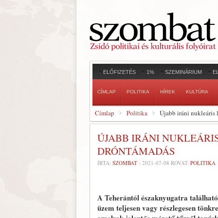
ELŐFIZETÉS
1%
SZEMINÁRIUM
E
CÍMLAP
POLITIKA
HÍREK
KULTÚRA
Címlap
Politika
Újabb iráni nukleáris 
ÚJABB IRÁNI NUKLEÁRI
DRÓNTÁMADÁS
ÍRTA:
SZOMBAT
-
2021-07-08
ROVAT:
POLITIKA
A Teherántól északnyugatra található
üzem teljesen vagy részlegesen tönkrem