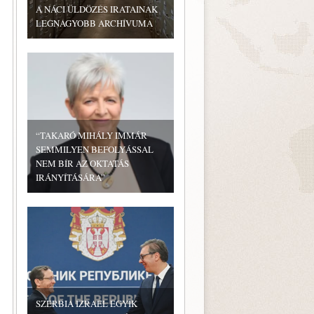
A NÁCI ÜLDÖZÉS IRATAINAK
LEGNAGYOBB ARCHÍVUMA
“TAKARÓ MIHÁLY IMMÁR
SEMMILYEN BEFOLYÁSSAL
NEM BÍR AZ OKTATÁS
IRÁNYÍTÁSÁRA”
SZERBIA IZRAEL EGYIK