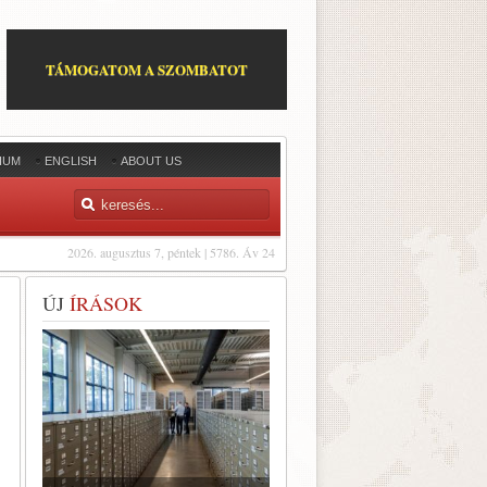
TÁMOGATOM A SZOMBATOT
IUM
ENGLISH
ABOUT US
2026. augusztus 7, péntek | 5786. Áv 24
ÚJ
ÍRÁSOK