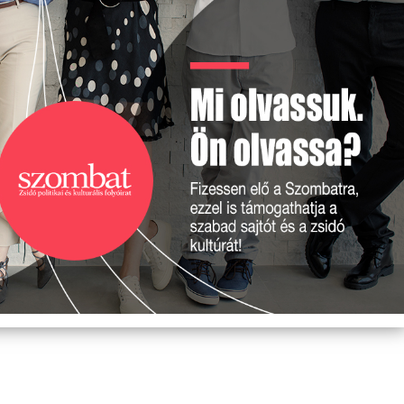
EML
A K
ELH
TIS