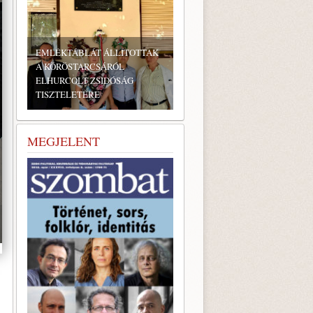
ÉKTÁBLÁT ÁLLÍTOTTAK
ÖRÖSTARCSÁRÓL
URCOLT ZSIDÓSÁG
ZTELETÉRE
BONYHÁDI ZSIDÓ NAPOK
MEGJELENT