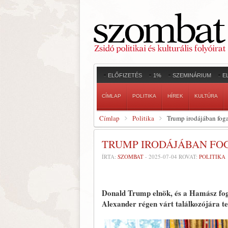
ELŐFIZETÉS
1%
SZEMINÁRIUM
E
CÍMLAP
POLITIKA
HÍREK
KULTÚRA
Címlap
Politika
Trump irodájában foga
TRUMP IRODÁJÁBAN FO
ÍRTA:
SZOMBAT
-
2025-07-04
ROVAT:
POLITIKA
Donald Trump elnök, és a Hamász fogs
Alexander régen várt találkozójára te