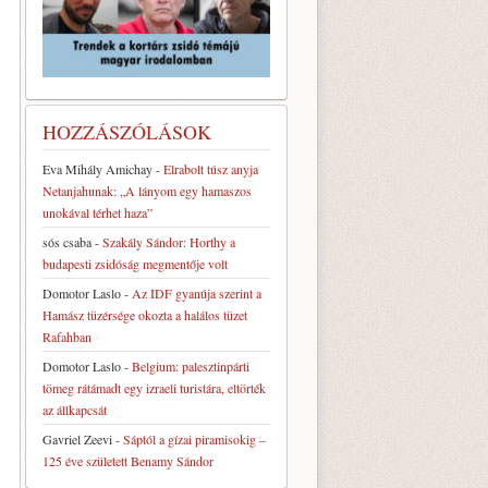
HOZZÁSZÓLÁSOK
Eva Mihály Amichay
-
Elrabolt túsz anyja
Netanjahunak: „A lányom egy hamaszos
unokával térhet haza”
sós csaba
-
Szakály Sándor: Horthy a
budapesti zsidóság megmentője volt
Domotor Laslo
-
Az IDF gyanúja szerint a
Hamász tüzérsége okozta a halálos tüzet
Rafahban
Domotor Laslo
-
Belgium: palesztinpárti
tömeg rátámadt egy izraeli turistára, eltörték
az állkapcsát
Gavriel Zeevi
-
Sáptól a gízai piramisokig –
125 éve született Benamy Sándor