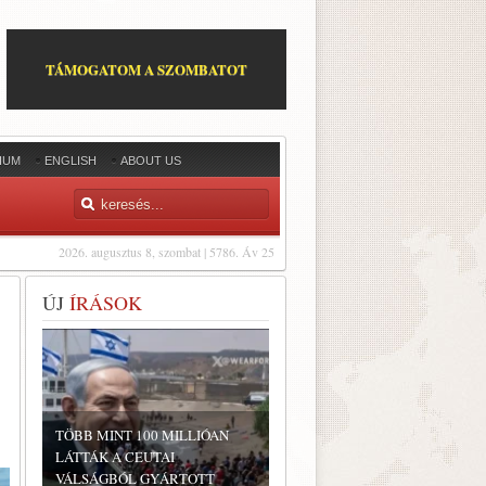
TÁMOGATOM A SZOMBATOT
IUM
ENGLISH
ABOUT US
2026. augusztus 8, szombat | 5786. Áv 25
ÚJ
ÍRÁSOK
TÖBB MINT 100 MILLIÓAN
LÁTTÁK A CEUTAI
VÁLSÁGBÓL GYÁRTOTT