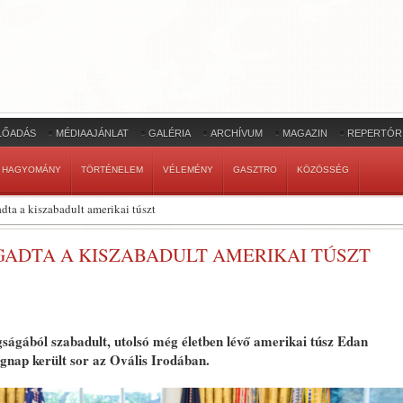
LŐADÁS
MÉDIAAJÁNLAT
GALÉRIA
ARCHÍVUM
MAGAZIN
REPERTÓR
HAGYOMÁNY
TÖRTÉNELEM
VÉLEMÉNY
GASZTRO
KÖZÖSSÉG
dta a kiszabadult amerikai túszt
GADTA A KISZABADULT AMERIKAI TÚSZT
ágából szabadult, utolsó még életben lévő amerikai túsz Edan
gnap került sor az Ovális Irodában.