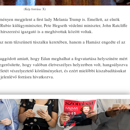
(Kép forrása: X)
eményen megjelent a first lady Melania Trump is. Emellett, az elnök
Rubio külügyminiszter, Pete Hegseth védelmi miniszter, John Ratcliffe
írszerzési igazgató is a meghívottak között voltak.
gaz nem tűzszüneti túszalku keretében, hanem a Hamász engedte el az
aggódott amiatt, hogy Edan meghalhat a fogvatartása helyszínére mért
egerősítette, hogy valóban életveszélyes helyzetben volt, hangsúlyozva
letét vészelyeztető körülményeket, és ezért mielőbbi kiszabadításukat
 jelenlévő forrásra hivatkozva.