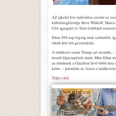
AZ ujkelet.live tudósítása szerint az es
különmegbízottja Steve Witkoff, Marco 
CIA-igazgató és Tulsi Gabbard nemzeti h
Edan 584 nap fogság után szabadult, i
elnök felé tett gesztusként.
A találkozó során Trump azt mondta, – 
izraeli légicsapások miatt. Mire Edan m
az elnöknek a Gázában lévő többi túsz é
kérte, – jelentette az Axios a találkozón
Teljes cikk