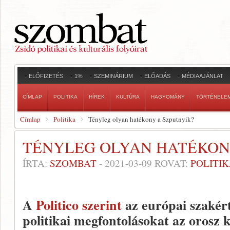
ELŐFIZETÉS
1%
SZEMINÁRIUM
ELŐADÁS
MÉDIAAJÁNLAT
CÍMLAP
POLITIKA
HÍREK
KULTÚRA
HAGYOMÁNY
TÖRTÉNELE
Címlap
Politika
Tényleg olyan hatékony a Szputnyik?
TÉNYLEG OLYAN HATÉKON
ÍRTA:
SZOMBAT
-
2021-03-09
ROVAT:
POLITI
A
Politico szerint
az európai szakért
politikai megfontolásokat az orosz 