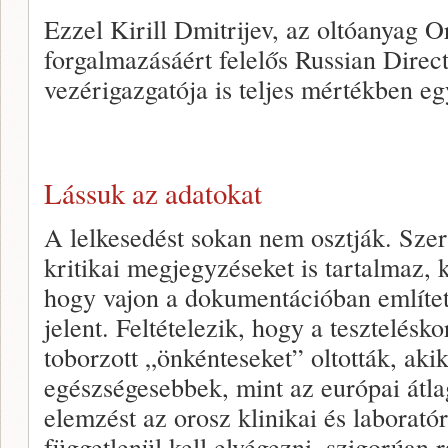
Ezzel Kirill Dmitrijev, az oltóanyag O
forgalmazásáért felelős Russian Dire
vezérigazgatója is teljes mértékben egy
Lássuk az adatokat
A lelkesedést sokan nem osztják. Szer
kritikai megjegyzéseket is tartalmaz, k
hogy vajon a dokumentációban említett
jelent. Feltételezik, hogy a tesztelésk
toborzott „önkénteseket” oltották, akik
egészségesebbek, mint az európai átl
elemzést az orosz klinikai és laborat
függetlenül kell elvégezni, szigorúan