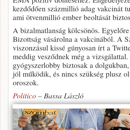
kezdődően százmillió adag vakcinát tudn
ami ötvenmillió ember beoltását biztos
A bizalmatlanság kölcsönös. Egyelőre 
Bizottság vásárolna a vakcinából. A S
viszonzásul kissé gúnyosan írt a Twitt
meddig vesződnek még a vizsgálattal.
gyógyszerlobby biztosak a dolgukban, 
jól működik, és nincs szükség plusz ol
oroszok.
Politico
– Bassa László