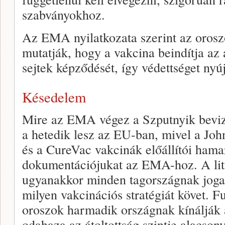
szabványokhoz.
Az EMA nyilatkozata szerint az oroszo
mutatják, hogy a vakcina beindítja az
sejtek képződését, így védettséget ny
Késedelem
Mire az EMA végez a Szputnyik bevizs
a hetedik lesz az EU-ban, mivel a Jo
és a CureVac vakcinák előállítói hama
dokumentációjukat az EMA-hoz. A lit
ugyanakkor minden tagországnak joga 
milyen vakcinációs stratégiát követ. F
oroszok harmadik országnak kínálják 
odahaza az átoltottság szintje alacso