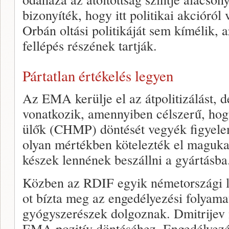
bizonyíték, hogy itt politikai akcióról
Orbán oltási politikáját sem kímélik, a
fellépés részének tartják.
Pártatlan értékelés legyen
Az EMA kerülje el az átpolitizálást, d
vonatkozik, amennyiben célszerű, hog
ülők (CHMP) döntését vegyék figyel
olyan mértékben kötelezték el maguka
készek lennének beszállni a gyártásba
Közben az RDIF egyik németországi l
ot bízta meg az engedélyezési folyamat
gyógyszerészek dolgoznak. Dmitrijev
EMA pozitív döntéséhez. Engedélyezés