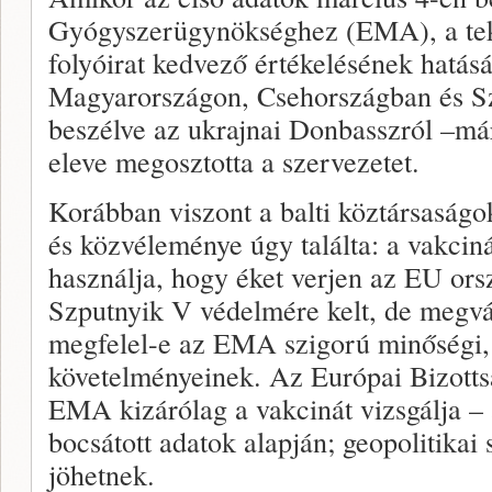
Gyógyszerügynökséghez (EMA), a tek
folyóirat kedvező értékelésének hatás
Magyarországon, Csehországban és Sz
beszélve az ukrajnai Donbasszról –már
eleve megosztotta a szervezetet.
Korábban viszont a balti köztársaságo
és közvéleménye úgy találta: a vakcin
használja, hogy éket verjen az EU or
Szputnyik V védelmére kelt, de megvár
megfelel-e az EMA szigorú minőségi, 
követelményeinek. Az Európai Bizotts
EMA kizárólag a vakcinát vizsgálja – 
bocsátott adatok alapján; geopolitika
jöhetnek.