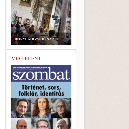
ZSIDÓ GASZTRONÓMIAI
TALÁLKOZÓ A BONYHÁDI
ZSINAGÓGÁBAN
MEGJELENT