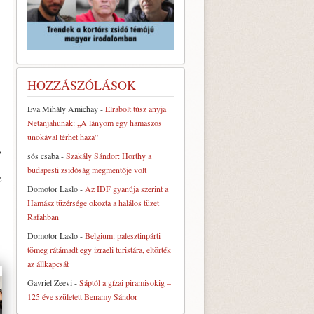
HOZZÁSZÓLÁSOK
Eva Mihály Amichay
-
Elrabolt túsz anyja
Netanjahunak: „A lányom egy hamaszos
unokával térhet haza”
,
sós csaba
-
Szakály Sándor: Horthy a
budapesti zsidóság megmentője volt
e
Domotor Laslo
-
Az IDF gyanúja szerint a
Hamász tüzérsége okozta a halálos tüzet
Rafahban
Domotor Laslo
-
Belgium: palesztinpárti
tömeg rátámadt egy izraeli turistára, eltörték
az állkapcsát
Gavriel Zeevi
-
Sáptól a gízai piramisokig –
125 éve született Benamy Sándor