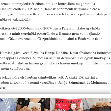
zraeli merényletkísérletben, amikor Jeruzsálem megpróbálta
Haníjét jelölték 2005-ben a Hamász parlamenti listájának élére a
őbb győzelemre vezette a terrorszervezetet a rivális palesztin Fatah párt
lnökévé választották.
yletkísérletét 2006-ban, majd 2007-ben a Palesztin Hatóság elnöke,
zti a miniszterelnöki posztról, de a Hamász nem volt hajlandó
otta a Gázai övezetet, de Ciszjordániát nem, ahol a Fatah vette át az
 Hamász gázai vezetőjévé, és Hanije Dohába, Katar fővárosába költözött
gy hónappal az október 7-i mészárlás után dédunokája és egyik unokája is
ezetben. Áprilisban három gyermeke és három unokája, júniusban nővér
ti menekülttáborban.
e feladatköre elsősorban szimbolikus volt. A szakértők szerint a
etben tartózkodó katonai vezetőinek, Jahíje Szinuárnak és Mohammed
zsa)