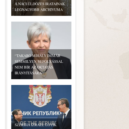
A NÁCI ÜLDÖZÉS IRATAINAK
LEGNAGYOBB ARCHÍVUMA
“TAKARÓ MIHÁLY IMMÁR
SEMMILYEN BEFOLYÁSSAL
NEM BÍR AZ OKTATÁS
IRÁNYÍTÁSÁRA”
SZERBIA IZRAEL EGYIK