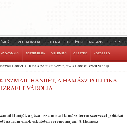
LŐADÁS
MÉDIAAJÁNLAT
GALÉRIA
ARCHÍVUM
MAGAZIN
REPERTÓR
HAGYOMÁNY
TÖRTÉNELEM
VÉLEMÉNY
GASZTRO
KÖZÖSSÉG
szmail Hanijét, a Hamász politikai vezetőjét – a Hamász Izraelt vádolja
ISZMAIL HANIJÉT, A HAMÁSZ POLITIKAI
 IZRAELT VÁDOLJA
mail Hanijét, a gázai iszlamista Hamász terrorszervezet politikai
vett az iráni elnök eskütételi ceremóniáján. A Hamász