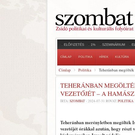
ELŐFIZETÉS
1%
SZEMINÁRIUM
E
CÍMLAP
POLITIKA
HÍREK
KULTÚRA
Címlap
Politika
Teheránban megölték I
TEHERÁNBAN MEGÖLTÉK 
VEZETŐJÉT – A HAMÁSZ
ÍRTA:
SZOMBAT
-
2024-07-31
ROVAT:
POLITIKA
Teheránban merényletben megölték Isz
vezetőjét órákkal azután, hogy részt 