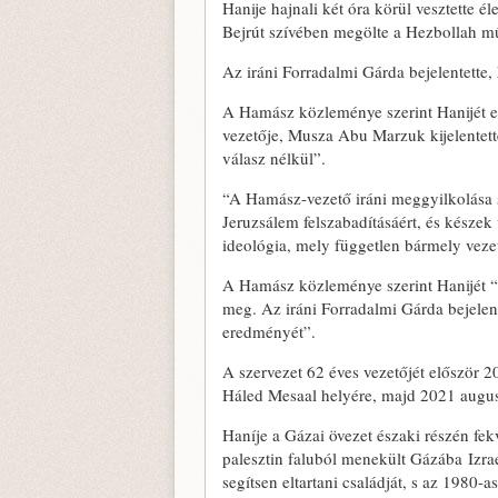
Hanije hajnali két óra körül vesztette 
Bejrút szívében megölte a Hezbollah mű
Az iráni Forradalmi Gárda bejelentette,
A Hamász közleménye szerint Hanijét eg
vezetője, Musza Abu Marzuk kijelentet
válasz nélkül”.
“A Hamász-vezető iráni meggyilkolása sú
Jeruzsálem felszabadításáért, és késze
ideológia, mely független bármely vezet
A Hamász közleménye szerint Hanijét “a 
meg. Az iráni Forradalmi Gárda bejelen
eredményét”.
A szervezet 62 éves vezetőjét először 
Háled Mesaal helyére, majd 2021 augus
Haníje a Gázai övezet északi részén fek
palesztin faluból menekült Gázába Izra
segítsen eltartani családját, s az 1980-