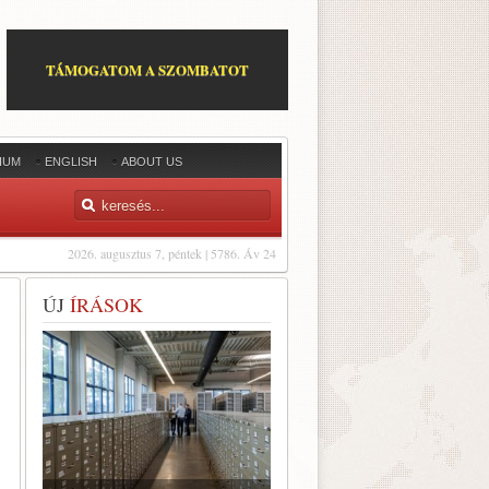
TÁMOGATOM A SZOMBATOT
IUM
ENGLISH
ABOUT US
2026. augusztus 7, péntek | 5786. Áv 24
ÚJ
ÍRÁSOK