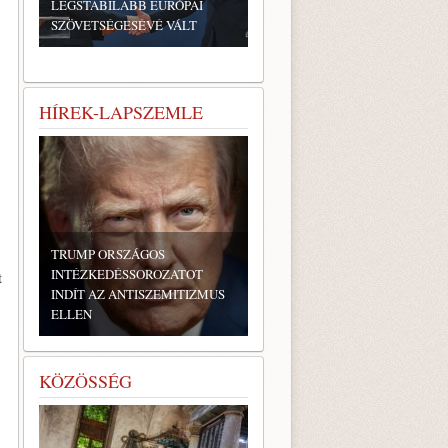
LEGSTABILABB EURÓPAI
SZÖVETSÉGESÉVÉ VÁLT
HÍREK-LAPSZEMLE
TRUMP ORSZÁGOS
INTÉZKEDÉSSOROZATOT
t
INDÍT AZ ANTISZEMITIZMUS
ELLEN
KÖZÖSSÉG