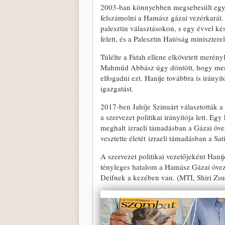
2003-ban könnyebben megsebesült egy i
felszámolni a Hamász gázai vezérkarát. 
palesztin választásokon, s egy évvel kés
felett, és a Palesztin Hatóság minisztere
Túlélte a Fatah ellene elkövetett merén
Mahmúd Abbász úgy döntött, hogy menes
elfogadni ezt. Hanije továbbra is irányít
igazgatást.
2017-ben Jahíje Szinuárt választották a
a szervezet politikai irányítója lett. E
meghalt izraeli támadásban a Gázai öv
vesztette életét izraeli támadásban a Sa
A szervezet politikai vezetőjeként Hanij
tényleges hatalom a Hamász Gázai övez
Deifnek a kezében van. (MTI, Shiri Zsu