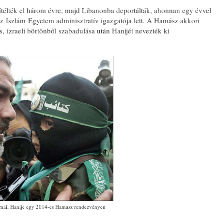
ítélték el három évre, majd Libanonba deportálták, ahonnan egy évvel
az Iszlám Egyetem adminisztratív igazgatója lett. A Hamász akkori
, izraeli börtönből szabadulása után Hanijét nevezték ki
BONYHÁDI ZSIDÓ NAPOK
zmail Hanije egy 2014-es Hamasz rendezvényen