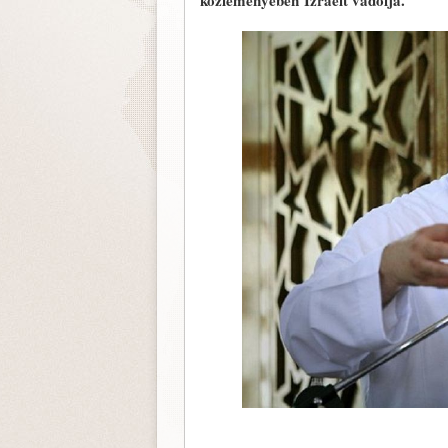
közleményében Izraelt vádolja.