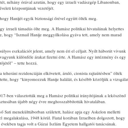
életét, néhány órával azután, hogy egy izraeli vadászgép Libanonban,
veleti központjának vezetőjét.
 hogy Hanijét egyik biztonsági őrével együtt ölték meg.
y izraeli támadás ölte meg. A Hamász politikai hivatalának helyettes
te, hogy “Iszmail Hanije meggyilkolása gyáva tett, amely nem marad
lyos eszkalációt jelent, amely nem éri el céljait. Nyílt háborút vívunk
k vagyunk különféle árakat fizetni érte. A Hamász egy intézmény és egy
őjétől” – tette hozzá.
teheráni rezidenciáján elkövetett, áruló, cionista rajtaütésben” ölték
tette, hogy “kinyomozzuk Hanije halálát, és később közöljük a vizsgála
2017-ben választották meg a Hamász politikai irányítójának a leköszönő
ztusában újabb négy évre meghosszabbították hivatalában.
vő Sati menekülttáborban született, halász apja egy Askelon melletti
el megalakulása, 1948 körül. Fiatal korában Izraelben dolgozott, hogy
as években tagja volt a Gázai Iszlám Egyetem hallgatói tanácsának.