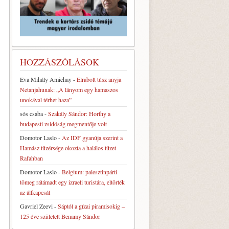
HOZZÁSZÓLÁSOK
Eva Mihály Amichay
-
Elrabolt túsz anyja
Netanjahunak: „A lányom egy hamaszos
unokával térhet haza”
sós csaba
-
Szakály Sándor: Horthy a
budapesti zsidóság megmentője volt
Domotor Laslo
-
Az IDF gyanúja szerint a
Hamász tüzérsége okozta a halálos tüzet
Rafahban
Domotor Laslo
-
Belgium: palesztinpárti
tömeg rátámadt egy izraeli turistára, eltörték
az állkapcsát
Gavriel Zeevi
-
Sáptól a gízai piramisokig –
125 éve született Benamy Sándor