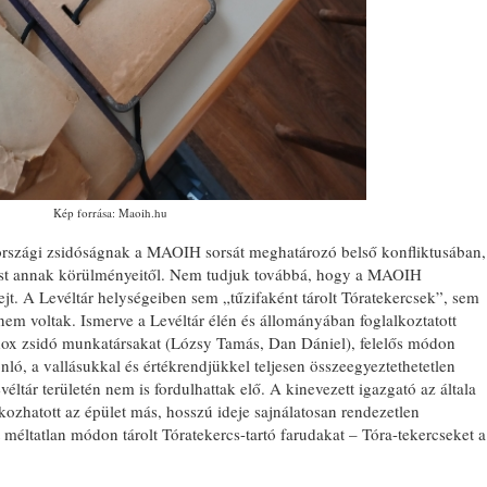
Kép forrása: Maoih.hu
országi zsidóságnak a MAOIH sorsát meghatározó belső konfliktusában,
ést annak körülményeitől. Nem tudjuk továbbá, hogy a MAOIH
jt. A Levéltár helységeiben sem „tűzifaként tárolt Tóratekercsek”, sem
nem voltak. Ismerve a Levéltár élén és állományában foglalkoztatott
odox zsidó munkatársakat (Lózsy Tamás, Dan Dániel), felelős módon
nló, a vallásukkal és értékrendjükkel teljesen összeegyeztethetetlen
éltár területén nem is fordulhattak elő. A kinevezett igazgató az általa
lkozhatott az épület más, hosszú ideje sajnálatosan rendezetlen
 méltatlan módon tárolt Tóratekercs-tartó farudakat – Tóra-tekercseket a