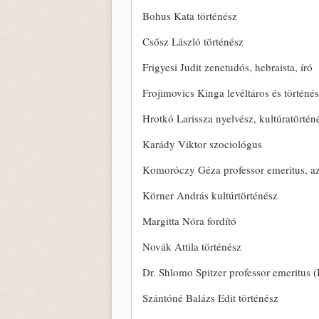
Bohus Kata történész
Csősz László történész
Frigyesi Judit zenetudós, hebraista, író
Frojimovics Kinga levéltáros és történé
Hrotkó Larissza nyelvész, kultúratörtén
Karády Viktor szociológus
Komoróczy Géza professor emeritus, a
Körner András kultúrtörténész
Margitta Nóra fordító
Novák Attila történész
Dr. Shlomo Spitzer professor emeritus (I
Szántóné Balázs Edit történész