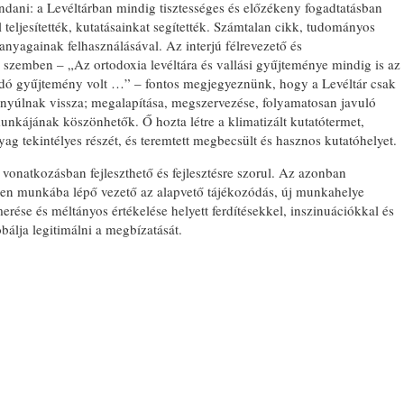
dani: a Levéltárban mindig tisztességes és előzékeny fogadtatásban
 teljesítették, kutatásainkat segítették. Számtalan cikk, tudományos
yagainak felhasználásával. Az interjú félrevezető és
l szemben – „Az ortodoxia levéltára és vallási gyűjteménye mindig is az
idó gyűjtemény volt …” – fontos megjegyeznünk, hogy a Levéltár csak
 nyúlnak vissza; megalapítása, megszervezése, folyamatosan javuló
unkájának köszönhetők. Ő hozta létre a klimatizált kutatótermet,
g tekintélyes részét, és teremtett megbecsült és hasznos kutatóhelyet.
onatkozásban fejleszthető és fejlesztésre szorul. Az azonban
sen munkába lépő vezető az alapvető tájékozódás, új munkahelye
ése és méltányos értékelése helyett ferdítésekkel, inszinuációkkal és
bálja legitimálni a megbízatását.