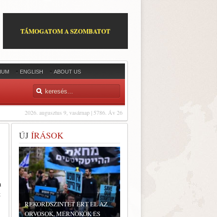
TÁMOGATOM A SZOMBATOT
IUM
ENGLISH
ABOUT US
2026. augusztus 9, vasárnap | 5786. Áv 26
ÚJ
ÍRÁSOK
n
t
REKORDSZINTET ÉRT EL AZ
ORVOSOK, MÉRNÖKÖK ÉS