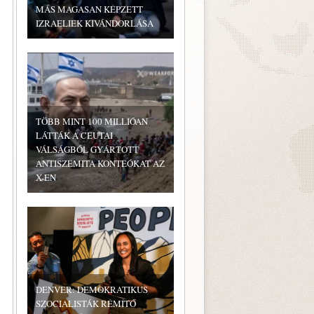
MÁS MAGASAN KÉPZETT
IZRAELIEK KIVÁNDORLÁSA
TÖBB MINT 100 MILLIÓAN
LÁTTÁK A CEUTAI
VÁLSÁGBÓL GYÁRTOTT
ANTISZEMITA KONTEÓKAT AZ
X-EN
DENVER: DEMOKRATIKUS
SZOCIALISTÁK RÉMÍTŐ