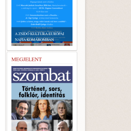
EMLÉKTÁBLÁT ÁLLÍTOTTAK
A KÖRÖSTARCSÁRÓL
ELHURCOLT ZSIDÓSÁG
TISZTELETÉRE
MEGJELENT