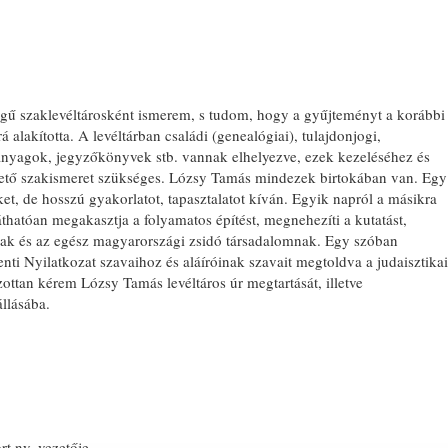
ségű szaklevéltárosként ismerem, s tudom, hogy a gyűjteményt a korábbi
 alakította. A levéltárban családi (genealógiai), tulajdonjogi,
i anyagok, jegyzőkönyvek stb. vannak elhelyezve, ezek kezeléséhez és
ető szakismeret szükséges. Lózsy Tamás mindezek birtokában van. Egy
et, de hosszú gyakorlatot, tapasztalatot kíván. Egyik napról a másikra
e láthatóan megakasztja a folyamatos építést, megnehezíti a kutatást,
nak és az egész magyarországi zsidó társadalomnak. Egy szóban
nti Nyilatkozat szavaihoz és aláíróinak szavait megtoldva a judaisztikai
zottan kérem Lózsy Tamás levéltáros úr megtartását, illetve
állásába.
t ny. vezetője