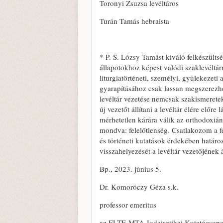
Toronyi Zsuzsa levéltáros
Turán Tamás hebraista
* P. S. Lózsy Tamást kiváló felkészült
állapotokhoz képest valódi szaklevéltárrá
liturgiatörténeti, személyi, gyülekezet
gyarapításához csak lassan megszerezh
levéltár vezetése nemcsak szakismeretek
új vezetőt állítani a levéltár élére előr
mérhetetlen kárára válik az orthodoxiá
mondva: felelőtlenség. Csatlakozom a fe
és történeti kutatások érdekében határo
visszahelyezését a levéltár vezetőjének 
Bp., 2023. június 5.
Dr. Komoróczy Géza s.k.
professor emeritus
az ELTE-MTA Judaisztikai Kutatócsopor