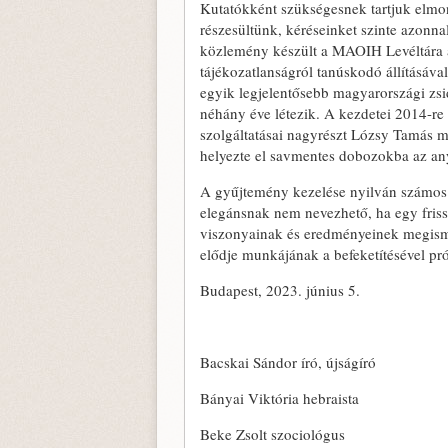
Kutatókként szükségesnek tartjuk elmon
részesültünk, kéréseinket szinte azonnal
közlemény készült a MAOIH Levéltára an
tájékozatlanságról tanúskodó állításáva
egyik legjelentősebb magyarországi zs
néhány éve létezik. A kezdetei 2014-re
szolgáltatásai nagyrészt Lózsy Tamás m
helyezte el savmentes dobozokba az anya
A gyűjtemény kezelése nyilván számos v
elegánsnak nem nevezhető, ha egy fris
viszonyainak és eredményeinek megismer
elődje munkájának a befeketítésével pró
Budapest, 2023. június 5.
Bacskai Sándor író, újságíró
Bányai Viktória hebraista
Beke Zsolt szociológus