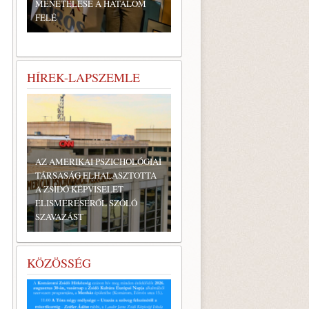
MENETELÉSE A HATALOM
FELÉ
HÍREK-LAPSZEMLE
AZ AMERIKAI PSZICHOLÓGIAI
TÁRSASÁG ELHALASZTOTTA
A ZSIDÓ KÉPVISELET
ELISMERÉSÉRŐL SZÓLÓ
SZAVAZÁST
KÖZÖSSÉG