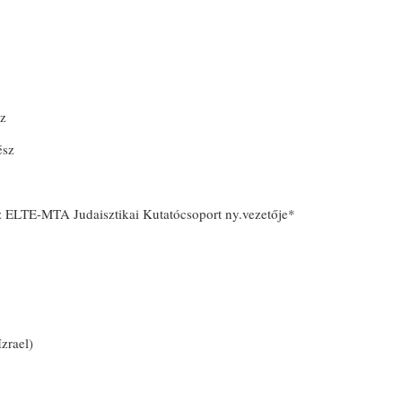
sz
ész
z ELTE-MTA Judaisztikai Kutatócsoport ny.vezetője*
zrael)