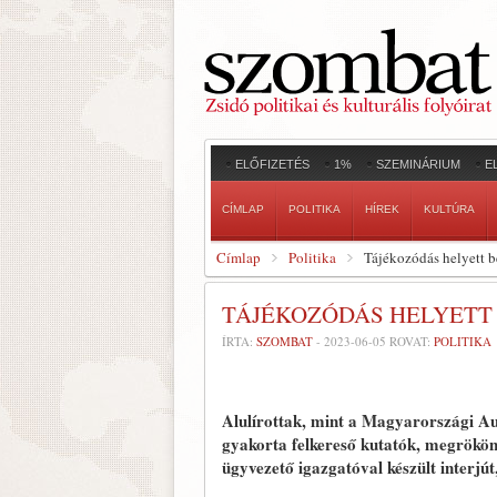
ELŐFIZETÉS
1%
SZEMINÁRIUM
E
CÍMLAP
POLITIKA
HÍREK
KULTÚRA
Címlap
Politika
Tájékozódás helyett b
TÁJÉKOZÓDÁS HELYETT
ÍRTA:
SZOMBAT
-
2023-06-05
ROVAT:
POLITIKA
Alulírottak, mint a Magyarországi A
gyakorta felkereső kutatók, megrököny
ügyvezető igazgatóval készült interjú