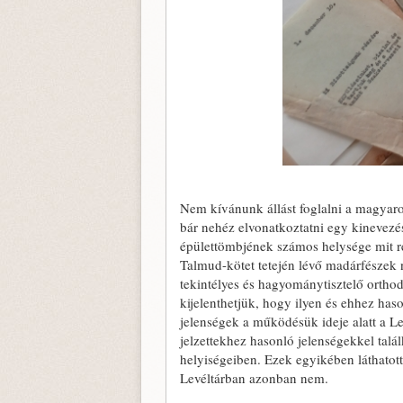
Nem kívánunk állást foglalni a magyar
bár nehéz elvonatkoztatni egy kinevez
épülettömbjének számos helysége mit re
Talmud-kötet tetején lévő madárfészek 
tekintélyes és hagyománytisztelő orth
kijelenthetjük, hogy ilyen és ehhez haso
jelenségek a működésük ideje alatt a Lev
jelzettekhez hasonló jelenségekkel talá
helyiségeiben. Ezek egyikében láthatott
Levéltárban azonban nem.