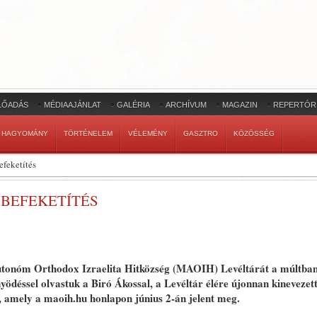
LŐADÁS
MÉDIAAJÁNLAT
GALÉRIA
ARCHÍVUM
MAGAZIN
REPERTÓR
HAGYOMÁNY
TÖRTÉNELEM
VÉLEMÉNY
GASZTRO
KÖZÖSSÉG
efeketítés
 BEFEKETÍTÉS
utonóm Orthodox Izraelita Hitközség (MAOIH) Levéltárát a múltba
ödéssel olvastuk a Biró Ákossal, a Levéltár élére újonnan kinevezet
t, amely a maoih.hu honlapon június 2-án jelent meg.