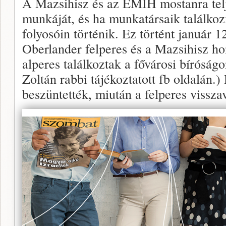
A Mazsihisz és az EMIH mostanra telj
munkáját, és ha munkatársaik találkoz
folyosóin történik. Ez történt január 
Oberlander felperes és a Mazsihisz ho
alperes találkoztak a fővárosi bíróság
Zoltán rabbi tájékoztatott fb oldalán.) 
beszüntették, miután a felperes vissza