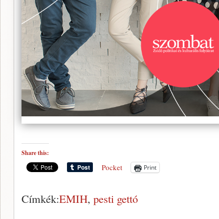
Share this:
Pocket
Print
Címkék:
EMIH
,
pesti gettó