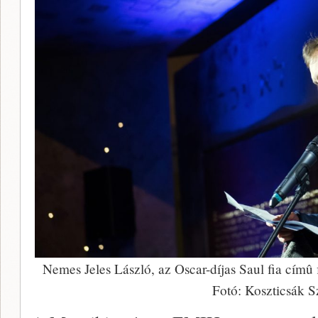
Nemes Jeles László, az Oscar-díjas Saul fia cím
Fotó: Koszticsák S