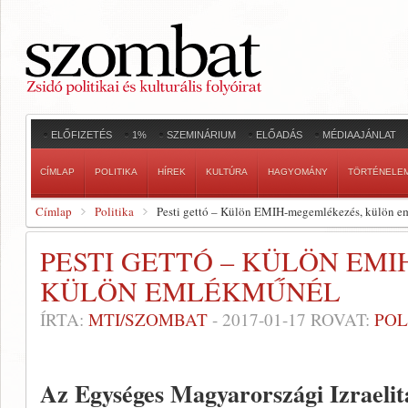
ELŐFIZETÉS
1%
SZEMINÁRIUM
ELŐADÁS
MÉDIAAJÁNLAT
CÍMLAP
POLITIKA
HÍREK
KULTÚRA
HAGYOMÁNY
TÖRTÉNELE
Címlap
Politika
Pesti gettó – Külön EMIH-megemlékezés, külön 
PESTI GETTÓ – KÜLÖN EM
KÜLÖN EMLÉKMŰNÉL
ÍRTA:
MTI/SZOMBAT
-
2017-01-17
ROVAT:
POL
Az Egységes Magyarországi Izraeli