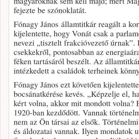
magyaroknak sem kell majd; mert Ma
fejezte be szónoklatát.
Fónagy János államtitkár reagált a ko
kijelentette, hogy Vonát csak a parlam
nevezi „tisztelt frakcióvezető úrnak”.
csekkekről, pontosabban az energiaár
féken tartásáról beszélt. Az államtitk
intézkedett a családok terheinek könny
Fónagy János ezt követően kijelentet
bocsánatkérése kevés. „Képzelje el, h
kért volna, akkor mit mondott volna? 
1920-ban kezdődött. Vannak történel
nem az Ön társai az elsők. Történelmi
és áldozatai vannak. Ilyen mondatok ut