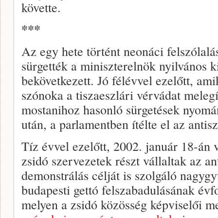
követte.
***
Az egy hete történt neonáci felszólal
sürgették a miniszterelnök nyilvános k
bekövetkezett. Jó félévvel ezelőtt, ami
szónoka a tiszaeszlári vérvádat melegí
mostanihoz hasonló sürgetések nyomán
után, a parlamentben ítélte el az antis
Tíz évvel ezelőtt, 2002. január 18-án 
zsidó szervezetek részt vállaltak az a
demonstrálás célját is szolgáló nagy
budapesti gettó felszabadulásának évfo
melyen a zsidó közösség képviselői m