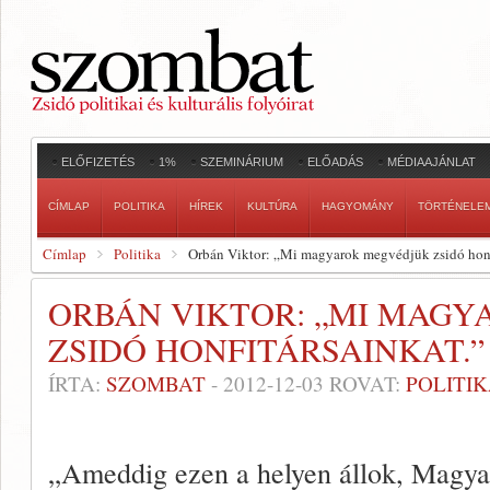
ELŐFIZETÉS
1%
SZEMINÁRIUM
ELŐADÁS
MÉDIAAJÁNLAT
CÍMLAP
POLITIKA
HÍREK
KULTÚRA
HAGYOMÁNY
TÖRTÉNELE
Címlap
Politika
Orbán Viktor: „Mi magyarok megvédjük zsidó honf
ORBÁN VIKTOR: „MI MAG
ZSIDÓ HONFITÁRSAINKAT.”
ÍRTA:
SZOMBAT
-
2012-12-03
ROVAT:
POLITI
„Ameddig ezen a helyen állok, Magya