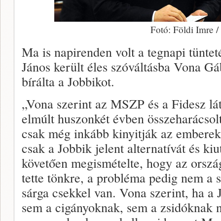
Fotó: Földi Imre 
Ma is napirenden volt a tegnapi tünte
János került éles szóváltásba Vona Gá
bírálta a Jobbikot.
„Vona szerint az MSZP és a Fidesz lát
elmúlt huszonkét évben összeharácsolt
csak még inkább kinyitják az emberek
csak a Jobbik jelent alternatívát és ki
követően megismételte, hogy az orsz
tette tönkre, a probléma pedig nem a s
sárga csekkel van. Vona szerint, ha a 
sem a cigányoknak, sem a zsidóknak n