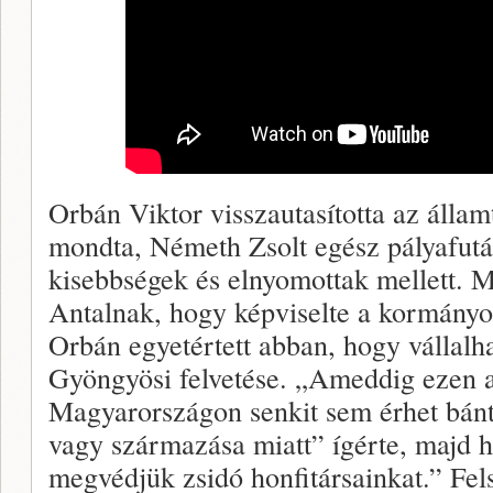
Orbán Viktor visszautasította az államt
mondta, Németh Zsolt egész pályafutás
kisebbségek és elnyomottak mellett.
Antalnak, hogy képviselte a kormányol
Orbán egyetértett abban, hogy vállalha
Gyöngyösi felvetése. „Ameddig ezen a
Magyarországon senkit sem érhet bán
vagy származása miatt” ígérte, majd 
megvédjük zsidó honfitársainkat.” Fels