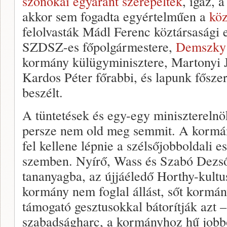
szónokai egyaránt szerepeltek
, igaz, 
akkor sem fogadta egyértelműen a
kö
felolvasták Mádl Ferenc köztársasági 
SZDSZ-es főpolgármestere,
Demszky
kormány külügyminisztere, Martonyi Já
Kardos Péter főrabbi, és lapunk fősze
beszélt.
A tüntetések és egy-egy miniszterelnö
persze nem old meg semmit. A kormá
fel kellene lépnie a szélsőjobboldali 
szemben. Nyírő, Wass és Szabó Dezső
tananyagba, az újjáéledő Horthy-kultu
kormány nem foglal állást, sőt kormán
támogató gesztusokkal bátorítják azt –
szabadságharc, a kormányhoz hű jobbol