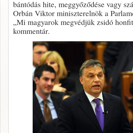
bántódás hite, meggyőződése vagy szá
Orbán Viktor miniszterelnök a Parlam
„Mi magyarok megvédjük zsidó honfitá
kommentár.