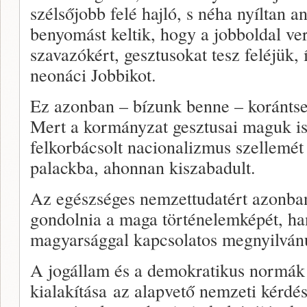
szélsőjobb felé hajló, s néha nyíltan an
benyomást keltik, hogy a jobboldal ver
szavazókért, gesztusokat tesz feléjük,
neonáci Jobbikot.
Ez azonban – bízunk benne – koránts
Mert a kormányzat gesztusai maguk is 
felkorbácsolt nacionalizmus szellemé
palackba, ahonnan kiszabadult.
Az egészséges nemzettudatért azonban 
gondolnia a maga történelemképét, hang
magyarsággal kapcsolatos megnyilvánu
A jogállam és a demokratikus normák
kialakítása az alapvető nemzeti kérdés