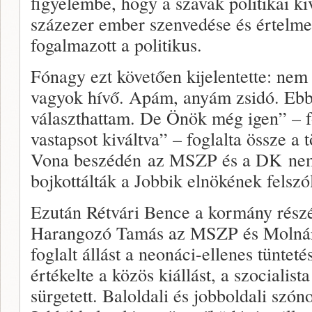
figyelembe, hogy a szavak politikai k
százezer ember szenvedése és értelme
fogalmazott a politikus.
Fónagy ezt követően kijelentette: nem
vagyok hívő. Apám, anyám zsidó. Eb
választhattam. De Önök még igen” – 
vastapsot kiváltva” – foglalta össze a
Vona beszédén az MSZP és a DK nem 
bojkottálták a Jobbik elnökének felszól
Ezután Rétvári Bence a kormány rész
Harangozó Tamás az MSZP és Molná
foglalt állást a neonáci-ellenes tünt
értékelte a közös kiállást, a szocialist
sürgetett. Baloldali és jobboldali szó