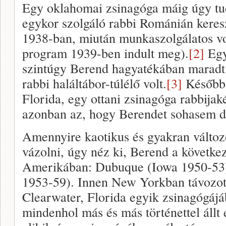
Egy oklahomai zsinagóga máig úgy tu
egykor szolgáló rabbi Románián keres
1938-ban, miután munkaszolgálatos vol
program 1939-ben indult meg).
[2]
Egy
szintúgy Berend hagyatékában maradt m
rabbi haláltábor-túlélő volt.
[3]
Később 
Florida, egy ottani zsinagóga rabbijak
azonban az, hogy Berendet sohasem d
Amennyire kaotikus és gyakran változó 
vázolni, úgy néz ki, Berend a következ
Amerikában: Dubuque (Iowa 1950-53
1953-59). Innen New Yorkban távozot
Clearwater, Florida egyik zsinagógájáb
mindenhol más és más történettel állt 