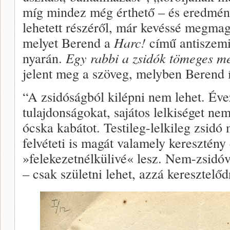
míg mindez még érthető – és eredmény
lehetett részéről, már kevéssé megmag
melyet Berend a
Harc!
című antiszemi
nyarán.
Egy rabbi a zsidók tömeges me
jelent meg a szöveg, melyben Berend 
“A zsidóságból kilépni nem lehet. Évezr
tulajdonságokat, sajátos lelkiséget nem
ócska kabátot. Testileg-lelkileg zsidó 
felvéteti is magát valamely keresztén
»felekezetnélkülivé« lesz. Nem-zsidó
– csak születni lehet, azzá keresztelő