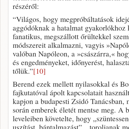
részéről:
“Világos, hogy megpróbáltatások idejé
aggódóknak a hatalmat gyakorlókhoz ke
fanatikus, megszállott őrültekkel sze
módszereit alkalmazni, vagyis »Napól
valóban Napóleon, a »császárra,« hogy
és engedményeket, időnyerést, halasztá
tőlük.”
[10]
Berend ezek mellett nyilasokkal és Bo
fajkutatóval ápolt kapcsolatait használ
kapjon a budapesti Zsidó Tanácsban, m
során emberek életét mentse meg. A b
leveleiben követelte, hogy „szüntes
uszítást, bántalmazást”, „toroljanak 