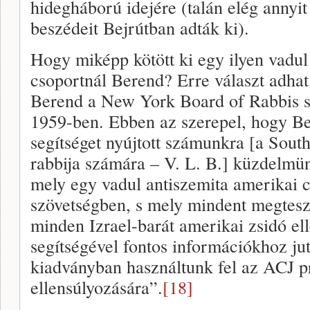
hidegháború idejére (talán elég annyi
beszédeit Bejrútban adták ki).
Hogy miképp kötött ki egy ilyen vadul 
csoportnál Berend? Erre választ adhat 
Berend a New York Board of Rabbis s
1959-ben. Ebben az szerepel, hogy B
segítséget nyújtott számunkra [a Sou
rabbija számára – V. L. B.] küzdelm
mely egy vadul antiszemita amerikai 
szövetségben, s mely mindent megtesz 
minden Izrael-barát amerikai zsidó ell
segítségével fontos információkhoz ju
kiadványban használtunk fel az ACJ 
ellensúlyozására”.
[18]