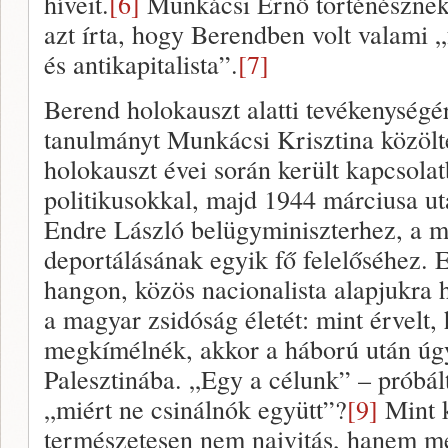
híveit.
[6]
Munkácsi Ernő történésznek 
azt írta, hogy Berendben volt valami „
és antikapitalista”.
[7]
Berend holokauszt alatti tevékenységé
tanulmányt Munkácsi Krisztina közölt
holokauszt évei során került kapcsola
politikusokkal, majd 1944 márciusa után
Endre László belügyminiszterhez, a m
deportálásának egyik fő felelőséhez. 
hangon, közös nacionalista alapjukra 
a magyar zsidóság életét: mint érvelt, 
megkímélnék, akkor a háború után úg
Palesztinába. „Egy a célunk” – próbál
„miért ne csinálnók együtt”?
[9]
Mint k
természetesen nem naivitás, hanem me