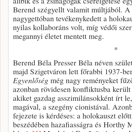
alibik és a zsinagógák cserélgetése e
Berend szégyellt valamit múltjából. A
nagygettóban tevékenykedett a holokaus
nyilas kollaboráns volt, míg védői sze
megannyi életet mentett meg.
*
Berend Béla Presser Béla néven szüle
majd Szigetváron lett főrabbi 1937-be
Egyenlőség
még nagy reményeket fűzö
azonban rövidesen konfliktusba került
akiket gazdag asszimilánsokként írt le
magával, a szegény cionistával. Azonb
fejezete is kérdéses: a holokauszt előt
beszédében hazafiasságra és Horthy Mik