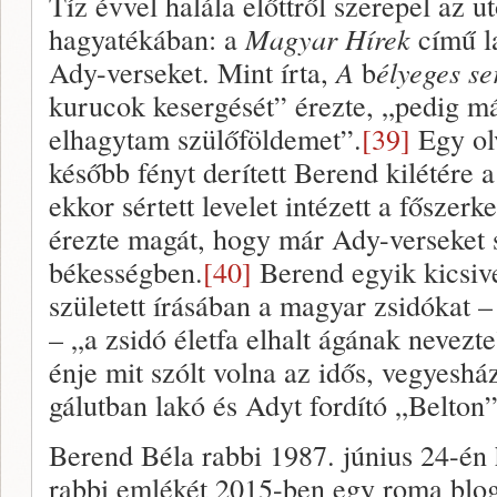
Tíz évvel halála előttről szerepel az u
hagyatékában: a
Magyar Hírek
című l
Ady-verseket. Mint írta,
A
b
élyeges s
kurucok kesergését” érezte, „pedig má
elhagytam szülőföldemet”.
[39]
Egy olv
később fényt derített Berend kilétére 
ekkor sértett levelet intézett a főszer
érezte magát, hogy már Ady-verseket s
békességben.
[40]
Berend egyik kicsive
született írásában a magyar zsidókat –
– „a zsidó életfa elhalt ágának nevezt
énje mit szólt volna az idős, vegyeshá
gálutban lakó és Adyt fordító „Belton
Berend Béla rabbi 1987. június 24-én
rabbi emlékét 2015-ben egy roma blo