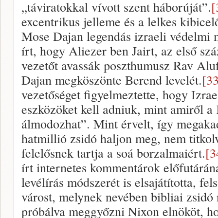
„táviratokkal vívott szent háborúját”.
[
excentrikus jelleme és a lelkes kibicelő
Mose Dajan legendás izraeli védelmi m
írt, hogy Aliezer ben Jairt, az első sz
vezetőt avassák poszthumusz Rav Aluf
Dajan megköszönte Berend levelét.
[33
vezetőséget figyelmeztette, hogy Izra
eszközöket kell adniuk, mint amiről a
álmodozhat”. Mint érvelt, így megaka
hatmillió zsidó haljon meg, nem titko
felelősnek tartja a soá borzalmaiért.
[3
írt internetes kommentárok előfutárá
levélírás módszerét is elsajátította, f
várost, melynek nevében bibliai zsidó
próbálva meggyőzni Nixon elnököt, ho