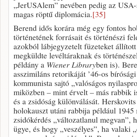
„JerUSAlem” nevében pedig az USA-sz
magas röptű diplomácia.
[35]
Berend idős korára még egy fontos hobb
történetének forrásait és történészi fel
azokból lábjegyzetelt füzeteket állítot
megküldte levéltáraknak és történész
példány a
Wiener Library
ben is). Bere
asszimiláns retorikáját ’46-os bíróság
kommunista sajtó „valóságos nyilaspr
miközben – mint érvelt – más rabbik i
és a zsidóság különválását. Herskovit
holokauszt utáni rabbija például 1945 
zsidókérdés „változatlanul megvan”, 
ügye, és hogy „veszélyes”, ha valaki 