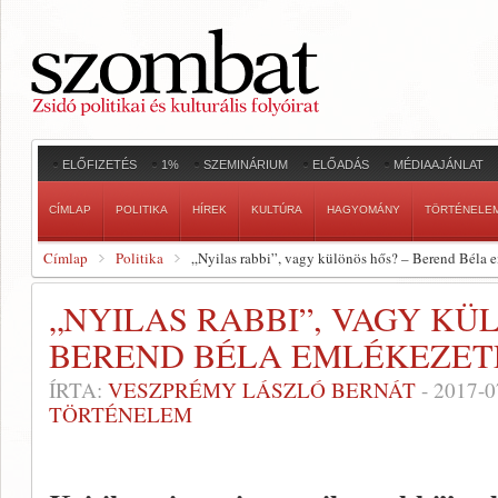
ELŐFIZETÉS
1%
SZEMINÁRIUM
ELŐADÁS
MÉDIAAJÁNLAT
CÍMLAP
POLITIKA
HÍREK
KULTÚRA
HAGYOMÁNY
TÖRTÉNELE
Címlap
Politika
„Nyilas rabbi”, vagy különös hős? – Berend Béla 
„NYILAS RABBI”, VAGY KÜ
BEREND BÉLA EMLÉKEZET
ÍRTA:
VESZPRÉMY LÁSZLÓ BERNÁT
-
2017-0
TÖRTÉNELEM