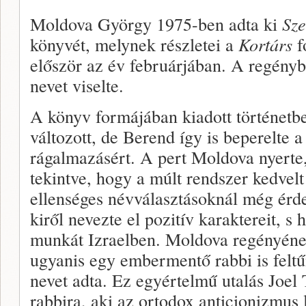
Moldova György 1975-ben adta ki
Sze
könyvét, melynek részletei a
Kortárs
f
először az év februárjában. A regényb
nevet viselte.
A könyv formájában kiadott történetb
változott, de Berend így is beperelte 
rágalmazásért. A pert Moldova nyert
tekintve, hogy a múlt rendszer kedvelt 
ellenséges névválasztásoknál még ér
kiről nevezte el pozitív karaktereit, s
munkát Izraelben. Moldova regényéne
ugyanis egy embermentő rabbi is feltű
nevet adta. Ez egyértelmű utalás Joel
rabbira, aki az ortodox anticionizmus