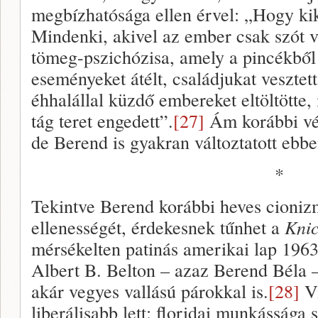
megbízhatósága ellen érvel: „Hogy ki
Mindenki, akivel az ember csak szót v
tömeg-pszichózisa, amely a pincékből 
eseményeket átélt, családjukat vesztet
éhhalállal küzdő embereket eltöltötte,
tág teret engedett”.
[27]
Ám korábbi vé
de Berend is gyakran változtatott ebbe
*
Tekintve Berend korábbi heves cionizm
ellenességét, érdekesnek tűnhet a
Kni
mérsékelten patinás amerikai lap 1963.
Albert B. Belton – azaz Berend Béla – 
akár vegyes vallású párokkal is.
[28]
Vi
liberálisabb lett: floridai munkássága