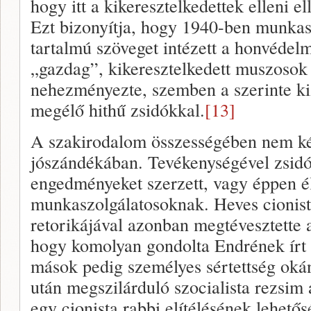
hogy itt a kikeresztelkedettek elleni el
Ezt bizonyítja, hogy 1940-ben munkas
tartalmú szöveget intézett a honvédel
„gazdag”, kikeresztelkedett muszosok
nehezményezte, szemben a szerinte ki
megélő hithű zsidókkal.
[13]
A szakirodalom összességében nem ké
jószándékában. Tevékenységével zsidó
engedményeket szerzett, vagy éppen éle
munkaszolgálatosoknak. Heves cionista
retorikájával azonban megtévesztette az
hogy komolyan gondolta Endrének írt s
mások pedig személyes sértettség okán
után megszilárduló szocialista rezsim
egy cionista rabbi elítélésének lehető