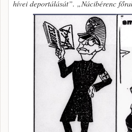
hívei deportálását”. „Nácibérenc főra