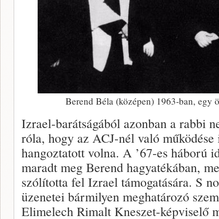
Berend Béla (középen) 1963-ban, egy ök
Izrael-barátságából azonban a rabbi 
róla, hogy az ACJ-nél való működése i
hangoztatott volna. A ’67-es háború i
maradt meg Berend hagyatékában, me
szólította fel Izrael támogatására. S 
üzenetei bármilyen meghatározó szemé
Elimelech Rimalt Kneszet-képviselő 