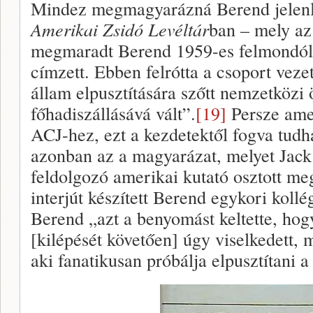
Mindez megmagyarázná Berend jelenlé
Amerikai Zsidó Levéltár
ban – mely az 
megmaradt Berend 1959-es felmondól
címzett. Ebben felrótta a csoport veze
állam elpusztítására szőtt nemzetközi
főhadiszállásává vált”.
[19]
Persze ame
ACJ-hez, ezt a kezdetektől fogva tudh
azonban az a magyarázat, melyet Jack 
feldolgozó amerikai kutató osztott m
interjút készített Berend egykori kollé
Berend „azt a benyomást keltette, hogy 
[kilépését követően] úgy viselkedett, m
aki fanatikusan próbálja elpusztítani a