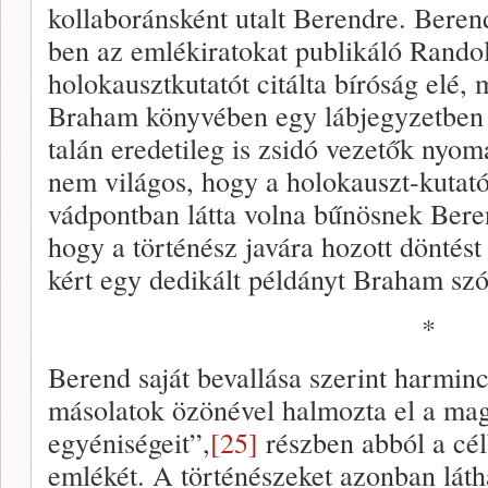
kollaboránsként utalt Berendre. Beren
ben az emlékiratokat publikáló Rand
holokausztkutatót citálta bíróság elé, 
Braham könyvében egy lábjegyzetben u
talán eredetileg is zsidó vezetők nyom
nem világos, hogy a holokauszt-kutat
vádpontban látta volna bűnösnek Bere
hogy a történész javára hozott döntést
kért egy dedikált példányt Braham sz
*
Berend saját bevallása szerint harmi
másolatok özönével halmozta el a magya
egyéniségeit”,
[25]
részben abból a cél
emlékét. A történészeket azonban lát