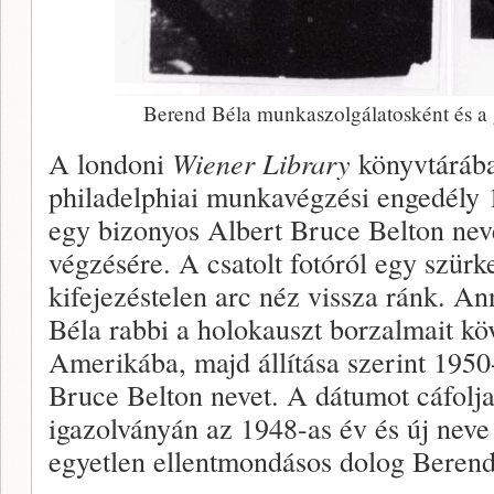
Berend Béla munkaszolgálatosként és a 
A londoni
Wiener Library
könyvtárába
philadelphiai munkavégzési engedély
egy bizonyos Albert Bruce Belton nevé
végzésére. A csatolt fotóról egy szür
kifejezéstelen arc néz vissza ránk. A
Béla rabbi a holokauszt borzalmait kö
Amerikába, majd állítása szerint 1950-
Bruce Belton nevet. A dátumot cáfolja
igazolványán az 1948-as év és új neve
egyetlen ellentmondásos dolog Berend