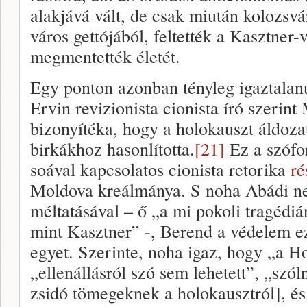
alakjává vált, de csak miután kolozsvá
város gettójából, feltették a Kasztner-
megmentették életét.
Egy ponton azonban tényleg igaztalan
Ervin revizionista cionista író szerin
bizonyítéka, hogy a holokauszt áldoza
birkákhoz hasonlította.
[21]
Ez a szófor
soával kapcsolatos cionista retorika
ré
Moldova kreálmánya. S noha Abádi n
méltatásával – ő „a mi pokoli tragédi
mint Kasztner” -, Berend a védelem ez
egyet. Szerinte, noha igaz, hogy „a 
„ellenállásról szó sem lehetett”, „szól
zsidó tömegeknek a holokausztról], és 