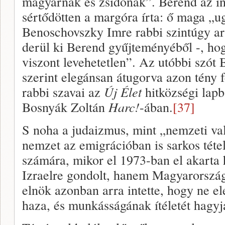
magyarnak és zsidónak”. Berend az inte
sértődötten a margóra írta: ő maga „ug
Benoschovszky Imre rabbi szintúgy ar
derül ki Berend gyűjteményéből -, hog
viszont levehetetlen”. Az utóbbi szót 
szerint elegánsan átugorva azon tény 
rabbi szavai az
Új Élet
hitközségi lap
Bosnyák Zoltán
Harc!
-ában.
[37]
S noha a judaizmus, mint „nemzeti val
nemzet az emigrációban is sarkos tét
számára, mikor el 1973-ban el akarta
Izraelre gondolt, hanem Magyarorszá
elnök azonban arra intette, hogy ne ele
haza, és munkásságának ítéletét hagyj