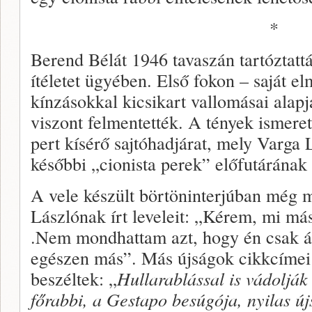
*
Berend Bélát 1946 tavaszán tartóztattá
ítéletet ügyében. Első fokon – saját e
kínzásokkal kicsikart vallomásai alapj
viszont felmentették. A tények ismere
pert kísérő sajtóhadjárat, mely Varga 
későbbi „cionista perek” előfutárának 
A vele készült börtöninterjúban még 
Lászlónak írt leveleit: „Kérem, mi má
.Nem mondhattam azt, hogy én csak á
egészen más”. Más újságok cikkcíme
beszéltek: „
Hullarablással is vádoljá
főrabbi, a Gestapo besúgója, nyilas új