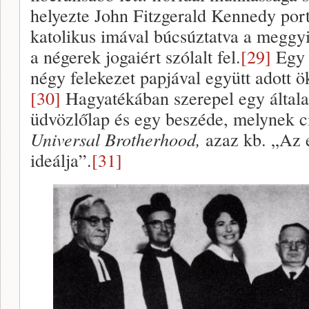
helyezte John Fitzgerald Kennedy portré
katolikus imával búcsúztatva a meggyi
a négerek jogaiért szólalt fel.
[29]
Egy 
négy felekezet papjával együtt adott ö
[30]
Hagyatékában szerepel egy általa 
üdvözlőlap és egy beszéde, melynek 
Universal Brotherhood,
azaz kb. „Az 
ideálja”.
[31]