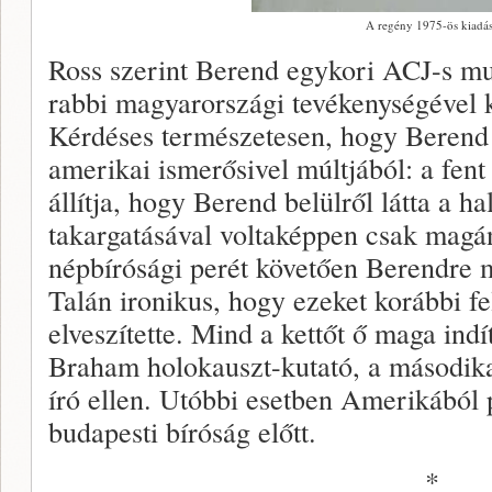
A regény 1975-ös kiadá
Ross szerint Berend egykori ACJ-s mu
rabbi magyarországi tevékenységével k
Kérdéses természetesen, hogy Berend
amerikai ismerősivel múltjából: a fent i
állítja, hogy Berend belülről látta a h
takargatásával voltaképpen csak magán
népbírósági perét követően Berendre m
Talán ironikus, hogy ezeket korábbi fe
elveszítette. Mind a kettőt ő maga indí
Braham holokauszt-kutató, a második
író ellen. Utóbbi esetben Amerikából 
budapesti bíróság előtt.
*