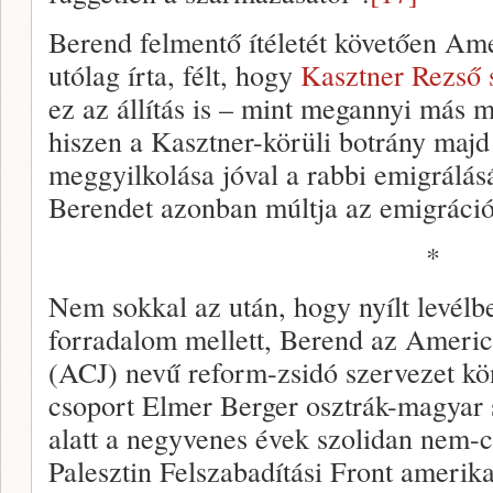
Berend felmentő ítéletét követően Am
utólag írta, félt, hogy
Kasztner Rezső 
ez az állítás is – mint megannyi más m
hiszen a Kasztner-körüli botrány majd
meggyilkolása jóval a rabbi emigrálásá
Berendet azonban múltja az emigráci
*
Nem sokkal az után, hogy nyílt levélbe
forradalom mellett, Berend az Americ
(ACJ) nevű reform-zsidó szervezet kön
csoport Elmer Berger osztrák-magyar 
alatt a negyvenes évek szolidan nem-c
Palesztin Felszabadítási Front amerika