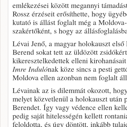
emlékezései között megannyi támadást i
Rossz érzéseit erősíthette, hogy ügyé
kutató is állást foglalt még a Moldova-
szakértőként, s hogy az állásfoglalásb
Lévai Jenő, a magyar holokauszt első k
Berend sokat tett az üldözött zsidókér
kikeresztelkedettek elleni kirohanásait
Imre Induló
nak köze sincs a pesti gett
Moldova ellen azonban nem foglalt áll
Lévainak az is dilemmát okozott, hog
melyet közvetlenül a holokauszt után p
Berendet. Így vagy védence ellen kellet
pedig saját hitelességén kellett ronta
feloldotta, és úgy döntött, inkább tula