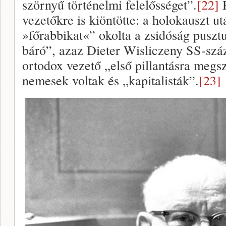
szörnyű történelmi felelősséget”.
[22]
H
vezetőkre is kiöntötte: a holokauszt u
»főrabbikat«” okolta a zsidóság pusztul
báró”, azaz Dieter Wisliczeny SS-szá
ortodox vezető „első pillantásra megs
nemesek voltak és „kapitalisták”.
[23]