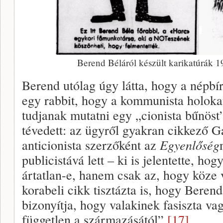
Berend Béláról készült karikatúrák 1
Berend utólag úgy látta, hogy a népbír
egy rabbit, hogy a kommunista holokau
tudjanak mutatni egy „cionista bűnös
tévedett: az ügyről gyakran cikkező 
anticionista szerzőként az
Egyenlőség
publicistává lett – ki is jelentette, h
ártatlan-e, hanem csak az, hogy köze 
korabeli cikk tisztázta is, hogy Berend
bizonyítja, hogy valakinek fasiszta v
független a származásától”.
[17]