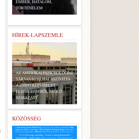
EMBER, HATALOM,
TÖRTÉNELEM
HÍREK-LAPSZEMLE
AZ AMERIKAI PSZICHOLÓGIAI
TÁRSASÁG ELHALASZTOTTA
A ZSIDÓ KÉPVISELET
ELISMERÉSÉRŐL SZÓLÓ
SZAVAZÁST
KÖZÖSSÉG
z
e