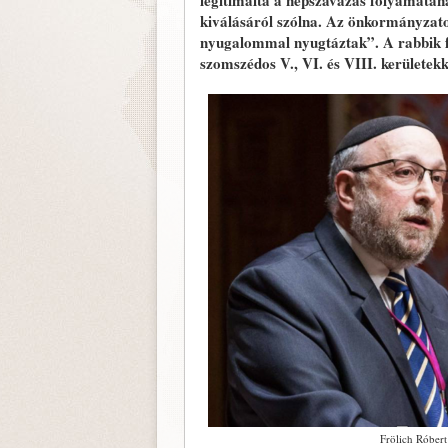
legitimálta a népszavazás folyamatána
kiválásáról szólna. Az önkormányzatot
nyugalommal nyugtáztak”. A rabbik f
szomszédos V., VI. és VIII. kerületekk
Frölich Róbert