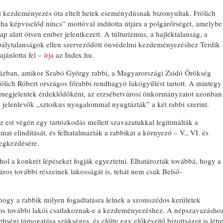
si kezdeményezés óta eltelt hetek eseménydúsnak bizonyultak. Frölich
 képviselőd nincs” mottóval indította útjára a polgárőrséget, amelybe
ap alatt ötven ember jelentkezett. A túlturizmus, a hajléktalanság, a
abálytalanságok ellen szerveződött önvédelmi kezdeményezéshez Terdik
jánlotta fel –
írja
az Index.hu.
nházban, amikor Szabó György rabbi, a Magyarországi Zsidó Örökség
ich Róbert országos főrabbi rendhagyó lakógyűlést tartott. A mintegy
s megjelentek érdeklődőként, az erzsébetvárosi önkormányzatot azonban
a jelenlevők „sztoikus nyugalommal nyugtázták” a két rabbi szerint.
 est végén egy tartózkodás mellett szavazatukkal legitimálták a
t elindítását, és felhatalmazták a rabbikat a környező – V., VI. és
megkezdésére.
hol a konkrét lépéseket fogják egyeztetni. Elhatározták továbbá, hogy a
ros további részeinek lakosságát is, tehát nem csak Belső-
 hogy a rabbik milyen fogadtatásra lelnek a szomszédos kerületek
ros további lakói csatlakoznak-e a kezdeményezéshez. A népszavazásho
bségi támogatása szükséges, és előtte egy előkészítő bizottságot is létr