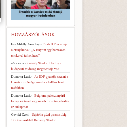
HOZZÁSZÓLÁSOK
Eva Mihály Amichay
-
Elrabolt túsz anyja
Netanjahunak: „A lányom egy hamaszos
unokával térhet haza”
sós csaba
-
Szakály Sándor: Horthy a
budapesti zsidóság megmentője volt
Domotor Laslo
-
Az IDF gyanúja szerint a
Hamász tüzérsége okozta a halálos tüzet
Rafahban
Domotor Laslo
-
Belgium: palesztinpárti
tömeg rátámadt egy izraeli turistára, eltörték
az állkapcsát
Gavriel Zeevi
-
Sáptól a gízai piramisokig –
125 éve született Benamy Sándor