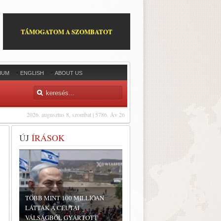
TÁMOGATOM A SZOMBATOT
IUM
ENGLISH
ABOUT US
2026. augusztus 8, szombat | 5786. Áv 26
ÚJ
ÍRÁSOK
TÖBB MINT 100 MILLIÓAN
LÁTTÁK A CEUTAI
VÁLSÁGBÓL GYÁRTOTT