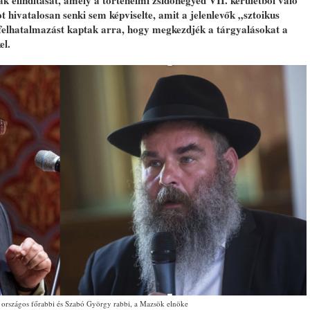
k elindítását, amely a történelmi zsidónegyed VII. kerületből való
 hivatalosan senki sem képviselte, amit a jelenlevők „sztoikus
elhatalmazást kaptak arra, hogy megkezdjék a tárgyalásokat a
el.
 országos főrabbi és Szabó György rabbi, a Mazsök elnöke