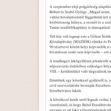
A szeptember eleji polgárőrség-alapítá
Róbert és Szabó György „Magad uram, ha
vallási hovatartozástól függetlenül két n
közbiztonság hiánya, a szemét és a sz
Tamás rendőrfőkapitány is támogatását a
Telt ház volt tegnap este a Gólem Szí
Közalapítvány (MAZSÖK) elnöke és Fröl
90 résztvevő között helyi képviselők i
hivatalosan senki sem képviselte – ezt 
A rendhagyó lakógyűlésen jelenlevők az
népszavazás érdekében szükséges folyama
VIII. – kerületekkel való tárgyalások 
Döntöttek egy következő gyűlésről is, a
civil szerveződésbe bevonják Erzsébetvá
Erzsébetváros lakóit.
A következő hetek arról fognak szólni,
vezetésénél, és hogy Belső-Erzsébetvá
ugyanis az ott lakó választópolgárok töb