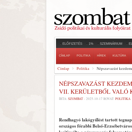
ELŐFIZETÉS
1%
SZEMINÁRIUM
E
CÍMLAP
POLITIKA
HÍREK
KULTÚRA
Címlap
Politika
Népszavazást kezdemén
NÉPSZAVAZÁST KEZDEM
VII. KERÜLETBŐL VALÓ
ÍRTA:
SZOMBAT
-
2025-10-17
ROVAT:
POLITIKA
Rendhagyó lakógyűlést tartott tegnap
országos főrabbi Belső-Erzsébetváros