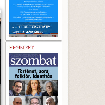
EMLÉKTÁBLÁT ÁLLÍTOTTAK
A KÖRÖSTARCSÁRÓL
A ZSIDÓ KULTÚRA EURÓPAI
ELHURCOLT ZSIDÓSÁG
NAPJA KOMÁROMBAN
TISZTELETÉRE
MEGJELENT