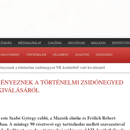
LŐADÁS
MÉDIAAJÁNLAT
GALÉRIA
ARCHÍVUM
MAGAZIN
REPERTÓR
HAGYOMÁNY
TÖRTÉNELEM
VÉLEMÉNY
GASZTRO
KÖZÖSSÉG
yeznek a történelmi zsidónegyed VII. kerületből való kiválásáról
ÉNYEZNEK A TÖRTÉNELMI ZSIDÓNEGYED
 KIVÁLÁSÁRÓL
 este Szabó György rabbi, a Mazsök elnöke és Frölich Róbert
ban. A mintegy 90 résztvevő egy tartózkodás mellett szavazatával