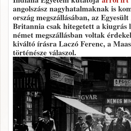
angolszász nagyhatalmaknak is komol
ország megszállásában, az Egyesült
Britannia csak hitegetett a kiugrás 
német megszállásban voltak érdekel
kiváltó írásra Laczó Ferenc, a Maa
történésze válaszol.