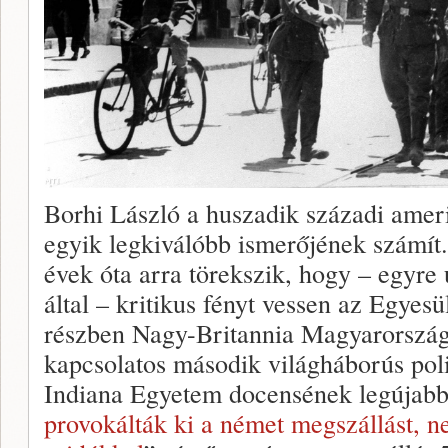
Borhi László a huszadik századi amer
egyik legkiválóbb ismerőjének számít
évek óta arra törekszik, hogy – egyre 
által – kritikus fényt vessen az Egyes
részben Nagy-Britannia Magyarországg
kapcsolatos második világháborús poli
Indiana Egyetem docensének legújabb
provokálták ki a német megszállást, 