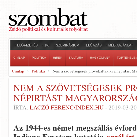
ELŐFIZETÉS
1%
SZEMINÁRIUM
ELŐADÁS
MÉDIAAJÁNLAT
CÍMLAP
POLITIKA
HÍREK
KULTÚRA
HAGYOMÁNY
TÖRTÉNELE
Címlap
Politika
Nem a szövetségesek provokálták ki a népirtást M
NEM A SZÖVETSÉGESEK PR
NÉPIRTÁST MAGYARORSZ
ÍRTA:
LACZÓ FERENC/INDEX.HU
-
2019-03-20
Az 1944-es német megszállás évford
Indiana Egyetem kutatója
arról ír