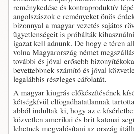
reménykedése és kontraproduktív lépés
angolszászok e reményeket önös érdek
bizonnyal a magyar vezetés sajátos röv
ügyetlenségeit is próbálták kihasználn
igazat kell adnunk. De hogy e téren alk
volna Magyarország német megszállás
további és jóval erősebb bizonyítékoka
bevettebbnek számító és jóval közvet
legalábbis részleges cáfolatát.
A magyar kiugrás előkészítésének kísé
kétségkívül elfogadhatatlannak tartot
abból indultak ki, hogy az e kísérletb
közvetlen amerikai és brit katonai seg
lehetnek megvalósítani az ország átáll