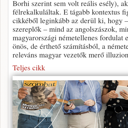
Borhi szerint sem volt reális esély), 
félrekalkuláltak. E tágabb kontextus f
cikkéből leginkább az derül ki, hogy
szereplők – mind az angolszászok, mi
magyarországi németellenes fordulat e
önös, de érthető számításból, a német
releváns magyar vezetők merő illuzio
Teljes cikk