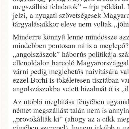
megszállási feladatok” – írja például.
jelzi, a nyugati szövetségesek Magyar
tárgyalásaikkor eleve nem voltak „jó
Minderre könnyű lenne mindössze azza
mindebben pontosan mi is a meglepő?
„angolszászok” háborús politikája szá
ellenoldalon harcoló Magyarországga
várni pedig meglehetős naivitására val
ezzel Borhi is tökéletesen tisztában v
angolszászokba vetett bizalmát ő is „il
Az utóbbi meglátása fényében ugyanakk
német megszállást talán nem is annyi
„provokálták ki” (ahogy az a cikk me
címében szerepel), hanem inkább a ma