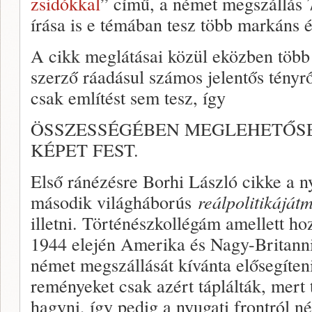
zsidókkal
” című, a német megszállás 7
írása is e témában tesz több markáns és
A cikk meglátásai közül eközben több 
szerző ráadásul számos jelentős tényr
csak említést sem tesz, így
ÖSSZESSÉGÉBEN MEGLEHETŐS
KÉPET FEST.
Első ránézésre Borhi László cikke a n
második világháborús
reálpolitikáját
m
illetni. Történészkollégám amellett h
1944 elején Amerika és Nagy-Britann
német megszállását kívánta elősegíten
reményeket csak azért táplálták, mert 
hagyni, így pedig a nyugati frontról n