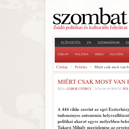
ELŐFIZETÉS
1%
SZEMINÁRIUM
E
CÍMLAP
POLITIKA
HÍREK
KULTÚRA
Címlap
Politika
Miért csak most van 
MIÉRT CSAK MOST VAN
ÍRTA:
GÁBOR GYÖRGY
-
2026-06-06
ROVAT:
POL
A 444 cikke szerint az egri Eszterhá
tudományos autonómia helyreállítását 
politikai akarat egyre mélyebben bele
Takaró Mihály megjelenése az egyet