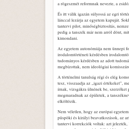
a rögeszmét reformnak nevezte, a zsidó
És itt válik igazán súlyossá az egri tö
lánccal lezárja az egyetem kapuját. Sok
tantervi pilot, minőségbiztosítás, nemz
pedig a tanszék már nem arról dönt, mi
kimondani.
Az egyetem autonómiája nem ünnepi for
irodalomtörténeti kérdésben irodalomtö
tudományos kérdésben az adott tudomán
megbízottak, nem ideológiai komisszárok
A történelmi tanulság régi és elég komo
tesz, visszaadja az „igazi értékeket”, 
írnak, vizsgákra ülnének be, szerzőket
megmaradnak az épületek, a tanszéknev
elköltözik.
Nem véletlen, hogy az európai egyetem 
püspöki és királyi beavatkozások, az ari
tantervi korrekciók voltak: azt jelezték