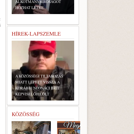
ALKOTMÁNYBÍRÓSÁGOT
HOZHAT LÉTRE
:
i
HÍREK-LAPSZEMLE
,
A KÖZÖSSÉGI TILTAKOZÁS
MIATT LÉPETT VISSZA A
KORÁBBI NEONÁCI BRIT
KÉPVISELŐJELÖLT
KÖZÖSSÉG
n