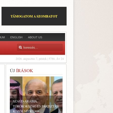
TÁMOGATOM A SZOMBATOT
IUM
ENGLISH
ABOUT US
2026. augusztus 7, péntek | 5786. Áv 24
ÚJ
ÍRÁSOK
SZAÚD-ARÁBIA,
TÖRÖKORSZÁG ÉS PAKISZTÁN
KÖZÖS VÉDELMI