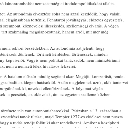
zó kánonrombolást nemzetstratégiai irodalompolitikaként tálalta.
rténet. Az autonómia elvesztése soha nem azzal kezdődik, hogy valaki
kal elegánsabban történik. Fenntartói jóváhagyás, előzetes egyeztetés,
eti szempont, köznevelési illeszkedés, szellemiségi elvárás. A végén
t tart szakmailag megalapozottnak, hanem arról, mit mer még
mula rektori beszédekben. Az autonómia azt jelenti, hogy
rténészek döntenek, történeti kérdésben történészek, minden
y képviselői. Vagyis nem politikai tanácsadók, nem minisztériumi
, nem a nemzeti lélek hivatásos felcserei.
r. A hatalom először mindig segíteni akar. Megújít, korszerűsít, rendet
megszabadít az idegen hatásoktól. Aztán megjelennek azok, akik tantervet
 purgálnának ki, neveket ellenőriznének. A folyamat végén
ek, a pecsétek, az oklevelek, ám az egyetem szelleme közben
története tele van autonómiaharcokkal. Párizsban a 13. században a
sztotelészi tanok tiltásai, majd Tempier 1277-es elítélései nem puszta
, hogy a tudás rendje fölött ki akar rendelkezni. Amikor a középkori