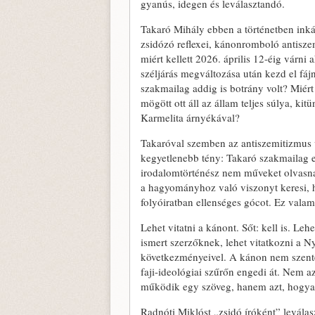
gyanús, idegen és leválasztandó.
Takaró Mihály ebben a történetben inká
zsidózó reflexei, kánonromboló antiszem
miért kellett 2026. április 12-éig várn
széljárás megváltozása után kezd el fá
szakmailag addig is botrány volt? Miér
mögött ott áll az állam teljes súlya, kit
Karmelita árnyékával?
Takaróval szemben az antiszemitizmus v
kegyetlenebb tény: Takaró szakmailag e
irodalomtörténész nem műveket olvasna
a hagyományhoz való viszonyt keresi, ha
folyóiratban ellenséges gócot. Ez valami
Lehet vitatni a kánont. Sőt: kell is. Le
ismert szerzőknek, lehet vitatkozni a N
következményeivel. A kánon nem szenté
faji-ideológiai szűrőn engedi át. Nem a
működik egy szöveg, hanem azt, hogyan
Radnóti Miklóst „zsidó íróként” levála