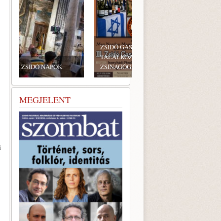
ZSIDÓ GASZTRONÓMIAI
TALÁLKOZÓ A BONYHÁDI
ZSINAGÓGÁBAN
MEGJELENT
i