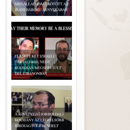
MEGÁLLAPODÁST KÖTÖTT AZ
IRÁNI HÁBORÚ ÁRNYÉKÁBAN
ELESETT KÉT IZRAELI
TARTALÉKOS, NÉGY
SÚLYOSAN MEGSEBESÜLT
DÉL-LIBANONBAN
A KÖVETKEZŐ JOBBOLDALI
KORMÁNY AZ LEGFELSŐBB
BÍRÓSÁG FÖLÉ RENDELT