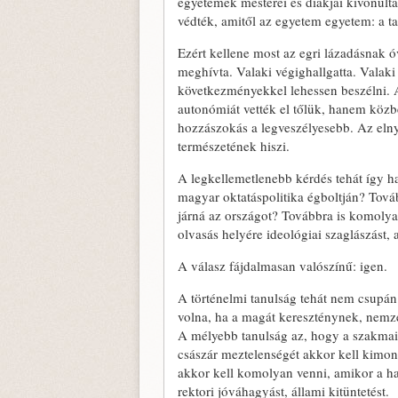
egyetemek mesterei és diákjai kivonult
védték, amitől az egyetem egyetem: a tan
Ezért kellene most az egri lázadásnak ó
meghívta. Valaki végighallgatta. Valaki 
következményekkel lehessen beszélni. 
autonómiát vették el tőlük, hanem közb
hozzászokás a legveszélyesebb. Az elny
természetének hiszi.
A legkellemetlenebb kérdés tehát így ha
magyar oktatáspolitika égboltján? Továb
járná az országot? Továbbra is komolyan
olvasás helyére ideológiai szaglászást, 
A válasz fájdalmasan valószínű: igen.
A történelmi tanulság tehát nem csupán
volna, ha a magát kereszténynek, nemz
A mélyebb tanulság az, hogy a szakmai 
császár meztelenségét akkor kell kimo
akkor kell komolyan venni, amikor a h
rektori jóváhagyást, állami kitüntetést.