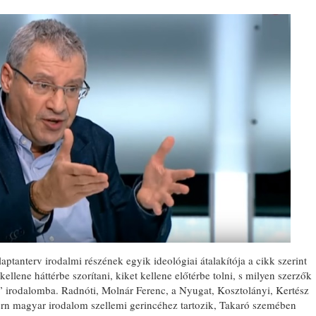
ptanterv irodalmi részének egyik ideológiai átalakítója a cikk szerint
t kellene háttérbe szorítani, kiket kellene előtérbe tolni, s milyen szerzők
i” irodalomba. Radnóti, Molnár Ferenc, a Nyugat, Kosztolányi, Kertész
ern magyar irodalom szellemi gerincéhez tartozik, Takaró szemében