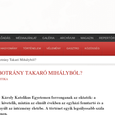
LŐADÁS
MÉDIAAJÁNLAT
GALÉRIA
ARCHÍVUM
MAGAZIN
REPERTÓR
HAGYOMÁNY
TÖRTÉNELEM
VÉLEMÉNY
GASZTRO
KÖZÖSSÉG
botrány Takaró Mihályból?
 BOTRÁNY TAKARÓ MIHÁLYBÓL?
ITIKA
zy Károly Katolikus Egyetemen forronganak az oktatók: a
követelik, miután az elmúlt években az egyházi fenntartó és a
nyúlt az intézmény életébe. A történet egyik legsúlyosabb szála
emen.