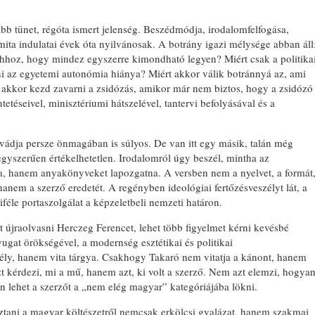
bb tünet, régóta ismert jelenség. Beszédmódja, irodalomfelfogása,
ita indulatai évek óta nyilvánosak. A botrány igazi mélysége abban áll
i ahhoz, hogy mindez egyszerre kimondható legyen? Miért csak a politika
jni az egyetemi autonómia hiánya? Miért akkor válik botránnyá az, ami
t akkor kezd zavarni a zsidózás, amikor már nem biztos, hogy a zsidózó
üntetéseivel, minisztériumi hátszelével, tantervi befolyásával és a
ádja persze önmagában is súlyos. De van itt egy másik, talán még
gyszerűen értékelhetetlen. Irodalomról úgy beszél, mintha az
, hanem anyakönyveket lapozgatna. A versben nem a nyelvet, a formát
nem a szerző eredetét. A regényben ideológiai fertőzésveszélyt lát, a
féle portaszolgálat a képzeletbeli nemzeti határon.
het újraolvasni Herczeg Ferencet, lehet több figyelmet kérni kevésbé
yugat örökségével, a modernség esztétikai és politikai
ly, hanem vita tárgya. Csakhogy Takaró nem vitatja a kánont, hanem
zt kérdezi, mi a mű, hanem azt, ki volt a szerző. Nem azt elemzi, hogya
 lehet a szerzőt a „nem elég magyar” kategóriájába lökni.
sztani a magyar költészetről nemcsak erkölcsi gyalázat, hanem szakmai