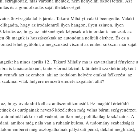
ak, sztrájkoltak, más városba mentek, nem kényelmi okból tették. Azt
ítás és a gondolkodás saját illetékességét.
vatos önvizsgálattal is járnia. Takaró Mihályt valaki beengedte. Valaki
elfogadta, hogy az irodalomról ilyen hangon, ilyen szinten, ilyen
A kérdés az, hogy az intézmények képesek-e kimondani: nemcsak az
en ők maguk is hozzászoktak az autonómia nélküli élethez. És ez a
omást lehet gyűlölni, a megszokást viszont az ember sokszor már saját
ngzik: ha nincs április 12., Takaró Mihály ma is zavartalanul fénylene 
bra is tanácsadóként, tantervformálóként, kitüntetett szaktekintélyként
 vennék azt az embert, aki az irodalom helyére etnikai ítélkezést, az
a szakmai viták helyére nemzeti eredetvizsgálatot állít?
 az, hogy óvakodni kell az antiszemitizmustól. Ez magától értetődő
etinek és európainak nevező közéletben még volna bármi szégyenérzet.
autonómiát akkor kell védeni, amikor még politikailag kockázatos. A
ndani, amikor még nála van a ruhatár kulcsa. A tudomány szabadságát
atalom emberei még osztogathatnak pályázati pénzt, dékáni megbízást,