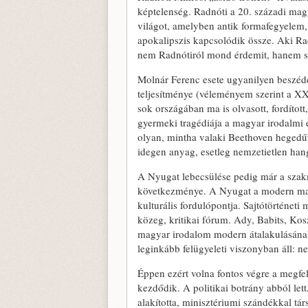
képtelenség. Radnóti a 20. századi magy
világot, amelyben antik formafegyelem, 
apokalipszis kapcsolódik össze. Aki Ra
nem Radnótiról mond érdemit, hanem saj
Molnár Ferenc esete ugyanilyen beszéde
teljesítménye (véleményem szerint a X
sok országában ma is olvasott, fordítot
gyermeki tragédiája a magyar irodalmi
olyan, mintha valaki Beethoven hegedűve
idegen anyag, esetleg nemzetietlen han
A Nyugat lebecsülése pedig már a sza
következménye. A Nyugat a modern magy
kulturális fordulópontja. Sajtótörténeti 
közeg, kritikai fórum. Ady, Babits, Kos
magyar irodalom modern átalakulásána
leginkább felügyeleti viszonyban áll: n
Éppen ezért volna fontos végre a megf
kezdődik. A politikai botrány abból lett
alakította, minisztériumi szándékkal tár