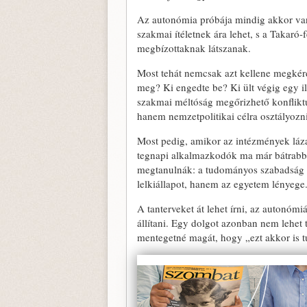
Az autonómia próbája mindig akkor van
szakmai ítéletnek ára lehet, s a Takar
megbízottaknak látszanak.
Most tehát nemcsak azt kellene megkérde
meg? Ki engedte be? Ki ült végig egy il
szakmai méltóság megőrizhető konfliktu
hanem nemzetpolitikai célra osztályozni?
Most pedig, amikor az intézmények láz
tegnapi alkalmazkodók ma már bátrabb 
megtanulnák: a tudományos szabadság n
lelkiállapot, hanem az egyetem lényege
A tanterveket át lehet írni, az autonómiá
állítani. Egy dolgot azonban nem lehet
mentegetné magát, hogy „ezt akkor is t