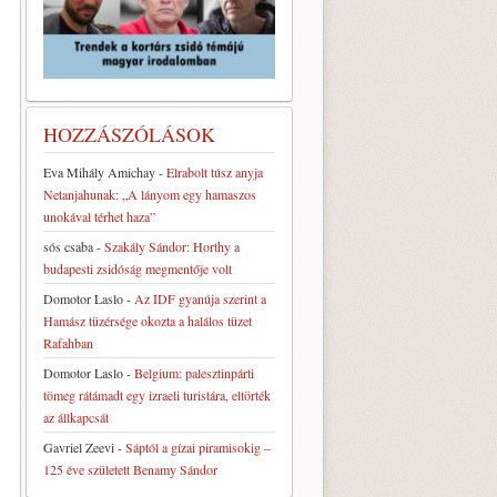
HOZZÁSZÓLÁSOK
Eva Mihály Amichay
-
Elrabolt túsz anyja
Netanjahunak: „A lányom egy hamaszos
unokával térhet haza”
sós csaba
-
Szakály Sándor: Horthy a
budapesti zsidóság megmentője volt
Domotor Laslo
-
Az IDF gyanúja szerint a
Hamász tüzérsége okozta a halálos tüzet
Rafahban
Domotor Laslo
-
Belgium: palesztinpárti
tömeg rátámadt egy izraeli turistára, eltörték
az állkapcsát
Gavriel Zeevi
-
Sáptól a gízai piramisokig –
125 éve született Benamy Sándor