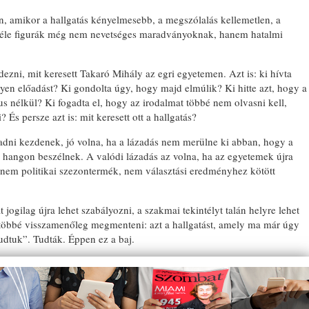
, amikor a hallgatás kényelmesebb, a megszólalás kellemetlen, a
ó-féle figurák még nem nevetséges maradványoknak, hanem hatalmi
zni, mit keresett Takaró Mihály az egri egyetemen. Azt is: ki hívta
yen előadást? Ki gondolta úgy, hogy majd elmúlik? Ki hitte azt, hogy a
s nélkül? Ki fogadta el, hogy az irodalmat többé nem olvasni kell,
 És persze azt is: mit keresett ott a hallgatás?
adni kezdenek, jó volna, ha a lázadás nem merülne ki abban, hogy a
hangon beszélnek. A valódi lázadás az volna, ha az egyetemek újra
em politikai szezontermék, nem választási eredményhez kötött
.
t jogilag újra lehet szabályozni, a szakmai tekintélyt talán helyre lehet
 többé visszamenőleg megmenteni: azt a hallgatást, amely ma már úgy
udtuk”. Tudták. Éppen ez a baj.