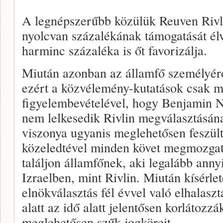
A legnépszerűbb közülük Reuven Rivli
nyolcvan százalékának támogatását élve
harminc százaléka is őt favorizálja.
Miután azonban az államfő személyérő
ezért a közvélemény-kutatások csak 
figyelembevételével, hogy Benjamin N
nem lelkesedik Rivlin megválasztásána
viszonya ugyanis meglehetősen feszül
közeledtével minden követ megmozgato
találjon államfőnek, aki legalább anny
Izraelben, mint Rivlin. Miután kísérlet
elnökválasztás fél évvel való elhalaszt
alatt az idő alatt jelentősen korlátozz
meglehetősen szűk jogköreit.