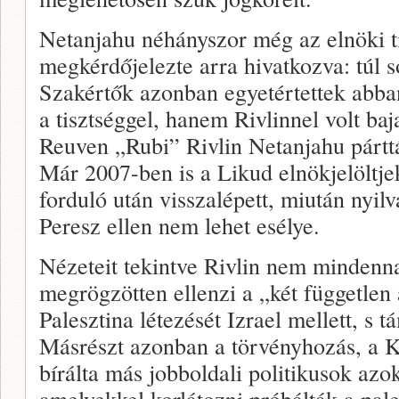
Netanjahu néhányszor még az elnöki tis
megkérdőjelezte arra hivatkozva: túl s
Szakértők azonban egyetértettek abba
a tisztséggel, hanem Rivlinnel volt ba
Reuven „Rubi” Rivlin Netanjahu párttá
Már 2007-ben is a Likud elnökjelöltje
forduló után visszalépett, miután nyil
Peresz ellen nem lehet esélye.
Nézeteit tekintve Rivlin nem mindenna
megrögzötten ellenzi a „két független 
Palesztina létezését Izrael mellett, s t
Másrészt azonban a törvényhozás, a K
bírálta más jobboldali politikusok azo
amelyekkel korlátozni próbálták a pale