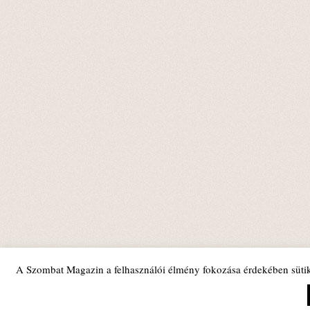
A Szombat Magazin a felhasználói élmény fokozása érdekében sütik