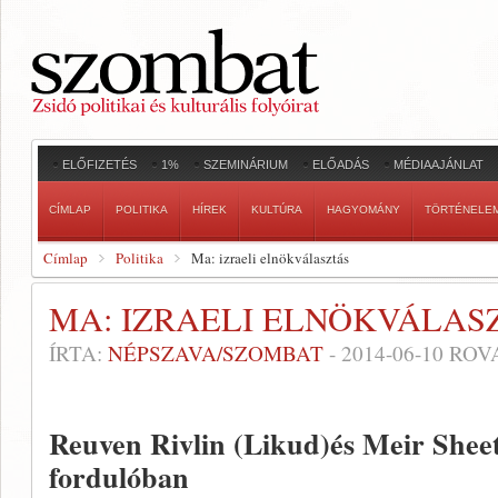
ELŐFIZETÉS
1%
SZEMINÁRIUM
ELŐADÁS
MÉDIAAJÁNLAT
CÍMLAP
POLITIKA
HÍREK
KULTÚRA
HAGYOMÁNY
TÖRTÉNELE
Címlap
Politika
Ma: izraeli elnökválasztás
MA: IZRAELI ELNÖKVÁLAS
ÍRTA:
NÉPSZAVA/SZOMBAT
-
2014-06-10
ROV
Reuven Rivlin (Likud)és Meir Shee
fordulóban