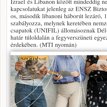
Izrael és Libanon között mindeddig ne
kapcsolatukat jelenleg az ENSZ Bizto
os, második libanoni háborút lezáró, 
szabályozza, melynek keretében nemze
csapatok (UNIFIL) állomásoznak Dél-
határ túloldalán a fegyverszüneti egy
érdekében. (MTI nyomán)