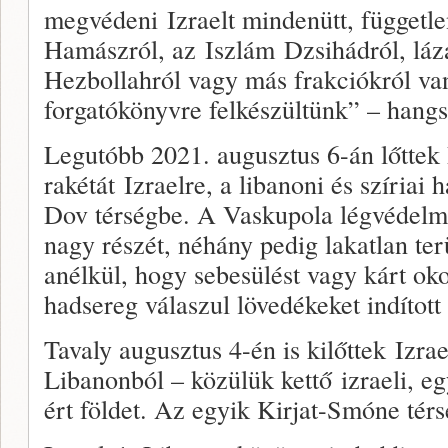
megvédeni Izraelt mindenütt, független
Hamászról, az Iszlám Dzsihádról, láz
Hezbollahról vagy más frakciókról va
forgatókönyvre felkészültünk” – hangs
Legutóbb 2021. augusztus 6-án lőttek
rakétát Izraelre, a libanoni és szíriai
Dov térségbe. A Vaskupola légvédelmi
nagy részét, néhány pedig lakatlan ter
anélkül, hogy sebesülést vagy kárt oko
hadsereg válaszul lövedékeket indított 
Tavaly augusztus 4-én is kilőttek Izra
Libanonból – közülük kettő izraeli, eg
ért földet. Az egyik Kirjat-Smóne térs