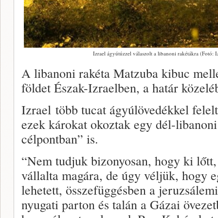
Izrael ágyútúzzel válaszolt a libanoni rakétákra (Fotó: 
A libanoni rakéta Matzuba kibuc mellet
földet Észak-Izraelben, a határ közelé
Izrael több tucat ágyúlövedékkel felelt
ezek károkat okoztak egy dél-libanoni 
célpontban” is.
“Nem tudjuk bizonyosan, hogy ki lőtt,
vállalta magára, de úgy véljük, hogy e
lehetett, összefüggésben a jeruzsále
nyugati parton és talán a Gázai övezet