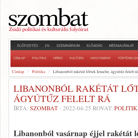
ELŐFIZETÉS
1%
SZEMINÁRIUM
ELŐADÁS
MÉDIAAJÁNLAT
CÍMLAP
POLITIKA
HÍREK
KULTÚRA
HAGYOMÁNY
TÖRTÉNELE
Címlap
Politika
Libanonból rakétát lőttek Izraelre, ágyútűz felelt rá
LIBANONBÓL RAKÉTÁT LŐT
ÁGYÚTŰZ FELELT RÁ
ÍRTA:
SZOMBAT
-
2022-04-25
ROVAT:
POLITI
Libanonból vasárnap éjjel rakétát lő