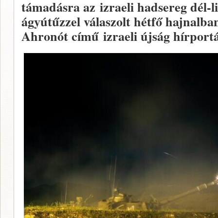
támadásra az izraeli hadsereg dél-l
ágyútűzzel válaszolt hétfő hajnalban
Ahronót című izraeli újság hírportál