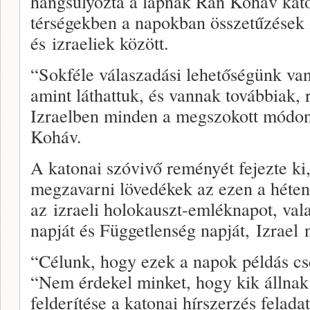
hangsúlyozta a lapnak Ran Koháv kato
térségekben a napokban összetűzések z
és izraeliek között.
“Sokféle válaszadási lehetőségünk van
amint láthattuk, és vannak továbbiak, 
Izraelben minden a megszokott módon 
Koháv.
A katonai szóvivő reményét fejezte ki
megzavarni lövedékek az ezen a héten
az izraeli holokauszt-emléknapot, val
napját és Függetlenség napját, Izrael 
“Célunk, hogy ezek a napok példás cs
“Nem érdekel minket, hogy kik állnak
felderítése a katonai hírszerzés felad