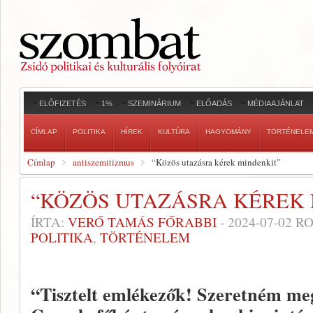
ELŐFIZETÉS
1%
SZEMINÁRIUM
ELŐADÁS
MÉDIAAJÁNLAT
CÍMLAP
POLITIKA
HÍREK
KULTÚRA
HAGYOMÁNY
TÖRTÉNELE
Címlap
antiszemitizmus
“Közös utazásra kérek mindenkit”
“KÖZÖS UTAZÁSRA KÉREK 
ÍRTA:
VERŐ TAMÁS FŐRABBI
-
2024-07-02
RO
POLITIKA
,
TÖRTÉNELEM
“Tisztelt emlékezők! Szeretném me