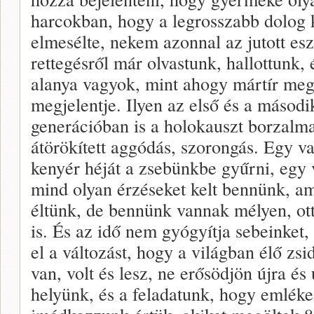
harcokban, hogy a legrosszabb dolog 
elmesélte, nekem azonnal az jutott es
rettegésről már olvastunk, hallottunk, 
alanya vagyok, mint ahogy mártír me
megjelentje. Ilyen az első és a másodi
generációban is a holokauszt borzalm
átörökített aggódás, szorongás. Egy va
kenyér héját a zsebünkbe gyűrni, egy 
mind olyan érzéseket kelt bennünk, am
éltünk, de bennünk vannak mélyen, ot
is. És az idő nem gyógyítja sebeinket,
el a változást, hogy a világban élő zsi
van, volt és lesz, ne erősödjön újra és 
helyünk, és a feladatunk, hogy emlék