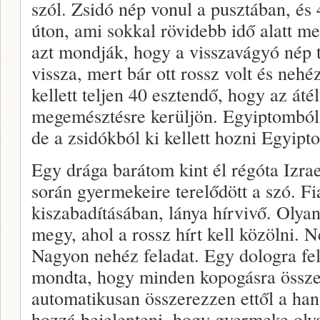
szól. Zsidó nép vonul a pusztában, és
úton, ami sokkal rövidebb idő alatt m
azt mondják, hogy a visszavágyó nép 
vissza, mert bár ott rossz volt és nehéz
kellett teljen 40 esztendő, hogy az átél
megemésztésre kerüljön. Egyiptomból k
de a zsidókból ki kellett hozni Egyipto
Egy drága barátom kint él régóta Izra
során gyermekeire terelődött a szó. Fi
kiszabadításában, lánya hírvivő. Olya
megy, ahol a rossz hírt kell közölni. 
Nagyon nehéz feladat. Egy dologra fe
mondta, hogy minden kopogásra összer
automatikusan összerezzen ettől a han
hozzá bejelenteni, hogy gyermeke olya