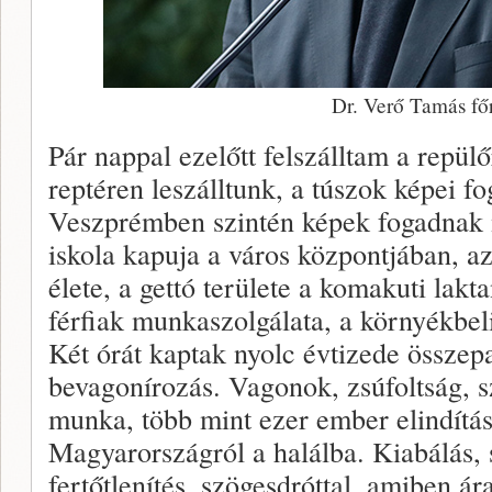
Dr. Verő Tamás fő
Pár nappal ezelőtt felszálltam a repül
reptéren leszálltunk, a túszok képei fo
Veszprémben szintén képek fogadnak 
iskola kapuja a város központjában, a
élete, a gettó területe a komakuti lakt
férfiak munkaszolgálata, a környékbel
Két órát kaptak nyolc évtizede összep
bevagonírozás. Vagonok, zsúfoltság, s
munka, több mint ezer ember elindítá
Magyarországról a halálba. Kiabálás, s
fertőtlenítés, szögesdróttal, amiben ár