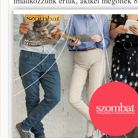
imádkozzunk értük, akiket megöltek 80