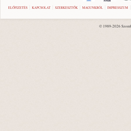
ELŐFIZETÉS
KAPCSOLAT
SZERKESZTŐK
MAGUNKRÓL
IMPRESSZUM
© 1989-2026 Szombat