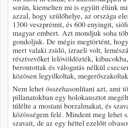
során, kiemelten mi is együtt élünk m
azzal, hogy szülőhelye, az országa elen
1300 veszprémit, és 600 enyingit, siófo
magyar embert. Azt mondjuk soha töb
gondoljuk. De mégis megtörtént, hogy
mert valaki zsidó, izraeli volt, lemés
résztvevőket lelövöldözték, kibucokba,
berontottak és válogatás nélkül csecse
közösen legyilkoltak, megerőszakolta
Nem lehet összehasonlítani azt, ami tö
pillanatokban egy holokausztot megélt
túlélte a mostani borzalmakat, és szav
közösségem felé. Mindent meg lehet 
szavait, de az egy héttel ezelőtt olvaso