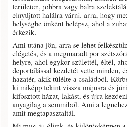
területen, jobbra vagy balra szelektálá
elnyújtott halálra várni, arra, hogy m
helységbe önként belépsz, ahol a zuha
érkezik.
Ami utána jön, arra se lehet felkészü
elégetés, és a megmaradt por szétszórá
helyre, ahol egykor születtél, éltél, aho
deportálással kezdetét vette minden, és
hazatér, akik túlélte a családból. Körb
ki miképp tekint vissza májusra és jún
kifosztott házat, lakást, és újra kezde
anyagilag a semmiból. Ami a legnehezeb
amit megtapasztaltál.
Mi most itt élünk, és különösképpen 