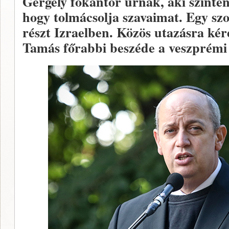
Gergely főkántor úrnak, aki szintén
hogy tolmácsolja szavaimat. Egy szo
részt Izraelben. Közös utazásra ké
Tamás főrabbi beszéde a veszprémi