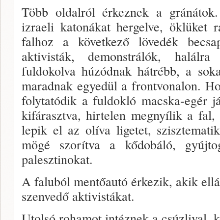
Több oldalról érkeznek a gránátok.
izraeli katonákat hergelve, öklüket
falhoz a következő lövedék becsa
aktivisták, demonstrálók, halálr
fuldokolva húzódnak hátrébb, a sokat
maradnak egyedül a frontvonalon. Hos
folytatódik a fuldokló macska-egér j
kifárasztva, hirtelen megnyílik a fal,
lepik el az olíva ligetet, szisztemat
mögé szorítva a kődobáló, gyújtog
palesztinokat.
A faluból mentőautó érkezik, akik ellá
szenvedő aktivistákat.
Utolsó rohamot intéznek a csúzlival, k