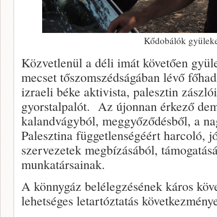
Kődobálók gyülek
Közvetlenül a déli imát követően gyül
mecset tőszomszédságában lévő főhadi
izraeli béke aktivista, palesztin zászló
gyorstalpalót. Az újonnan érkező dem
kalandvágyból, meggyőződésből, a n
Palesztina függetlenségéért harcoló, j
szervezetek megbízásából, támogatásáva
munkatársainak.
A könnygáz belélegzésének káros köve
lehetséges letartóztatás következmény