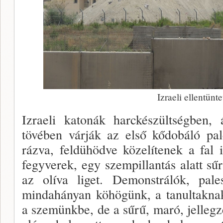
Izraeli ellentünt
Izraeli katonák harckészültségben, 
tövében várják az első kődobáló pal
rázva, feldühödve közelítenek a fal
fegyverek, egy szempillantás alatt sű
az olíva liget. Demonstrálók, pale
mindahányan köhögünk, a tanultakna
a szemünkbe, de a sűrű, maró, jellegz