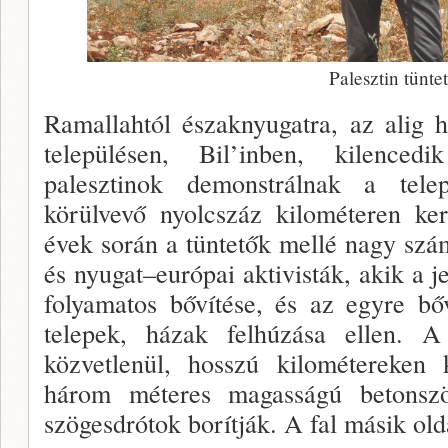
Palesztin tünte
Ramallahtól északnyugatra, az alig 
településen, Bil’inben, kilence
palesztinok demonstrálnak a telepü
körülvevő nyolcszáz kilométeren ker
évek során a tüntetők mellé nagy szá
és nyugat–európai aktivisták, akik a je
folyamatos bővítése, és az egyre bő
telepek, házak felhúzása ellen. A 
közvetlenül, hosszú kilométereken 
három méteres magasságú betonszö
szögesdrótok borítják. A fal másik old