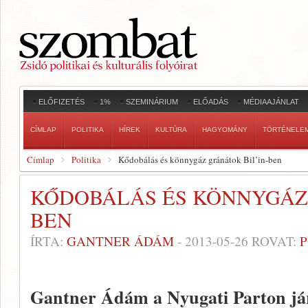
ELŐFIZETÉS
1%
SZEMINÁRIUM
ELŐADÁS
MÉDIAAJÁNLAT
CÍMLAP
POLITIKA
HÍREK
KULTÚRA
HAGYOMÁNY
TÖRTÉNELE
Címlap
Politika
Kődobálás és könnygáz gránátok Bil’in-ben
KŐDOBÁLÁS ÉS KÖNNYGÁZ 
BEN
ÍRTA:
GANTNER ÁDÁM
-
2013-05-26
ROVAT:
P
Gantner Ádám a Nyugati Parton jár,