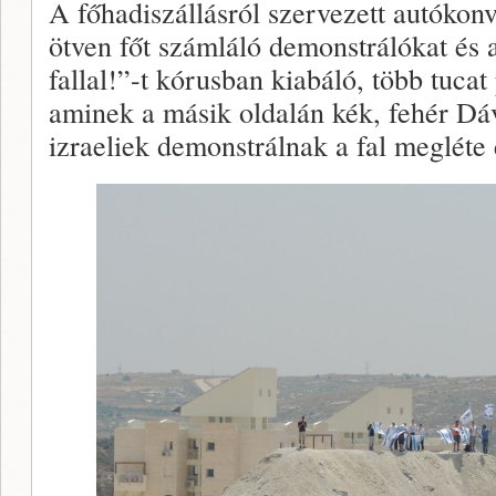
A főhadiszállásról szervezett autókonv
ötven főt számláló demonstrálókat és a
fallal!”-t kórusban kiabáló, több tucat 
aminek a másik oldalán kék, fehér Dáv
izraeliek demonstrálnak a fal megléte 