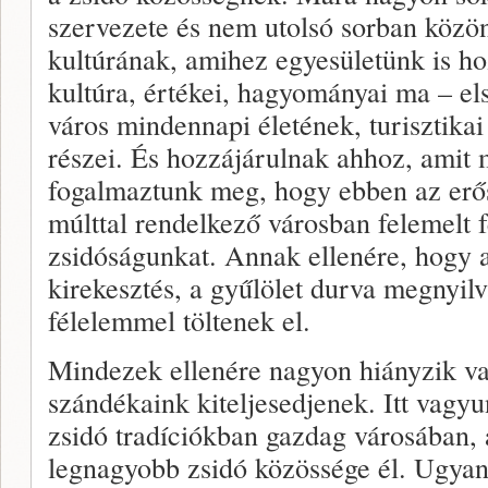
szervezete és nem utolsó sorban közö
kultúrának, amihez egyesületünk is ho
kultúra, értékei, hagyományai ma – e
város mindennapi életének, turisztik
részei. És hozzájárulnak ahhoz, amit 
fogalmaztunk meg, hogy ebben az erő
múlttal rendelkező városban felemelt fe
zsidóságunkat. Annak ellenére, hogy a
kirekesztés, a gyűlölet durva megnyil
félelemmel töltenek el.
Mindezek ellenére nagyon hiányzik v
szándékaink kiteljesedjenek. Itt vagy
zsidó tradíciókban gazdag városában,
legnagyobb zsidó közössége él. Ugyan