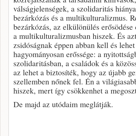
válságjelenségek, a szolidaritás hiány
bezárkózás és a multikulturalizmus. 
bezárkózás, az elkülönülés erősödése 
a multikulturalizmusban hiszek. És a
zsidóságnak éppen abban kell és lehet
hagyományosan erőssége: a nyitottságb
szolidaritásban, a családok és a közös
az lehet a biztosíték, hogy az újabb 
szellemben nőnek fel. Én a világiasa
hiszek, mert így csökkenhet a megoszt
De majd az utódaim meglátják.