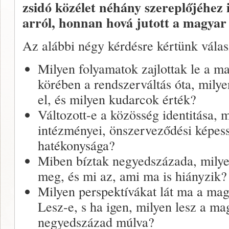
zsidó közélet néhány szereplőjéhez i
arról, honnan hová jutott a magyar 
Az alábbi négy kérdésre kértünk válas
Milyen folyamatok zajlottak le a m
körében a rendszerváltás óta, mily
el, és milyen kudarcok érték?
Változott-e a közösség identitása, m
intézményei, önszerveződési képes
hatékonysága?
Miben bíztak negyedszázada, milyen
meg, és mi az, ami ma is hiányzik?
Milyen perspektívákat lát ma a mag
Lesz-e, s ha igen, milyen lesz a m
negyedszázad múlva?