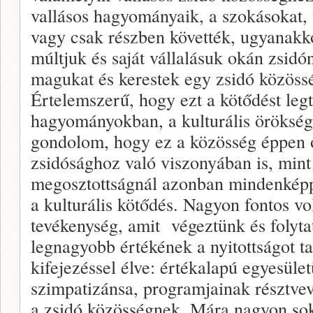
vallásos hagyományaik, a szokásokat, 
vagy csak részben követték, ugyanakk
múltjuk és saját vállalásuk okán zsidó
magukat és kerestek egy zsidó közössé
Értelemszerű, hogy ezt a kötődést legt
hagyományokban, a kulturális örökségb
gondolom, hogy ez a közösség éppen 
zsidósághoz való viszonyában is, min
megosztottságnál azonban mindenképp
a kulturális kötődés. Nagyon fontos v
tevékenység, amit végeztünk és folytat
legnagyobb értékének a nyitottságot ta
kifejezéssel élve: értékalapú egyesüle
szimpatizánsa, programjainak résztvev
a zsidó közösségnek. Mára nagyon sok