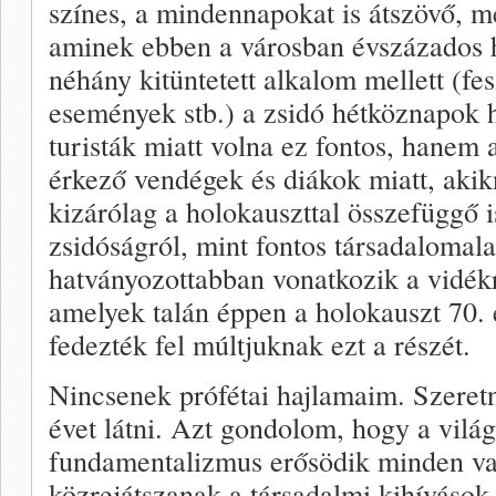
színes, a mindennapokat is átszövő, m
aminek ebben a városban évszázados
néhány kitüntetett alkalom mellett (fes
események stb.) a zsidó hétköznapok
turisták miatt volna ez fontos, hanem 
érkező vendégek és diákok miatt, akik
kizárólag a holokauszttal összefüggő 
zsidóságról, mint fontos társadalomal
hatványozottabban vonatkozik a vidékr
amelyek talán éppen a holokauszt 70.
fedezték fel múltjuknak ezt a részét.
Nincsenek prófétai hajlamaim. Szeret
évet látni. Azt gondolom, hogy a világ
fundamentalizmus erősödik minden va
közrejátszanak a társadalmi kihívások