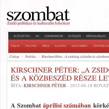
ELŐFIZETÉS
1%
SZEMINÁRIUM
ELŐADÁS
MÉDIAAJÁNLAT
CÍMLAP
POLITIKA
HÍREK
KULTÚRA
HAGYOMÁNY
TÖRTÉNELE
Címlap
Politika
Kirschner Péter: „A zsidóság a közélet és a közbesz
KIRSCHNER PÉTER: „A ZSI
ÉS A KÖZBESZÉD RÉSZE LE
ÍRTA:
KIRSCHNER PÉTER
-
2015-04-18
ROVAT
A Szombat
áprilisi számában
körké