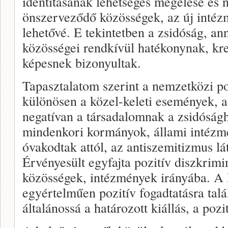
identitásának lehetséges megélése és n
önszerveződő közösségek, az új intéz
lehetővé. E tekintetben a zsidóság, a
közösségei rendkívül hatékonynak, kr
képesnek bizonyultak.
Tapasztalatom szerint a nemzetközi pol
különösen a közel-keleti események, a
negatívan a társadalomnak a zsidóság
mindenkori kormányok, állami intézm
óvakodtak attól, az antiszemitizmus lá
Érvényesült egyfajta pozitív diszkrimi
közösségek, intézmények irányába. A 
egyértelműen pozitív fogadtatásra tal
általánossá a határozott kiállás, a poz