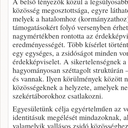
A belső tényezők közül a legsúlyosabba
közösség megosztottsága, egyre láthat
melyek a hatalomhoz (kormányzathoz)
támogatásokért folyó versenyben érhet
nagymértékben rontotta az érdekképvi
eredményességét. Több kísérlet történ
egy egységes, a zsidóságot minden von
érdekképviselet. A sikertelenségnek a
hagyományosan széttagolt struktúrán – 
és vannak. Ilyen körülmények között 
közösségeknek a helyzete, amelyek n
szekértáborokhoz csatlakozni.
Egyesületünk célja egyértelműen az vo
identitásuk megélését mindazoknak, a
valamelyik vallásos zsidó közösséghe