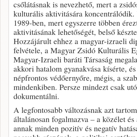
csőlátásnak is nevezhető, mert a zsidó
kulturális aktivitására koncentrálódik.
1989-ben, mert egyszerre többen érez
aktivitásának lehetőségét, belső készte
Hozzájárult ehhez a magyar-izraeli d
felvétele, a Magyar Zsidó Kulturális E
Magyar-Izraeli baráti Társaság megala
akkori hatalom gyanakvása kísérte, és
népfrontos védőernyőre, mégis, a szaba
mindenkiben. Persze mindezt csak utól
dokumentálni.
A legfontosabb változásnak azt tarto
általánosan fogalmazva – a közélet és 
annak minden pozitív és negatív hatás