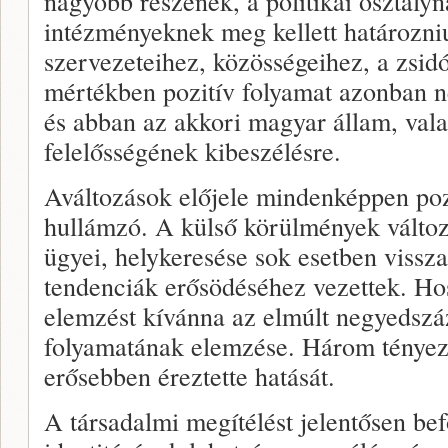
nagyobb részének, a politikai osztályn
intézményeknek meg kellett határozni
szervezeteihez, közösségeihez, a zsi
mértékben pozitív folyamat azonban ne
és abban az akkori magyar állam, val
felelősségének kibeszélésre.
Aváltozások előjele mindenképpen poz
hullámzó. A külső körülmények változá
ügyei, helykeresése sok esetben vissz
tendenciák erősödéséhez vezettek. Ho
elemzést kívánna az elmúlt negyedsz
folyamatának elemzése. Három ténye
erősebben éreztette hatását.
A társadalmi megítélést jelentősen bef