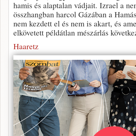
hamis és alaptalan vádjait. Izrael a n
összhangban harcol Gázában a Hamász
nem kezdett el és nem is akart, és ame
elkövetett példátlan mészárlás követk
Haaretz