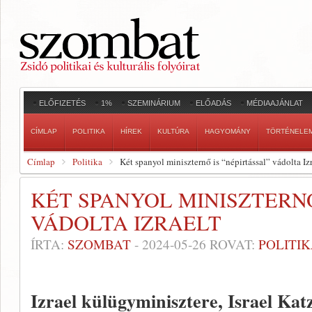
ELŐFIZETÉS
1%
SZEMINÁRIUM
ELŐADÁS
MÉDIAAJÁNLAT
CÍMLAP
POLITIKA
HÍREK
KULTÚRA
HAGYOMÁNY
TÖRTÉNELE
Címlap
Politika
Két spanyol miniszternő is “népirtással” vádolta Izr
KÉT SPANYOL MINISZTERNŐ
VÁDOLTA IZRAELT
ÍRTA:
SZOMBAT
-
2024-05-26
ROVAT:
POLITI
Izrael külügyminisztere, Israel Katz