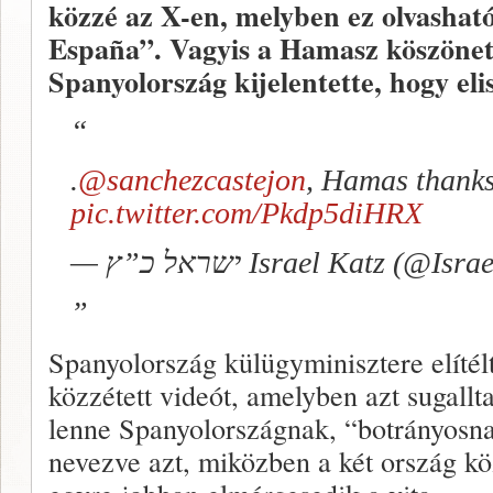
közzé az X-en, melyben ez olvashat
España”. Vagyis a Hamasz köszöne
Spanyolország kijelentette, hogy eli
.
@sanchezcastejon
, Hamas thanks
pic.twitter.com/Pkdp5diHRX
— ישראל כ”ץ Israel Katz (@I
Spanyolország külügyminisztere elítélte
közzétett videót, amelyben azt sugall
lenne Spanyolországnak, “botrányosna
nevezve azt, miközben a két ország kö