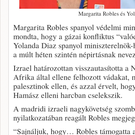
Margarita Robles és Yo
Margarita Robles spanyol védelmi min
mondta, hogy a gázai konfliktus “való
Yolanda Diaz spanyol miniszterelnök-h
a múlt héten szintén népirtásnak nevezt
Izrael határozottan visszautasította 
Afrika által ellene felhozott vádakat, m
palesztinok ellen, és azzal érvelt, ho
Hamász elleni harcban cselekszik.
A madridi izraeli nagykövetség szomb
nyilatkozatában reagált Robles megjeg
“Sajnáljuk, hogy… Robles támogatta 