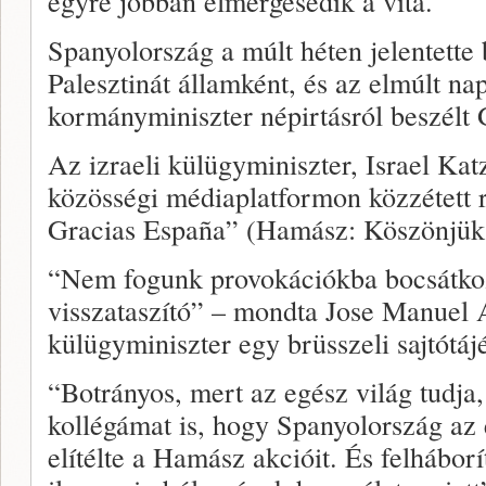
egyre jobban elmérgesedik a vita.
Spanyolország a múlt héten jelentette 
Palesztinát államként, és az elmúlt na
kormányminiszter népirtásról beszélt
Az izraeli külügyminiszter, Israel Kat
közösségi médiaplatformon közzétett 
Gracias España” (Hamász: Köszönjük
“Nem fogunk provokációkba bocsátkoz
visszataszító” – mondta Jose Manuel 
külügyminiszter egy brüsszeli sajtótáj
“Botrányos, mert az egész világ tudja, 
kollégámat is, hogy Spanyolország az e
elítélte a Hamász akcióit. És felháborí