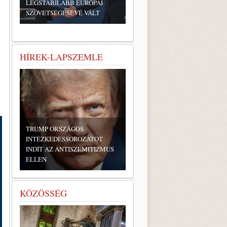
LEGSTABILABB EURÓPAI
SZÖVETSÉGESÉVÉ VÁLT
HÍREK-LAPSZEMLE
TRUMP ORSZÁGOS
INTÉZKEDÉSSOROZATOT
INDÍT AZ ANTISZEMITIZMUS
ELLEN
KÖZÖSSÉG