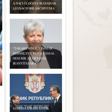
A NÁCI ÜLDÖZÉS IRATAINAK
LEGNAGYOBB ARCHÍVUMA
“TAKARÓ MIHÁLY IMMÁR
SEMMILYEN BEFOLYÁSSAL
NEM BÍR AZ OKTATÁS
IRÁNYÍTÁSÁRA”
SZERBIA IZRAEL EGYIK