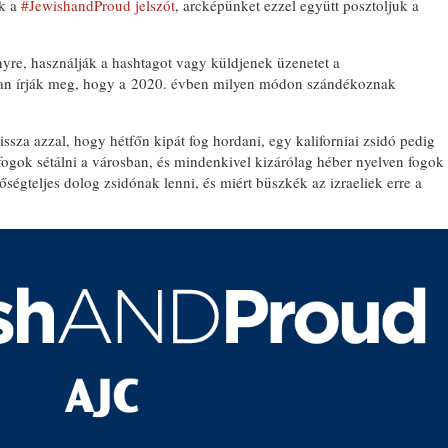
ük a
#JewishandProud jelszót
, arcképünket ezzel együtt posztoljuk a
yre, használják a hashtagot vagy küldjenek üzenetet a
an írják meg, hogy a 2020. évben milyen módon szándékoznak
issza azzal, hogy hétfőn kipát fog hordani, egy kaliforniai zsidó pedig
fogok sétálni a városban, és mindenkivel kizárólag héber nyelven fogok
őségteljes dolog zsidónak lenni, és miért büszkék az izraeliek erre a