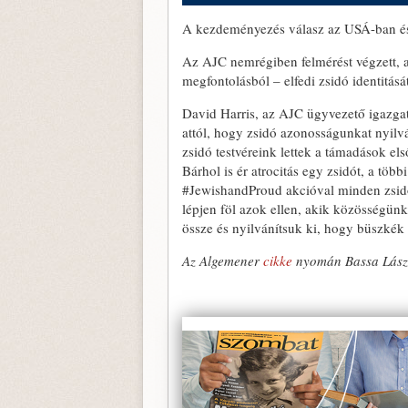
A kezdeményezés válasz az USÁ-ban és
Az AJC nemrégiben felmérést végzett, 
megfontolásból – elfedi zsidó identitását
David Harris, az AJC ügyvezető igazgat
attól, hogy zsidó azonosságunkat nyilv
zsidó testvéreink lettek a támadások el
Bárhol is ér atrocitás egy zsidót, a több
#JewishandProud akcióval minden zsidót
lépjen föl azok ellen, akik közösségünk
össze és nyilvánítsuk ki, hogy büszké
Az Algemener
cikke
nyomán Bassa Lász