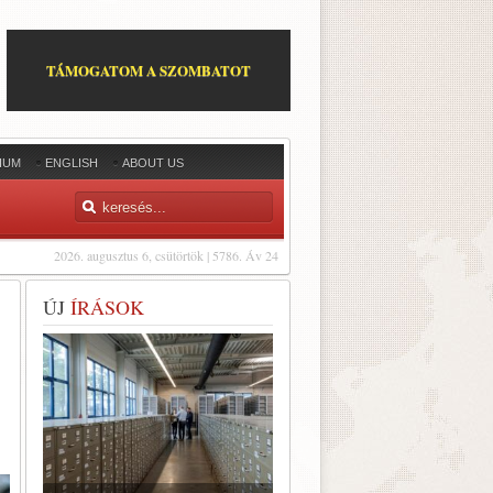
TÁMOGATOM A SZOMBATOT
IUM
ENGLISH
ABOUT US
2026. augusztus 6, csütörtök | 5786. Áv 24
ÚJ
ÍRÁSOK