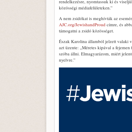
rendelkezésre, nyomtassuk ki és viselj
közösségi médiafelületeken.”
A nem zsidókat is meghívták az esemén
AJC.org/JewishandProud
címre, és abb
támogatni a zsidó közösséget.
Észak Karolina államból jelzett valaki v
azt üzente: „Méretes kipával a fejemen 
szóba állni. Elmagyarázom, miért jelent
nyelvre.”