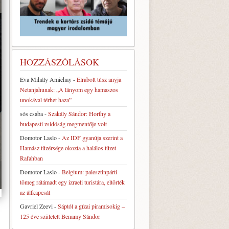
HOZZÁSZÓLÁSOK
Eva Mihály Amichay
-
Elrabolt túsz anyja
Netanjahunak: „A lányom egy hamaszos
unokával térhet haza”
sós csaba
-
Szakály Sándor: Horthy a
budapesti zsidóság megmentője volt
Domotor Laslo
-
Az IDF gyanúja szerint a
Hamász tüzérsége okozta a halálos tüzet
Rafahban
Domotor Laslo
-
Belgium: palesztinpárti
tömeg rátámadt egy izraeli turistára, eltörték
az állkapcsát
Gavriel Zeevi
-
Sáptól a gízai piramisokig –
125 éve született Benamy Sándor