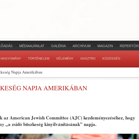
LŐADÁS
MÉDIAAJÁNLAT
GALÉRIA
ARCHÍVUM
MAGAZIN
REPERTÓR
HAGYOMÁNY
TÖRTÉNELEM
VÉLEMÉNY
GASZTRO
KÖZÖSSÉG
szkeség Napja Amerikában
SZKESÉG NAPJA AMERIKÁBAN
dók az American Jewish Committee (AJC) kezdeményezéséhez, hogy
„a zsidó büszkeség kinyilvánításának” napja.
ay