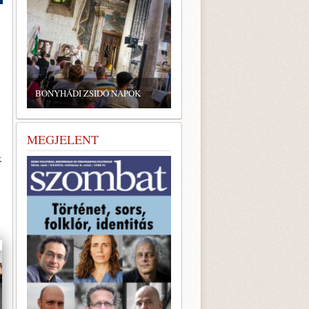
ZSIDÓ GASZTRONÓMIAI
TALÁLKOZÓ A BONYHÁDI
NYHÁDI ZSIDÓ NAPOK
ZSINAGÓGÁBAN
MEGJELENT
k