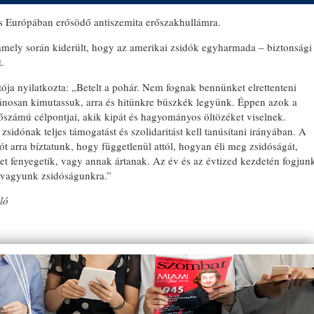
 Európában erősödő antiszemita erőszakhullámra.
amely során kiderült, hogy az amerikai zsidók egyharmada – biztonsági
.
ója nyilatkozta: „Betelt a pohár. Nem fognak bennünket elrettenteni
BO
ánosan kimutassuk, arra és hitünkre büszkék legyünk. Éppen azok a
sőszámú célpontjai, akik kipát és hagyományos öltözéket viselnek.
i zsidónak teljes támogatást és szolidaritást kell tanúsítani irányában. A
 arra bíztatunk, hogy függetlenül attól, hogyan éli meg zsidóságát,
et fenyegetik, vagy annak ártanak. Az év és az évtized kezdetén fogjun
k vagyunk zsidóságunkra.”
ló