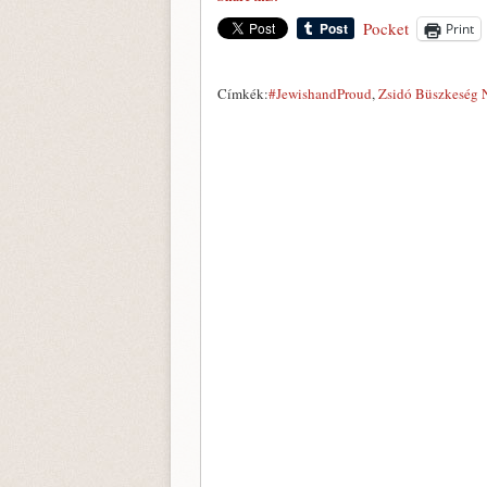
Pocket
Print
Címkék:
#JewishandProud
,
Zsidó Büszkeség 