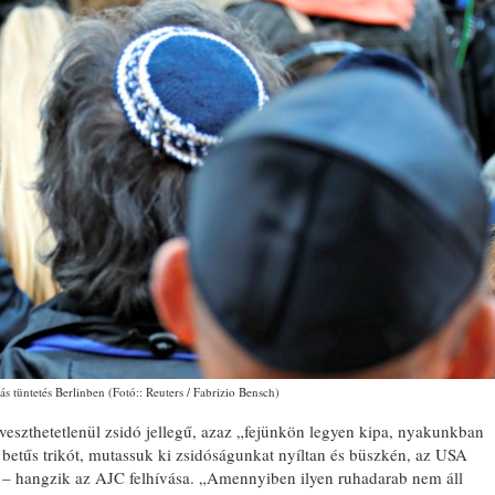
s tüntetés Berlinben (Fotó:: Reuters / Fabrizio Bensch)
veszthetetlenül zsidó jellegű, azaz „fejünkön legyen kipa, nyakunkban
 betűs trikót, mutassuk ki zsidóságunkat nyíltan és büszkén, az USA
” – hangzik az AJC felhívása. „Amennyiben ilyen ruhadarab nem áll