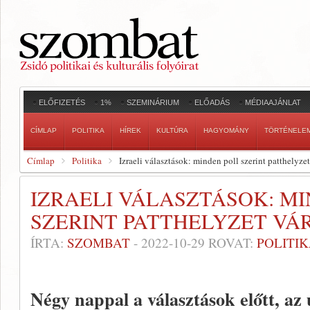
ELŐFIZETÉS
1%
SZEMINÁRIUM
ELŐADÁS
MÉDIAAJÁNLAT
CÍMLAP
POLITIKA
HÍREK
KULTÚRA
HAGYOMÁNY
TÖRTÉNELE
Címlap
Politika
Izraeli választások: minden poll szerint patthelyze
IZRAELI VÁLASZTÁSOK: M
SZERINT PATTHELYZET VÁ
ÍRTA:
SZOMBAT
-
2022-10-29
ROVAT:
POLITI
Négy nappal a választások előtt, az 