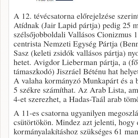
A 12. tévécsatorna előrejelzése szerin
Atídnak (Jair Lapid pártja) pedig 25 
szélsőjobboldali Vallásos Cionizmus 
centrista Nemzeti Egység Pártja (Ben
Sasz (keleti zsidók vallásos pártja) ny
hetet. Avigdor Lieberman pártja, a (fő
támaszkodó) Jiszráel Béténu hat helye
A valaha kormányzó Munkapárt és a b
5 székre számíthat. Az Arab Lista, ame
4-et szerezhet, a Hadas-Taál arab töm
A 11-es csatorna ugyanilyen megoszlá
csütörtökön. Mindez azt jelenti, hogy
kormányalakításhoz szükséges 61 ma