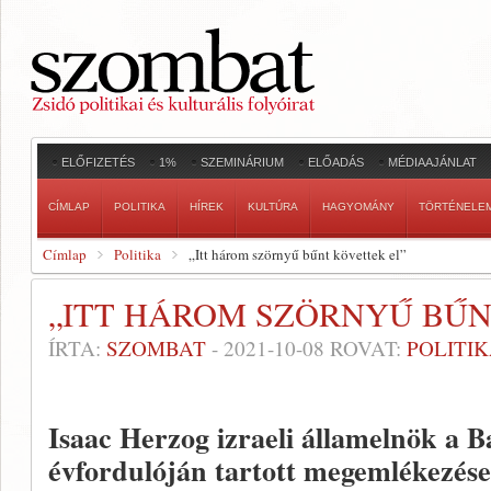
ELŐFIZETÉS
1%
SZEMINÁRIUM
ELŐADÁS
MÉDIAAJÁNLAT
CÍMLAP
POLITIKA
HÍREK
KULTÚRA
HAGYOMÁNY
TÖRTÉNELE
Címlap
Politika
„Itt három szörnyű bűnt követtek el”
„ITT HÁROM SZÖRNYŰ BŰN
ÍRTA:
SZOMBAT
-
2021-10-08
ROVAT:
POLITI
Isaac Herzog izraeli államelnök a Ba
évfordulóján tartott megemlékezése