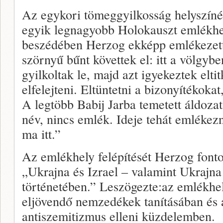
Az egykori tömeggyilkosság helyszínén
egyik legnagyobb Holokauszt emlékhel
beszédében Herzog ekképp emlékezett
szörnyű bűnt követtek el: itt a völgyb
gyilkoltak le, majd azt igyekeztek elti
elfelejteni. Eltüntetni a bizonyítékokat
A legtöbb Babij Jarba temetett áldoza
név, nincs emlék. Ideje tehát emlékezn
ma itt.”
Az emlékhely felépítését Herzog fonto
„Ukrajna és Izrael – valamint Ukrajna
történetében.” Leszögezte:az emlékhe
eljövendő nemzedékek tanításában és 
antiszemitizmus elleni küzdelemben.