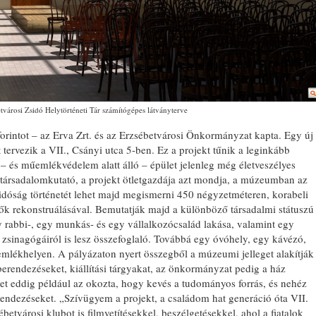
tvárosi Zsidó Helytörténeti Tár számítógépes látványterve
orintot – az Erva Zrt. és az Erzsébetvárosi Önkormányzat kapta. Egy új
 tervezik a VII., Csányi utca 5-ben. Ez a projekt tűnik a leginkább
– és műemlékvédelem alatt álló – épület jelenleg még életveszélyes
társadalomkutató, a projekt ötletgazdája azt mondja, a múzeumban az
idóság történetét lehet majd megismerni 450 négyzetméteren, korabeli
sők rekonstruálásával. Bemutatják majd a különböző társadalmi státuszú
gy rabbi-, egy munkás- és egy vállalkozócsalád lakása, valamint egy
 zsinagógáiról is lesz összefoglaló. Továbbá egy óvóhely, egy kávézó,
emlékhelyen. A pályázaton nyert összegből a múzeumi jelleget alakítják
erendezéseket, kiállítási tárgyakat, az önkormányzat pedig a ház
éget eddig például az okozta, hogy kevés a tudományos forrás, és nehéz
erendezéseket. „Szívügyem a projekt, a családom hat generáció óta VII.
ébetvárosi klubot is filmvetítésekkel, beszélgetésekkel, ahol a fiatalok