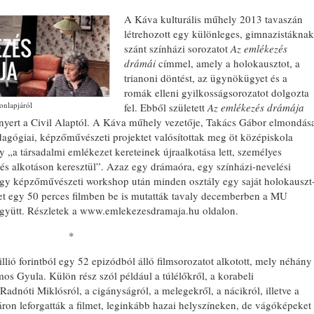
A Káva kulturális műhely 2013 tavaszán
EMLÉKT
létrehozott egy különleges, gimnazistáknak
A KÖRÖ
szánt színházi sorozatot
Az emlékezés
ELHURC
drámái
címmel, amely a holokausztot, a
TISZTE
trianoni döntést, az ügynökügyet és a
romák elleni gyilkosságsorozatot dolgozta
onlapjáról
fel. Ebből született
Az emlékezés drámája
t nyert a Civil Alaptól. A Káva műhely vezetője, Takács Gábor elmondás
agógiai, képzőművészeti projektet valósítottak meg öt középiskola
 „a társadalmi emlékezet kereteinek újraalkotása lett, személyes
és alkotáson keresztül”. Azaz egy drámaóra, egy színházi-nevelési
gy képzőművészeti workshop után minden osztály egy saját holokauszt
jektet egy 50 perces filmben be is mutatták tavaly decemberben a MU
 együtt. Részletek a www.emlekezesdramaja.hu oldalon.
*
lió forintból egy 52 epizódból álló filmsorozatot alkotott, mely néhány
s Gyula. Külön rész szól például a túlélőkről, a korabeli
adnóti Miklósról, a cigányságról, a melegekről, a nácikról, illetve a
ron leforgatták a filmet, leginkább hazai helyszíneken, de vágóképeket