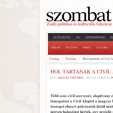
ELŐFIZETÉS
1%
SZEMINÁRIUM
E
CÍMLAP
POLITIKA
HÍREK
KULTÚRA
Címlap
Politika
Hol tartanak a Civil 
HOL TARTANAK A CIVIL
ÍRTA:
KRAUSZ VIKTÓRIA
-
2015-05-16
ROVAT:
P
Több száz civil szervezet, alapítvány
támogatást a Civil Alaptól a magyar 
összeget elnyert pályázatok közül néz
négyen halasztást kértek, egy projekt 