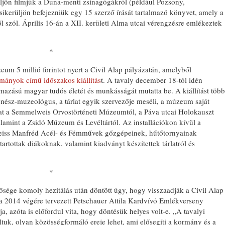
üljön filmjük a Duna-menti zsinagógákról (például Pozsony,
ikerüljön befejezniük egy 15 szerző írását tartalmazó könyvet, amely a
ől szól. Április 16-án a XII. kerületi Alma utcai vérengzésre emlékeztek
*
m 5 millió forintot nyert a Civil Alap pályázatán, amelyből
álmányok című időszakos kiállítás
t. A tavaly december 18-tól idén
ármazású magyar tudós életét és munkásságát mutatta be. A kiállítást több
ténész-muzeológus, a tárlat egyik szervezője meséli, a múzeum saját
at a Semmelweis Orvostörténeti Múzeumtól, a Páva utcai Holokauszt
amint a Zsidó Múzeum és Levéltártól. Az installációkon kívül a
Weiss Manfréd Acél- és Fémművek gőzgépeinek, hűtőtornyainak
 tartottak diákoknak, valamint kiadványt készítettek tárlatról és
*
ősége komoly hezitálás után döntött úgy, hogy visszaadják a Civil Alap
gy a 2014 végére tervezett Petschauer Attila Kardvívó Emlékverseny
, azóta is előfordul vita, hogy döntésük helyes volt-e. „A tavalyi
uk, olyan közösségformáló ereje lehet, ami elősegíti a kormány és a