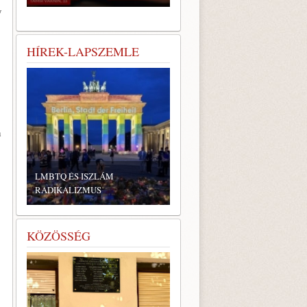
y
HÍREK-LAPSZEMLE
n
LMBTQ ÉS ISZLÁM
RADIKALIZMUS
KÖZÖSSÉG