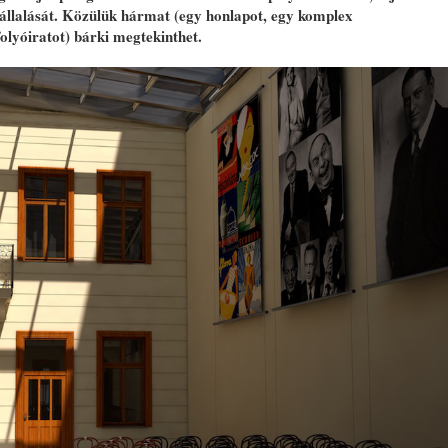
vállalását. Közülük hármat (egy honlapot, egy komplex
lyóiratot) bárki megtekinthet.