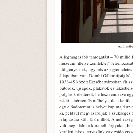
Az Erzsébe
A legmagasabb támogatást – 70 millió f
múzeum, illetve „emléktér” létrehozását
időigényesnek, ugyanis az egyemeletes 
állapotban van. Dombi Gábor újságíró, 
1938-45 között Erzsébetvárosban élt zs
bútorok, újságok, plakátok és lakásbel
polgárok élettereit, be lesz rendezve e
zsidó fehérneműs műhelye, de a kerület
egy előadóterem is helyet kap majd az 
ki, például megvásárolják a szükséges b
felújítására költ 458 milliót. A nehézs
volt megtalálni a korabeli tárgyakat, b
kerületi lakos, tervezünk egy zsidó erzs