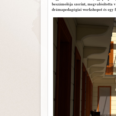
beszámolója szerint, megvalósította 
drámapedagógiai workshopot és egy fo