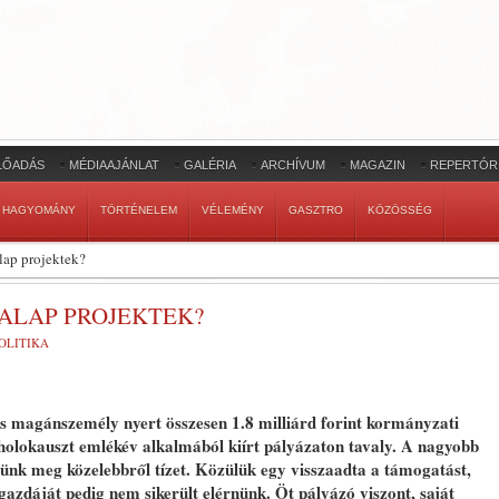
LŐADÁS
MÉDIAAJÁNLAT
GALÉRIA
ARCHÍVUM
MAGAZIN
REPERTÓR
HAGYOMÁNY
TÖRTÉNELEM
VÉLEMÉNY
GASZTRO
KÖZÖSSÉG
Alap projektek?
 ALAP PROJEKTEK?
OLITIKA
 és magánszemély nyert összesen 1.8 milliárd forint kormányzati
holokauszt emlékév alkalmából kiírt pályázaton tavaly. A nagyobb
tünk meg közelebbről tízet. Közülük egy visszaadta a támogatást,
gazdáját pedig nem sikerült elérnünk. Öt pályázó viszont, saját