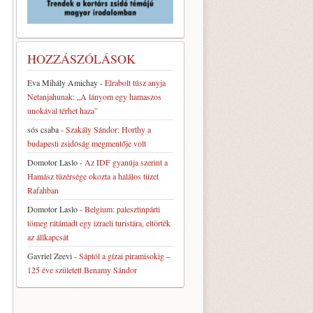
HOZZÁSZÓLÁSOK
Eva Mihály Amichay
-
Elrabolt túsz anyja
Netanjahunak: „A lányom egy hamaszos
unokával térhet haza”
sós csaba
-
Szakály Sándor: Horthy a
budapesti zsidóság megmentője volt
Domotor Laslo
-
Az IDF gyanúja szerint a
Hamász tüzérsége okozta a halálos tüzet
Rafahban
Domotor Laslo
-
Belgium: palesztinpárti
tömeg rátámadt egy izraeli turistára, eltörték
az állkapcsát
Gavriel Zeevi
-
Sáptól a gízai piramisokig –
125 éve született Benamy Sándor