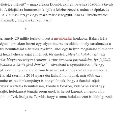
 életét, emlékeit” – magyarázza Dombi, akinek nevéhez fűződik a taval
 is. A felújításra hamarosan kiírják a közbeszerzést, utána az építkezés
 kiállítási tárgyak egy része már összegyűlt. Ám az Erzsébetvárosi
lószínűleg még éveket kell várni.
*
, amely 20 millió forintot nyert a
memora.hu
honlapra. Balázs Béla
égóta létre akart hozni egy olyan internetes oldalt, amely tartalmazza a
ktív bemutatását a fiatalok nyelvén, ahol egy helyen megtalálható minde
i hozzátehesse saját élményét, történetét.
„Mivel a holokauszt nem
z Magyarországot érintette, s vitte átmeneti pusztulásba, így fejlődő,
eladata a közös jövő építése”
– olvasható a nyitóoldalon. „Ez egy
mplex és hiánypótló oldal, amely nem csak a pályázat idején működik,
a, aki szerint a 2014 nyara óta látható honlapnak már több ezer
utube-os reklámkampányt is bonyolítottak, hogy a fiatalok rájuk
mények részletes bemutatásán, korabeli fotókon, videókon kívül egy
is zajló, holokauszt témájú programok is helyet kapnak a memora.hu
almi művek listája is. Tervük, hogy a roma holokausztot is feldolgozzák
*