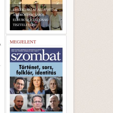
ÁBLÁT ÁLLÍTOTTAK
STARCSÁRÓL
OLT ZSIDÓSÁG
LETÉRE
BONYHÁDI ZSIDÓ NAPOK
MEGJELENT
a
-