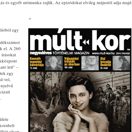
gás és egyéb utómunka zajlik. Az epizódokat elvileg májustól adja majd
*
llióból egy
4
mlékszámot
ák el. A 260
 írásokat
ékközpont
tó lett” –
ztek egy
d-vel,
 nyelvű
yázati
.
ülete
korabeli
lliót olyan