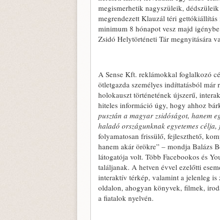
megismerhetik nagyszüleik, dédszüleik
megrendezett Klauzál téri gettókiállítás
minimum 8 hónapot vesz majd igénybe. A
Zsidó Helytörténeti Tár megnyitására va
A Sense Kft. reklámokkal foglalkozó cég
ötletgazda személyes indíttatásból már r
holokauszt történetének újszerű, intera
hiteles információ úgy, hogy ahhoz bárk
pusztán a magyar zsidóságot, hanem egés
haladó országunknak egyetemes célja, f
folyamatosan frissülő, fejleszthető, ko
hanem akár örökre” – mondja Balázs Bél
látogatója volt. Több Facebookos és Yo
találjanak. A hetven évvel ezelőtti ese
interaktív térkép, valamint a jelenleg 
oldalon, ahogyan könyvek, filmek, irod
a fiatalok nyelvén.