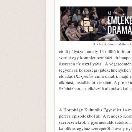
A Káva Kulturális Műhely h
című pályázat, amely 13 millió forinto
szerint egy komplex színházi, drámaped
összesen tíz osztályával. A végeredmény
(egyéni és közösségi) játékélményeken 
előadás (
Kárpótlás
című darab), majd e
alkotást, installációt készített. A pro
Színházban, az elkészült alkotásokkal
A Hortobágy Kulturális Egyesület 14 mil
perces epizódokból áll. A rendező Kormo
szervezetekről, a gyermekáldozatokról, R
katolikus egyház szerepéről. Tavaly nyá