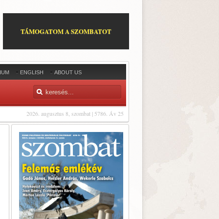
TÁMOGATOM A SZOMBATOT
IUM
ENGLISH
ABOUT US
2026. augusztus 8, szombat | 5786. Áv 25