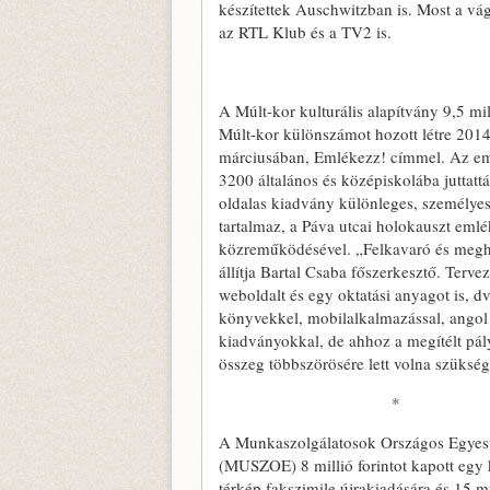
készítettek Auschwitzban is. Most a vá
az RTL Klub és a TV2 is.
A Múlt-kor kulturális alapítvány 9,5 mi
Múlt-kor különszámot hozott létre 201
márciusában, Emlékezz! címmel. Az e
3200 általános és középiskolába juttatt
oldalas kiadvány különleges, személyes
tartalmaz, a Páva utcai holokauszt eml
közreműködésével. „Felkavaró és megha
állítja Bartal Csaba főszerkesztő. Terve
weboldalt és egy oktatási anyagot is, dv
könyvekkel, mobilalkalmazással, angol
kiadványokkal, de ahhoz a megítélt pál
összeg többszörösére lett volna szükség
*
A Munkaszolgálatosok Országos Egyes
(MUSZOE) 8 millió forintot kapott egy 
térkép fakszimile újrakiadására és 15 mi