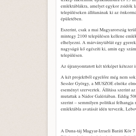
emléktáblákra, amelyet egykor zsidók l
településeken állítanának ki az önkor
épületében.
Eszerint, csak a mai Magyarország terül
mintegy 2100 településen kellene emlék
elhelyezni. A márványtáblát egy gyerek
nagyságú kő egészíti ki, amin egy szám j
településen.
Az újranyomtatott két térképet kétezer i
A két projektből egyelőre még nem sok l
Sessler György, a MUSZOE elnöke elmo
eseményt szerveztek. Állítása szerint az
mutattak a Nádor Galériában. Eddig 50
szerint – semmilyen politikai felhangja
emléktábla avatását idén tervezik, Lebo
A Duna-táj Magyar-Izraeli Baráti Kör 7 