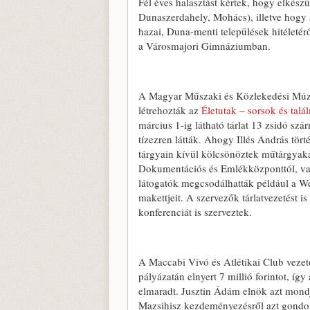
Fél éves halasztást kértek, hogy elkész
Dunaszerdahely, Mohács), illetve hogy s
hazai, Duna-menti települések hitéletér
a Városmajori Gimnáziumban.
A Magyar Műszaki és Közlekedési Múzeu
létrehozták az
Életutak – sorsok és tal
március 1-ig látható tárlat 13 zsidó sz
tízezren látták. Ahogy Illés András tör
tárgyain kívül kölcsönöztek műtárgyak
Dokumentációs és Emlékközponttól, val
látogatók megcsodálhatták például a 
makettjeit. A szervezők tárlatvezetést is
konferenciát is szerveztek.
A Maccabi Vívó és Atlétikai Club vezet
pályázatán elnyert 7 millió forintot, í
elmaradt. Jusztin Ádám elnök azt mondja
Mazsihisz kezdeményezésről azt gondolt