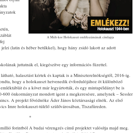
akta
mányzatok
etén,
táblát
A Múlt-kor Holokauszt emlékszámának címlapja
fej
elzi (latin és héber betűkkel), hogy hány zsidó lakott az adott
skolának juttatnák el, kiegészítve egy információs füzettel.
átható, halasztást kértek és kaptak is a Miniszterelnökségtől, 2016-ig.
ndta, hogy a holokauszt hetvenedik évfordulójához öt különböző
 emléktáblát és a követ már legyártották, és egy mintapéldányt be is
0-600 önkormányzat mondott igent a megkeresésre, amelynek – Sessler
 nincs. A projekt fővédnöke Áder János köztársasági elnök. Az első
vics Imre holokauszt-túlélő szülővárosában, Tiszafüreden.
*
millió forintból A budai vérengzés című projektet valósítja majd meg.