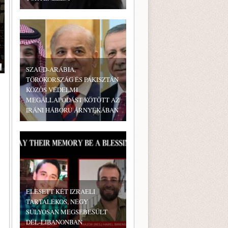
SZAÚD-ARÁBIA,
TÖRÖKORSZÁG ÉS PAKISZTÁN
KÖZÖS VÉDELMI
MEGÁLLAPODÁST KÖTÖTT AZ
IRÁNI HÁBORÚ ÁRNYÉKÁBAN
ELESETT KÉT IZRAELI
TARTALÉKOS, NÉGY
SÚLYOSAN MEGSEBESÜLT
DÉL-LIBANONBAN