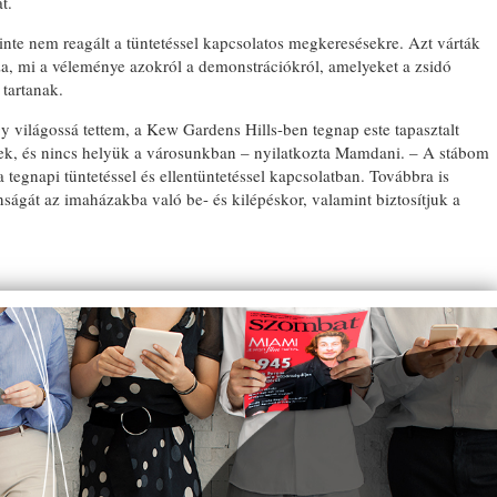
t.
inte nem reagált a tüntetéssel kapcsolatos megkeresésekre. Azt várták
a, mi a véleménye azokról a demonstrációkról, amelyeket a zsidó
tartanak.
y világossá tettem, a Kew Gardens Hills-ben tegnap este tapasztalt
nek, és nincs helyük a városunkban – nyilatkozta Mamdani. – A stábom
 tegnapi tüntetéssel és ellentüntetéssel kapcsolatban. Továbbra is
nságát az imaházakba való be- és kilépéskor, valamint biztosítjuk a