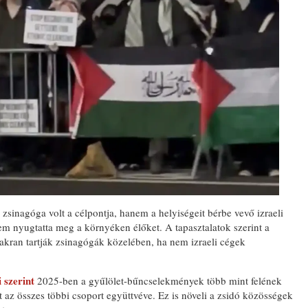
EMLÉKTÁBLÁT ÁLLÍT
A KÖRÖSTARCSÁRÓL
ELHURCOLT ZSIDÓSÁ
TISZTELETÉRE
zsinagóga volt a célpontja, hanem a helyiségeit bérbe vevő izraeli
m nyugtatta meg a környéken élőket. A tapasztalatok szerint a
gyakran tartják zsinagógák közelében, ha nem izraeli cégek
 szerint
2025-ben a gyűlölet-bűncselekmények több mint felének
t az összes többi csoport együttvéve. Ez is növeli a zsidó közösségek