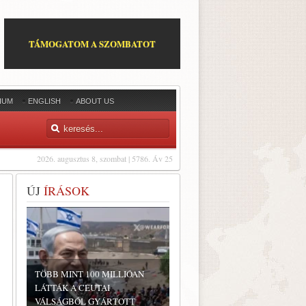
TÁMOGATOM A SZOMBATOT
IUM
ENGLISH
ABOUT US
2026. augusztus 8, szombat | 5786. Áv 25
ÚJ
ÍRÁSOK
TÖBB MINT 100 MILLIÓAN
LÁTTÁK A CEUTAI
VÁLSÁGBÓL GYÁRTOTT