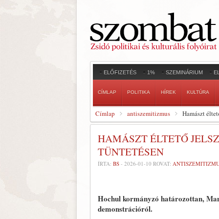
ELŐFIZETÉS
1%
SZEMINÁRIUM
E
CÍMLAP
POLITIKA
HÍREK
KULTÚRA
Címlap
antiszemitizmus
Hamászt éltet
HAMÁSZT ÉLTETŐ JELSZ
TÜNTETÉSEN
ÍRTA:
BS
-
2026-01-10
ROVAT:
ANTISZEMITIZM
Hochul kormányzó határozottan, Mamd
demonstrációról.