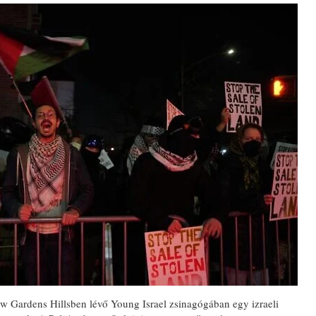
w Gardens Hillsben lévő Young Israel zsinagógában egy izraeli