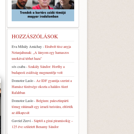
HOZZÁSZÓLÁSOK
Eva Mihály Amichay
-
Elrabolt túsz anyja
Netanjahunak: „A lányom egy hamaszos
unokával térhet haza”
sós csaba
-
Szakály Sándor: Horthy a
budapesti zsidóság megmentője volt
Domotor Laslo
-
Az IDF gyanúja szerint a
Hamász tüzérsége okozta a halálos tüzet
Rafahban
Domotor Laslo
-
Belgium: palesztinpárti
tömeg rátámadt egy izraeli turistára, eltörték
az állkapcsát
Gavriel Zeevi
-
Sáptól a gízai piramisokig –
125 éve született Benamy Sándor