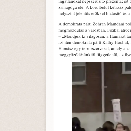
ingatlanokat népszerűsítő prezentációt t
zsinagóga elé. A körülbelül kétszáz pale
helyszínt jelentős erőkkel biztosító és
A demokrata párti Zohran Mamdani polgár
megmozdulás a városban. Fizikai atrocitá
– „Mondjuk ki világosan, a Hamászt támo
szintén demokrata párti Kathy Hochul, 
Hamász egy terrorszervezet, amely a zsidó
meggyőződésünktől függetlenül, az ilye