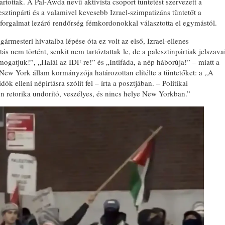
artottak. A Pal-Awda nevű aktivista csoport tüntetést szervezett a
sztinpárti és a valamivel kevesebb Izrael-szimpatizáns tüntetőt a
 a forgalmat lezáró rendőrség fémkordonokkal választotta el egymástól.
mesteri hivatalba lépése óta ez volt az első, Izrael-ellenes
s nem történt, senkit nem tartóztattak le, de a palesztinpártiak jelszava
gatjuk!”, „Halál az IDF-re!” és „Intifáda, a nép háborúja!” – miatt a
New York állam kormányzója határozottan elítélte a tüntetőket: a „A
k elleni népirtásra szólít fel – írta a posztjában. – Politikai
n retorika undorító, veszélyes, és nincs helye New Yorkban.”