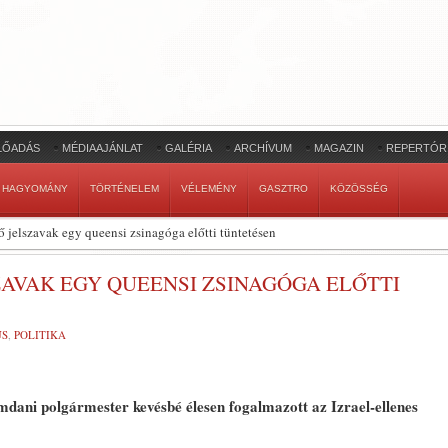
LŐADÁS
MÉDIAAJÁNLAT
GALÉRIA
ARCHÍVUM
MAGAZIN
REPERTÓR
HAGYOMÁNY
TÖRTÉNELEM
VÉLEMÉNY
GASZTRO
KÖZÖSSÉG
ő jelszavak egy queensi zsinagóga előtti tüntetésen
AVAK EGY QUEENSI ZSINAGÓGA ELŐTTI
US
,
POLITIKA
ani polgármester kevésbé élesen fogalmazott az Izrael-ellenes