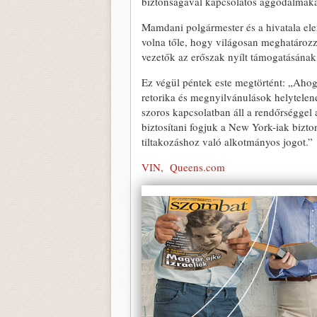
biztonságával kapcsolatos aggodalmaka
Mamdani polgármester és a hivatala ele
volna tőle, hogy világosan meghatározz
vezetők az erőszak nyílt támogatásának 
Ez végül péntek este megtörtént: „Ahog
retorika és megnyilvánulások helytele
szoros kapcsolatban áll a rendőrséggel a
biztosítani fogjuk a New York-iak bizto
tiltakozáshoz való alkotmányos jogot.”
VIN,
Queens.com