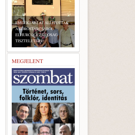
OTTAK
G
BONYHÁDI ZSIDÓ NAPOK
MEGJELENT