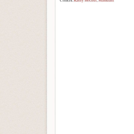
Címkék:
Kathy Hochul
,
Mamdani