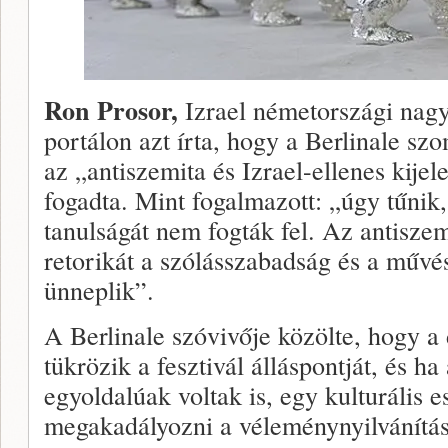
Ron Prosor,
Izrael németországi nagy
portálon azt írta, hogy a Berlinale szo
az „antiszemita és Izrael-ellenes kijel
fogadta. Mint fogalmazott: „úgy tűni
tanulságát nem fogták fel. Az antiszem
retorikát a szólásszabadság és a műv
ünneplik”.
A Berlinale szóvivője közölte, hogy a 
tükrözik a fesztivál álláspontját, és h
egyoldalúak voltak is, egy kulturális
megakadályozni a véleménynyilvánítás