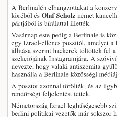
A Berlinalén elhangzottakat a konzer
Olaf Scholz
köréből és
német kancell
pártjából is bírálattal illették.
Vasárnap este pedig a Berlinale is kö
egy Izrael-ellenes poszttól, amelyet a 
állítása szerint hackerek töltöttek fel 
szekciójának Instagramjára. A szóviv
nevezte, hogy valaki antiszemita gyűlö
használja a Berlinale közösségi médiáj
A posztot azonnal törölték, és az ügyb
rendőrségi feljelentést tettek.
Németország Izrael leghűségesebb szöv
berlini politikai vezetők már sokszor 