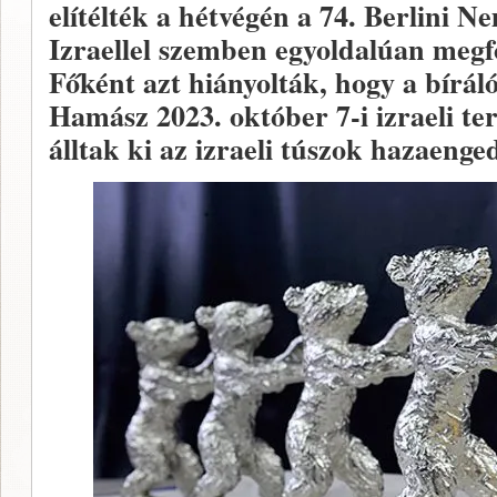
elítélték a hétvégén a 74. Berlini N
Izraellel szemben egyoldalúan megf
Főként azt hiányolták, hogy a bírál
Hamász 2023. október 7-i izraeli t
álltak ki az izraeli túszok hazaenge