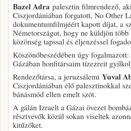
Bazel Adra
palesztin filmrendező, aki
Ciszjordániában forgatott, No Other 
dokumentumfilmjéért kapott díjat, a sz
Németországot, hogy ne küldjön több f
közönség tapssal és éljenzéssel fogado
Köszönőbeszédében úgy fogalmazott: 
Gázában honfitársaim tízezreit gyilkol
Yuval A
Rendezőtársa, a jeruzsálemi
Ciszjordániában élő palesztinokkal s
bánásmód ellen emelt szót.
A gálán Izraelt a Gázai övezet bombázá
résztvevők közül sokan viseltek azonna
kitűzőket.