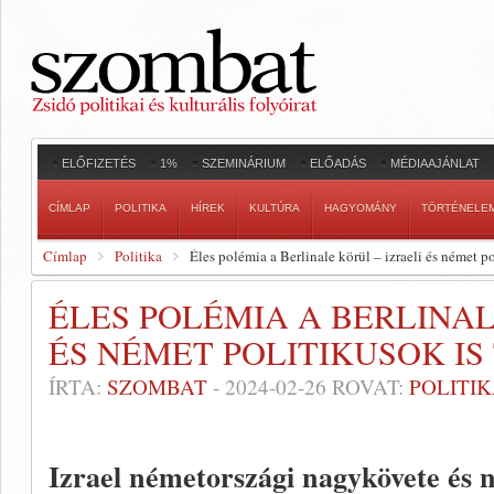
ELŐFIZETÉS
1%
SZEMINÁRIUM
ELŐADÁS
MÉDIAAJÁNLAT
CÍMLAP
POLITIKA
HÍREK
KULTÚRA
HAGYOMÁNY
TÖRTÉNELE
Címlap
Politika
Éles polémia a Berlinale körül – izraeli és német po
ÉLES POLÉMIA A BERLINAL
ÉS NÉMET POLITIKUSOK IS
ÍRTA:
SZOMBAT
-
2024-02-26
ROVAT:
POLITI
Izrael németországi nagykövete és n