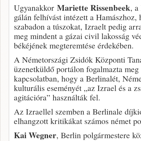
Mariette Rissenbeek
Ugyanakkor
, a
gálán felhívást intézett a Hamászhoz,
szabadon a túszokat, Izraelt pedig arra
meg mindent a gázai civil lakosság véd
békéjének megteremtése érdekében.
A Németországi Zsidók Központi Taná
üzenetküldő portálon fogalmazta meg k
kapcsolatban, hogy a Berlinalét, Ném
kulturális eseményét „az Izrael és a zs
agitációra” használták fel.
Az Izraellel szemben a Berlinale díjk
elhangzott kritikákat számos német poli
Kai Wegner
, Berlin polgármestere k