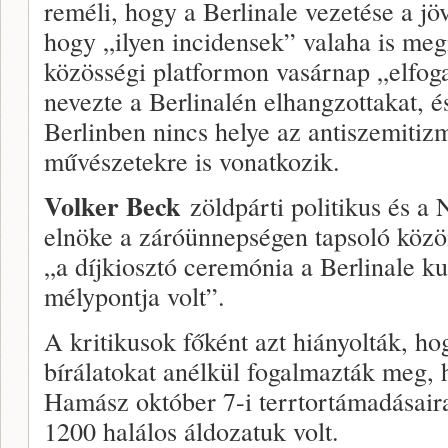
reméli, hogy a Berlinale vezetése a 
hogy „ilyen incidensek” valaha is me
közösségi platformon vasárnap „elfoga
nevezte a Berlinalén elhangzottakat, é
Berlinben nincs helye az antiszemitiz
művészetekre is vonatkozik.
Volker Beck
zöldpárti politikus és a
elnöke a záróünnepségen tapsoló közöns
„a díjkiosztó ceremónia a Berlinale kul
mélypontja volt”.
A kritikusok főként azt hiányolták, ho
bírálatokat anélkül fogalmazták meg, h
Hamász október 7-i terrtortámadásair
1200 halálos áldozatuk volt.