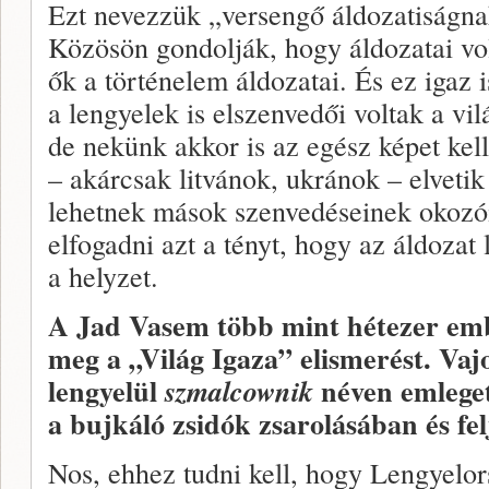
Ezt nevezzük „versengő áldozatiságna
Közösön gondolják, hogy áldozatai vol
ők a történelem áldozatai. És ez igaz
a lengyelek is elszenvedői voltak a v
de nekünk akkor is az egész képet kel
– akárcsak litvánok, ukránok – elvetik
lehetnek mások szenvedéseinek okozó
elfogadni azt a tényt, hogy az áldozat 
a helyzet.
A Jad Vasem több mint hétezer em
meg a „Világ Igaza” elismerést. Vaj
lengyelül
néven emleget
szmalcownik
a bujkáló zsidók zsarolásában és fe
Nos, ehhez tudni kell, hogy Lengyelo