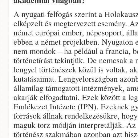
akadémiai világban?
A nyugati felfogás szerint a Holokaus
elképzelt és megtervezett esemény. 
német európai ember, népcsoport, álla
ebben a német projektben. Nyugaton e
nem mondok – ha például a francia, b
történetírást tekintjük. De nemcsak a
lengyel történészek közül is voltak, a
kutatásaimat. Lengyelországban azon
államilag támogatott intézmények, ame
akarják elfogadtatni. Ezek között a l
Emlékezet Intézete (IPN). Ezeknek gya
források állnak rendelkezésükre, hogy
maguk torz módján interpretálják. Az
történész szakmában azonban azt hisze