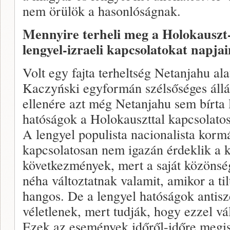
nem örülök a hasonlóságnak.
Mennyire terheli meg a Holokauszt
lengyel-izraeli kapcsolatokat napj
Volt egy fajta terheltség Netanjahu alat
Kaczyński egyformán szélsőséges állá
ellenére azt még Netanjahu sem bírta l
hatóságok a Holokauszttal kapcsolato
A lengyel populista nacionalista korm
kapcsolatosan nem igazán érdeklik a
következmények, mert a saját közönsé
néha változtatnak valamit, amikor a ti
hangos. De a lengyel hatóságok antisz
véletlenek, mert tudják, hogy ezzel vál
Ezek az események időről-időre megi