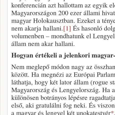
konferencián azt hallottam az egyik e
Magyarországon 200 ezer állami hiva
magyar Holokausztban. Ezeket a tény
nem akarja hallani.
[1]
És hasonló dolg
volumenben – mondhatunk el Lengyelo
állam nem akar hallani.
Hogyan értékeli a jelenkori magyar
Nem meglepő módon nagy az összhang
között. Ha megnézi az Európai Parlam
láthatja, hogy két lator állam (rogue 
Magyarország és Lengyelország. Ha a
különösen botrányos lépésre ragadtatj
első, aki gratulálni fog neki. És visz
a magyar és lengyel két unokatestvér
*