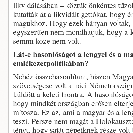
likvidálásában – köztük önkéntes tűzo
kutatták át a likvidált gettókat, hogy 
magukhoz. Hogy ezek hányan voltak, 
egyszerűen nem mondhatjuk, hogy a l
semmi köze nem volt.
Lát-e hasonlóságot a lengyel és a m
emlékezetpolitikában?
Nehéz összehasonlítani, hiszen Magya
szövetségese volt a náci Németországn
küldött a keleti frontra. A hasonlóság
hogy mindkét országban erősen elterje
mítosza. Ez az, ami a magyar és a len
teszi. Persze nem magát a Holokauszto
tényt, hogy saját népeiknek része volt