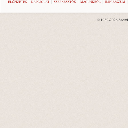
ELŐFIZETÉS
KAPCSOLAT
SZERKESZTŐK
MAGUNKRÓL
IMPRESSZUM
© 1989-2026 Szombat