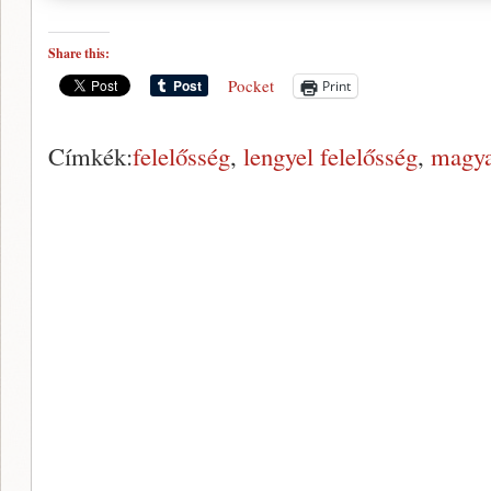
Share this:
Pocket
Print
Címkék:
felelősség
,
lengyel felelősség
,
magya