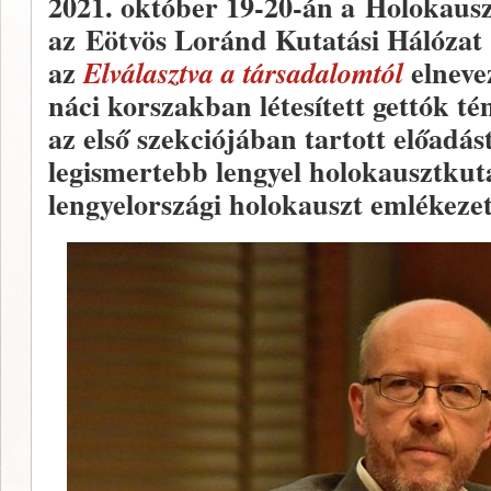
2021. október 19-20-án a Holokaus
az Eötvös Loránd Kutatási Hálózat 
az
elneve
Elválasztva a társadalomtól
náci korszakban létesített gettók t
az első szekciójában tartott előadá
legismertebb lengyel holokausztkuta
lengyelországi holokauszt emlékezet