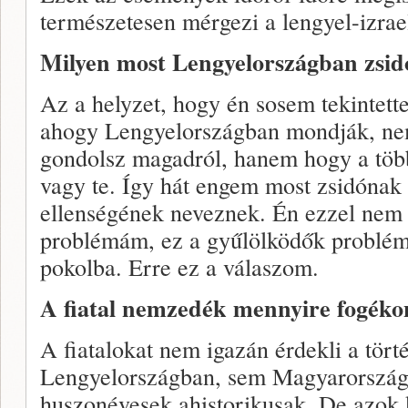
természetesen mérgezi a lengyel-izrae
Milyen most Lengyelországban zsid
Az a helyzet, hogy én sosem tekintet
ahogy Lengyelországban mondják, nem
gondolsz magadról, hanem hogy a több
vagy te. Így hát engem most zsidónak 
ellenségének neveznek. Én ezzel nem
problémám, ez a gyűlölködők problém
pokolba. Erre ez a válaszom.
A fiatal nemzedék mennyire fogék
A fiatalokat nem igazán érdekli a tör
Lengyelországban, sem Magyarorszá
huszonévesek ahistorikusak. De azok 