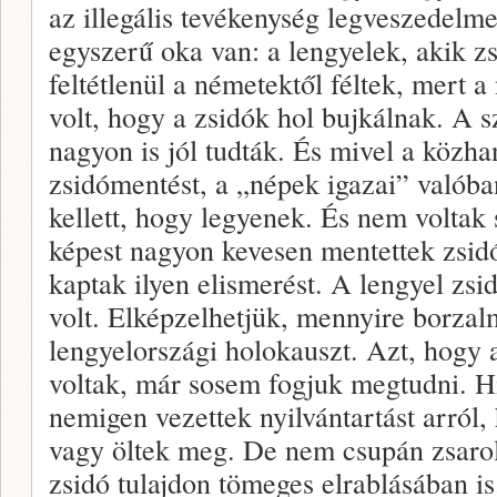
az illegális tevékenység legveszedelm
egyszerű oka van: a lengyelek, akik z
feltétlenül a németektől féltek, mert
volt, hogy a zsidók hol bujkálnak. A
nagyon is jól tudták. És mivel a közha
zsidómentést, a „népek igazai” valób
kellett, hogy legyenek. És nem voltak
képest nagyon kevesen mentettek zsid
kaptak ilyen elismerést. A lengyel zsi
volt. Elképzelhetjük, mennyire borzalm
lengyelországi holokauszt. Azt, hogy
voltak, már sosem fogjuk megtudni. 
nemigen vezettek nyilvántartást arról,
vagy öltek meg. De nem csupán zsarol
zsidó tulajdon tömeges elrablásában is