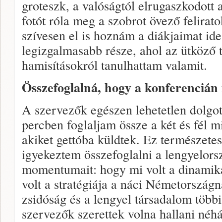
groteszk, a valóságtól elrugaszkodott a
fotót róla meg a szobrot övező felirato
szívesen el is hoznám a diákjaimat ide
legizgalmasabb része, ahol az ütköző t
hamisításokról tanulhattam valamit.
Összefoglalná, hogy a konferencián 
A szervezők egészen lehetetlen dolgot
percben foglaljam össze a két és fél mi
akiket gettóba küldtek. Ez természetes
igyekeztem összefoglalni a lengyelorsz
momentumait: hogy mi volt a dinamik
volt a stratégiája a náci Németországn
zsidóság és a lengyel társadalom több
szervezők szerettek volna hallani néhá