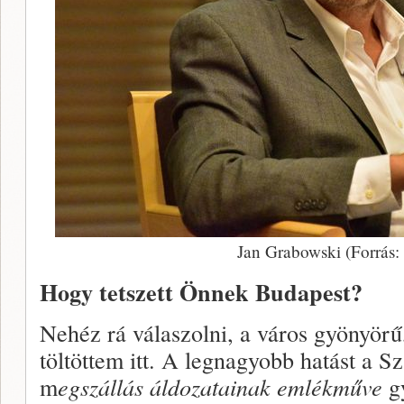
Jan Grabowski (Forrás:
Hogy tetszett Önnek Budapest?
Nehéz rá válaszolni, a város gyönyörű
töltöttem itt. A legnagyobb hatást a S
m
egszállás áldozatainak
emlékműve
gy