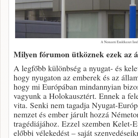
A Nemzeti Emlékezet Inté
Milyen fórumon ütköznek ezek az á
A legfőbb különbség a nyugat- és kelet
hogy nyugaton az emberek és az állam
hogy mi Európában mindannyian bizon
vagyunk a Holokausztért. Ennek a fel
vita. Senki nem tagadja Nyugat-Euró
nemzet és ember járult hozzá Németor
tragédiájához. Ezzel szemben Kelet-E
előbbi vélekedést – saját szenvedéseikr