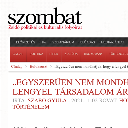
ELŐFIZETÉS
1%
SZEMINÁRIUM
ELŐADÁS
MÉDIAAJÁNLAT
CÍMLAP
POLITIKA
HÍREK
KULTÚRA
HAGYOMÁNY
TÖRTÉNELE
Címlap
Holokauszt
„Egyszerűen nem mondhatjuk, hogy a lengyel t
„EGYSZERŰEN NEM MONDH
LENGYEL TÁRSADALOM ÁR
ÍRTA:
SZABÓ GYULA
-
2021-11-02
ROVAT:
HO
TÖRTÉNELEM