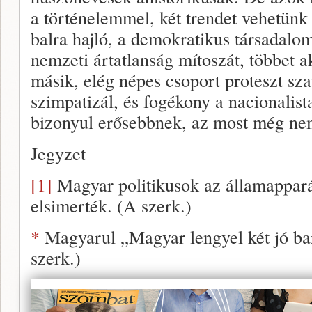
a történelemmel, két trendet vehetünk
balra hajló, a demokratikus társadalom 
nemzeti ártatlanság mítoszát, többet a
másik, elég népes csoport proteszt sz
szimpatizál, és fogékony a nacionalis
bizonyul erősebbnek, az most még ne
Jegyzet
[1]
Magyar politikusok az államapparát
elsimerték. (A szerk.)
*
Magyarul „Magyar lengyel két jó ba
szerk.)