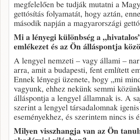
megfelelően be tudják mutatni a Magy
gettósítás folyamatát, hogy aztán, enn
második napján a magyarországi gettók
Mi a lényegi különbség a „hivatalos
emlékezet és az Ön álláspontja közö
A lengyel nemzeti – vagy állami – narr
arra, amit a budapesti, fent említett 
Ennek lényegi üzenete, hogy „mi mind
vagyunk, ehhez nekünk semmi közünk”
álláspontja a lengyel államnak is. A s
szerint a lengyel társadalomnak igenis
eseményekhez, és szerintem nincs is é
Milyen visszhangja van az Ön tanu