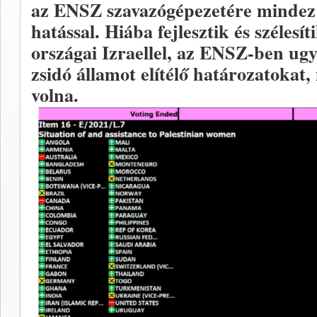
az ENSZ szavazógépezetére mindez 
hatással. Hiába fejlesztik és szélesít
országai Izraellel, az ENSZ-ben u
zsidó államot elítélő határozatokat
volna.