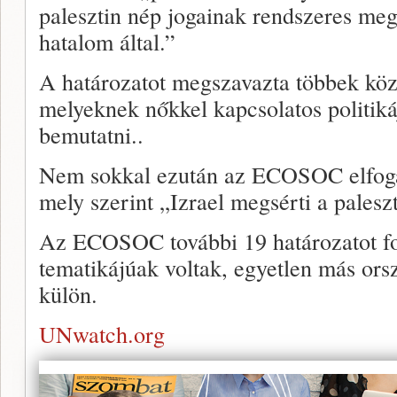
palesztin nép jogainak rendszeres meg
hatalom által.”
A határozatot megszavazta többek köz
melyeknek nőkkel kapcsolatos politik
bemutatni..
Nem sokkal ezután az ECOSOC elfogad
mely szerint „Izrael megsérti a palesz
Az ECOSOC további 19 határozatot fog
tematikájúak voltak, egyetlen más ors
külön.
UNwatch.org