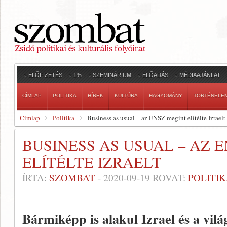
ELŐFIZETÉS
1%
SZEMINÁRIUM
ELŐADÁS
MÉDIAAJÁNLAT
CÍMLAP
POLITIKA
HÍREK
KULTÚRA
HAGYOMÁNY
TÖRTÉNELE
Címlap
Politika
Business as usual – az ENSZ megint elítélte Izraelt
BUSINESS AS USUAL – AZ 
ELÍTÉLTE IZRAELT
ÍRTA:
SZOMBAT
-
2020-09-19
ROVAT:
POLITI
Bármiképp is alakul Izrael és a vil