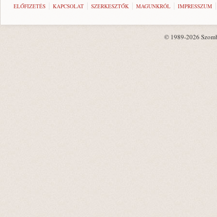
ELŐFIZETÉS
KAPCSOLAT
SZERKESZTŐK
MAGUNKRÓL
IMPRESSZUM
© 1989-2026 Szombat