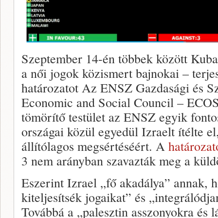
Szeptember 14-én többek között Kuba
a női jogok közismert bajnokai – terjes
határozatot Az ENSZ Gazdasági és Sz
Economic and Social Council – ECOS
tömörítő testület az ENSZ egyik fontos
országai közül egyedül Izraelt ítélte el
állítólagos megsértéséért. A
határozat
3 nem arányban szavazták meg a küldö
Eszerint Izrael „fő akadálya” annak, 
kiteljesítsék jogaikat” és „integrálód
Továbbá a „palesztin asszonyokra és l