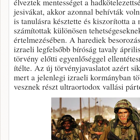
élveztek mentességet a hadkötelezettsé
jesivákat, akkor azonnal behívták voln
is tanulásra késztette és kiszorította 
számítottak különösen tehetségesekne
értelmezésében. A harediek besorozás
izraeli legfelsőbb bíróság tavaly áprili
törvény előtti egyenlőséggel ellentét
ítélte. Az új törvényjavaslatot azért s
mert a jelenlegi izraeli kormányban t
vesznek részt ultraortodox vallási párt