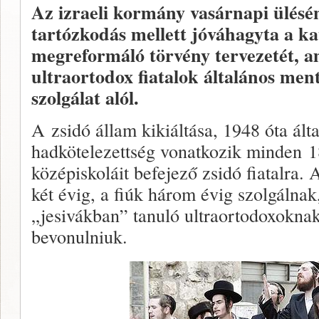
Az izraeli kormány vasárnapi ülésén
tartózkodás mellett jóváhagyta a k
megreformáló törvény tervezetét, 
ultraortodox fiatalok általános men
szolgálat alól.
A zsidó állam kikiáltása, 1948 óta ált
hadkötelezettség vonatkozik minden 18.
középiskoláit befejező zsidó fiatalra. 
két évig, a fiúk három évig szolgálnak,
„jesivákban” tanuló ultraortodoxoknak
bevonulniuk.