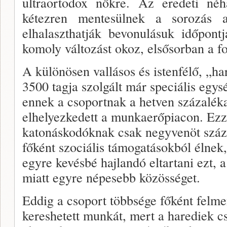
ultraortodox nőkre. Az eredeti né
kétezren mentesülnek a sorozás 
elhalaszthatják bevonulásuk időpont
komoly változást okoz, elsősorban a fo
A különösen vallásos és istenfélő, „h
3500 tagja szolgált már speciális egy
ennek a csoportnak a hetven százalék
elhelyezkedett a munkaerőpiacon. Ez
katonáskodóknak csak negyvenöt száz
főként szociális támogatásokból élnek,
egyre kevésbé hajlandó eltartani ezt, a
miatt egyre népesebb közösséget.
Eddig a csoport többsége főként felm
kereshetett munkát, mert a harediek c