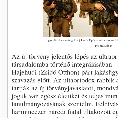
Egyenlő kötelezettségek – jelentős lépés az ultraortodox k
integrálásában
Az új törvény jelentős lépés az ultrao
társadalomba történő integrálásában –
Hajehudi (Zsidó Otthon) párt lakásügy
szavazás előtt. Az ultaortodox rabbik
tartják az új törvényjavaslatot, mondv
joguk van egész életüket és teljes mun
tanulmányozásának szentelni. Felhívás
harmincezer haredi fiatal tiltakozott 