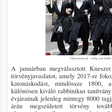
Ultraortodoxok – eddig nem kellett
A januárban megválasztott Knesze
törvényjavaslatot, amely 2017-re fokoz
katonáskodást, mindössze 1800, 
különösen kiváló rabbinikus tanítván
évjáratnak jelenleg mintegy 8000 ta
árán megszületett törvény tová