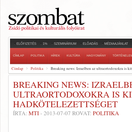
ELŐFIZETÉS
1%
SZEMINÁRIUM
ELŐADÁS
MÉDIAAJÁNLAT
CÍMLAP
POLITIKA
HÍREK
KULTÚRA
HAGYOMÁNY
TÖRTÉNELE
Címlap
Politika
Breaking news: Izraelben az ultraortodoxokra is kit
BREAKING NEWS: IZRAELB
ULTRAORTODOXOKRA IS KI
HADKÖTELEZETTSÉGET
ÍRTA:
MTI
-
2013-07-07
ROVAT:
POLITIKA