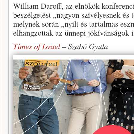
William Daroff, az elnökök konferenci
beszélgetést „nagyon szívélyesnek és
melynek során „nyílt és tartalmas eszm
elhangzottak az ünnepi jókívánságok i
Times of Israel
– Szabó Gyula