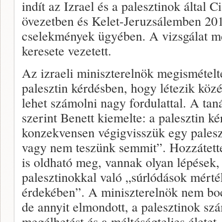
indít az Izrael és a palesztinok által 
övezetben és Kelet-Jeruzsálemben 2014
cselekmények ügyében. A vizsgálat m
keresete vezetett.
Az izraeli miniszterelnök megismétel
palesztin kérdésben, hogy létezik köz
lehet számolni nagy fordulattal. A tan
szerint Benett kiemelte: a palesztin k
konzekvensen végigvisszük egy palesz
vagy nem teszünk semmit”. Hozzátette
is oldható meg, vannak olyan lépések,
palesztinokkal való „súrlódások mért
érdekében”. A miniszterelnök nem bo
de annyit elmondott, a palesztinok szá
megélhetést és a méltóságteljes élete