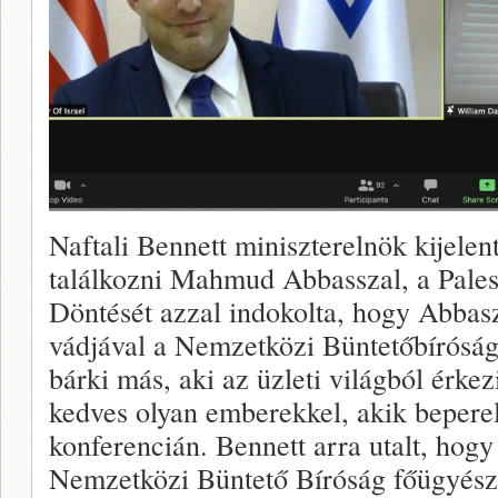
Naftali Bennett miniszterelnök kijelen
találkozni Mahmud Abbasszal, a Pales
Döntését azzal indokolta, hogy Abba
vádjával a Nemzetközi Büntetőbíróság e
bárki más, aki az üzleti világból érke
kedves olyan emberekkel, akik bepere
konferencián. Bennett arra utalt, hog
Nemzetközi Büntető Bíróság főügyésze 