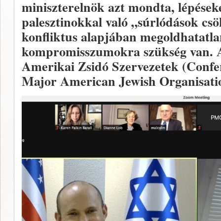
miniszterelnök azt mondta, lépéseke
palesztinokkal való „súrlódások cs
konfliktus alapjában megoldhatatla
kompromisszumokra szükség van. A
Amerikai Zsidó Szervezetek (Confer
Major American Jewish Organisation