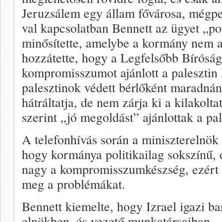
Jeruzsálem egy állam fővárosa, mégpe
val kapcsolatban Bennett az ügyet „po
minősítette, amelybe a kormány nem av
hozzátette, hogy a Legfelsőbb Bírósá
kompromisszumot ajánlott a palesztin 
palesztinok védett bérlőként maradná
hátráltatja, de nem zárja ki a kilakolt
szerint „jó megoldást” ajánlottak a pa
A telefonhívás során a miniszterelnök a
hogy kormánya politikailag sokszínű, d
nagy a kompromisszumkészség, ezért z
meg a problémákat.
Bennett kiemelte, hogy Izrael igazi bar
elnökben, és vezető munkatársaiban.