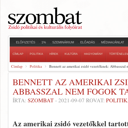
ELŐFIZETÉS
1%
SZEMINÁRIUM
ELŐADÁS
MÉDIAAJÁNLAT
CÍMLAP
POLITIKA
HÍREK
KULTÚRA
HAGYOMÁNY
TÖRTÉNELE
Címlap
Politika
Bennett az amerikai zsidó vezetőknek: Abbasszal 
BENNETT AZ AMERIKAI ZS
ABBASSZAL NEM FOGOK T
ÍRTA:
SZOMBAT
-
2021-09-07
ROVAT:
POLITI
Az amerikai zsidó vezetőkkel tartot