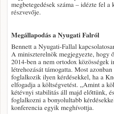
megbetegedések száma – idézte fel a 
részvevője.
Megállapodás a Nyugati Falról
Bennett a Nyugati-Fallal kapcsolatosan
A miniszterelnök megjegyezte, hogy ő 
2014-ben a nem ortodox közösségek im
létrehozását támogatta. Most azonban
foglalkozik ilyen kérdésekkel, ha a 
elfogadja a költségvetést. „Amint a köl
kétévnyi stabilitás áll majd előttünk, 
foglalkozni a bonyolultabb kérdésekkel
konferencia egyik meghívottja.