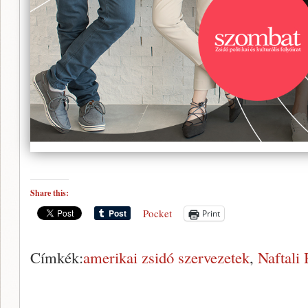
Share this:
Pocket
Print
Címkék:
amerikai zsidó szervezetek
,
Naftali 