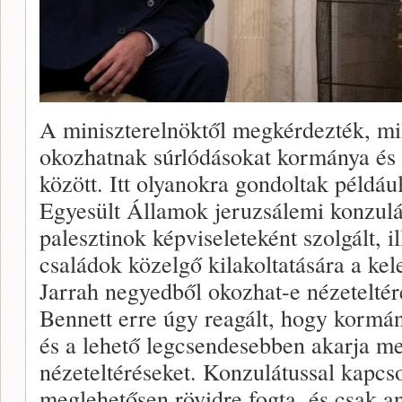
A miniszterelnöktől megkérdezték, m
okozhatnak súrlódásokat kormánya és 
között. Itt olyanokra gondoltak példáu
Egyesült Államok jeruzsálemi konzulát
palesztinok képviseleteként szolgált, i
családok közelgő kilakoltatására a kel
Jarrah negyedből okozhat-e nézeteltér
Bennett erre úgy reagált, hogy kormá
és a lehető legcsendesebben akarja me
nézeteltéréseket. Konzulátussal kapcs
meglehetősen rövidre fogta, és csak a