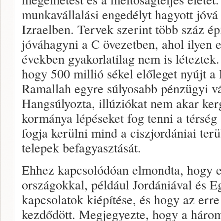
munkavállalási engedélyt hagyott jóvá
Izraelben. Tervek szerint több száz é
jóváhagyni a C övezetben, ahol ilyen 
években gyakorlatilag nem is léteztek. 
hogy 500 millió sékel előleget nyújt a
Ramallah egyre súlyosabb pénzügyi vá
Hangsúlyozta, illúziókat nem akar ker
kormánya lépéseket fog tenni a térség 
fogja kerülni mind a ciszjordániai ter
telepek befagyasztását.
Ehhez kapcsolódóan elmondta, hogy e
országokkal, például Jordániával és E
kapcsolatok kiépítése, és hogy az err
kezdődött. Megjegyezte, hogy a háro