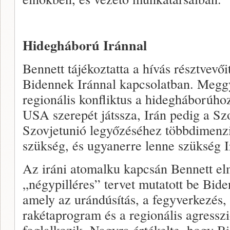
Hidegháború Iránnal
Bennett tájékoztatta a hívás résztvevői
Bidennek Iránnal kapcsolatban. Megg
regionális konfliktus a hidegháborúhoz
USA szerepét játssza, Irán pedig a Szo
Szovjetunió legyőzéséhez többdimenzi
szükség, és ugyanerre lenne szükség I
Az iráni atomalku kapcsán Bennett e
„négypilléres” tervet mutatott be Bide
amely az urándúsítás, a fegyverkezés, 
rakétaprogram és a regionális agresszi
foglalkozik. Nagyra értékelte, hogy Bid