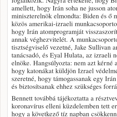
amellett, hogy Irán soha ne jusson a
miniszterelnök elmondta: Biden és ő 
közös amerikai-izraeli munkacsoportot 
hogy Irán atomprogramját visszaszor
annak véghezvitelét. A munkacsoport
tisztségviselő vezetné, Jake Sullivan
tanácsadó, és Eyal Hulata, az izraeli 
elnöke. Hangsúlyozta: nem azt kérné 
hogy katonákat küldjön Izrael védelm
szeretné, hogy támogassanak egy Irán 
és biztosítsanak ehhez szükséges forrá
Bennett továbbá tájékoztatta a résztv
koronavírus elleni küzdelemben tett erő
hogy a következő tíz napban csökkenni