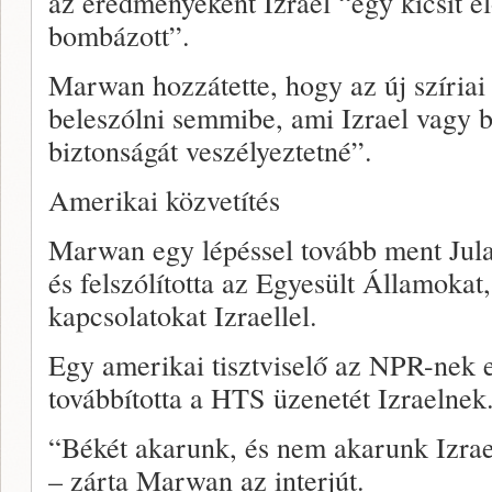
az eredményeként Izrael “egy kicsit elő
bombázott”.
Marwan hozzátette, hogy az új szíria
beleszólni semmibe, ami Izrael vagy 
biztonságát veszélyeztetné”.
Amerikai közvetítés
Marwan egy lépéssel tovább ment Julan
és felszólította az Egyesült Államokat,
kapcsolatokat Izraellel.
Egy amerikai tisztviselő az NPR-nek
továbbította a HTS üzenetét Izraelnek
“Békét akarunk, és nem akarunk Izrael
– zárta Marwan az interjút.