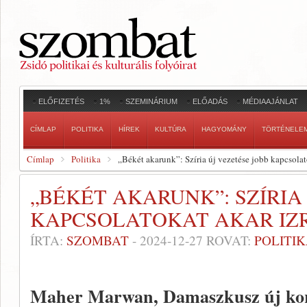
ELŐFIZETÉS
1%
SZEMINÁRIUM
ELŐADÁS
MÉDIAAJÁNLAT
CÍMLAP
POLITIKA
HÍREK
KULTÚRA
HAGYOMÁNY
TÖRTÉNELE
Címlap
Politika
„Békét akarunk”: Szíria új vezetése jobb kapcsolato
„BÉKÉT AKARUNK”: SZÍRIA
KAPCSOLATOKAT AKAR IZ
ÍRTA:
SZOMBAT
-
2024-12-27
ROVAT:
POLITI
Maher Marwan, Damaszkusz új ko