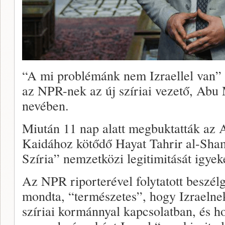
“A mi problémánk nem Izraellel van
az NPR-nek az új szíriai vezető, Ab
nevében.
Miután 11 nap alatt megbuktatták az A
Kaidához kötődő Hayat Tahrir al-Sha
Szíria” nemzetközi legitimitását igyek
Az NPR riporterével folytatott beszé
mondta, “természetes”, hogy Izraelne
szíriai kormánnyal kapcsolatban, és 