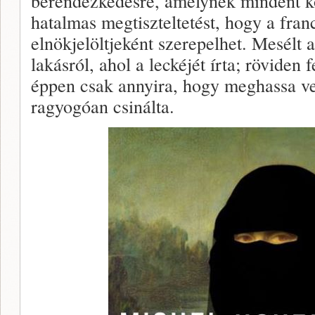
berendezkedésre, amelynek mindent kö
hatalmas megtiszteltetést, hogy a fran
elnökjelöltjeként szerepelhet. Mesélt a
lakásról, ahol a leckéjét írta; röviden 
éppen csak annyira, hogy meghassa vel
ragyogóan csinálta.