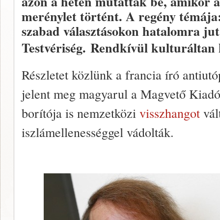
azon a héten mutatták be, amikor a
merénylet történt. A regény témája
szabad választásokon hatalomra j
Testvériség.
Rendkívül kulturáltan
Részletet közlünk a francia író antiut
jelent meg magyarul a Magvető Kiadó
borítója is nemzetközi
visszhangot
vált
iszlámellenességgel vádolták.