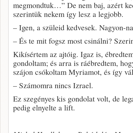
megmondtuk…” De nem baj, azért ked
szerintük nekem így lesz a legjobb.
– Igen, a szüleid kedvesek. Nagyon-n
– És te mit fogsz most csinálni? Szer
Kikísértem az ajtóig. Igaz is, ébredtem
gondoltam; és arra is ráébredtem, ho
szájon csókoltam Myriamot, és így vá
– Számomra nincs Izrael.
Ez szegényes kis gondolat volt, de le
pedig elnyelte a lift.