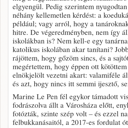
elgyengül. Pedig szerintem nyugodtan f
néhány kellemetlen kérdést: a koedukál
például; vagy arról, hogy a tanároknak
hitre. De végeredményben, nem így áll
iskolákban is? Nem kell-e egy tanárn
katolikus iskolában akar tanítani? Jo
rájöttem, hogy gőzöm sincs, és a sajtó
megértettem, hogy éppen ott kötöttem
elnökjelölt vezetni akart: valamiféle á
és azt, hogy nincs itt semmi ijesztő, s
Marine Le Pen fél egykor támadott vis
fodrászolva állt a Városháza előtt, en
fotózták, szinte szép volt – és ezzel n
felbukkanásaitól, a 2017-es fordulat ó