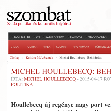
ELŐFIZETÉS
1%
SZEMINÁRIUM
ELŐADÁS
MÉDIAAJÁNLAT
CÍMLAP
POLITIKA
HÍREK
KULTÚRA
HAGYOMÁNY
TÖRTÉNELE
Címlap
Kultúra-Művészetek
Michel Houllebecq: Behódolás
MICHEL HOULLEBECQ: BE
ÍRTA:
MICHEL HOULLEBECQ
-
2015-04-17
RO
POLITIKA
Houllebecq új regénye nagy port ver