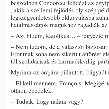
beszédben Condorcet felidézi az egyip
„akik a szellemi fejlődés oly szép péld
legszégyenletesebb eldurvulásba zuhan
hatalmasságok magukhoz ragadták az 
– Azt hittem, katolikus… – jegyezte
– Nem tudom, de a választói biztosan
Frontnak soha nem sikerült áttörést el
túl szolidárisak és harmadikvilág-pár
Myriam az órájára pillantott, bágyadt 
– El kell mennem, François. Megígér
otthon ebédelek.
– Tudják, hogy nálam vagy?