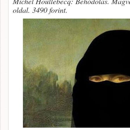
Michel Houllebecq: Behódolás. Magve
oldal. 3490 forint.