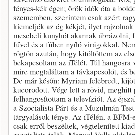
fényes-kék égen; örök idők óta a boldo
szememben, szerintem csak azért rag
kiemeljék az ég kékjét, ilyet rajzolna
mesebeli kunyhót akarnak ábrázolni, 
fűvel és a fűben nyíló virágokkal. Ne
rögtön azután, hogy kitöltöttem az el
bekapcsoltam az iTélét. Túl hangosra vol
mire megtaláltam a távkapcsolót, és
De már későn: Myriam felébredt, kijöt
kucorodott. Vége lett a rövid, meghitt
felhangosítottam a televíziót. Az éjsz
a Szocialista Párt és a Muzulmán Testv
tárgyalások ténye. Az iTélén, a BFM-
csak erről beszéltek, végtelenített ki
szocialista jelölt, Manuel Valls oldalá