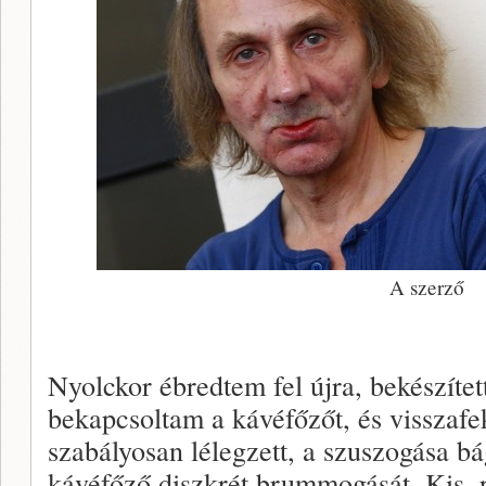
A szerző
Nyolckor ébredtem fel újra, bekészíte
bekapcsoltam a kávéfőzőt, és vissza
szabályosan lélegzett, a szuszogása b
kávéfőző diszkrét brummogását. Kis, 