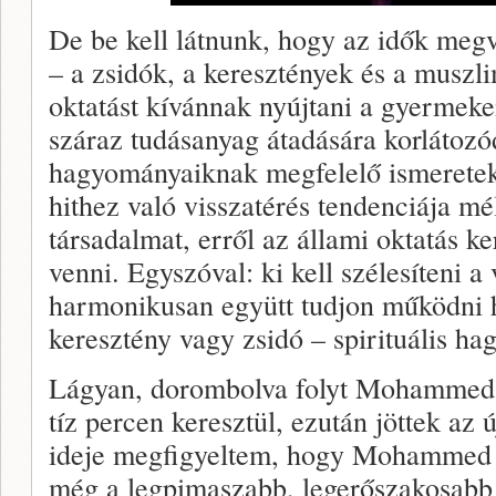
De be kell látnunk, hogy az idők megvá
– a zsidók, a keresztények és a muszl
oktatást kívánnak nyújtani a gyermek
száraz tudásanyag átadására korlátozód
hagyományaiknak megfelelő ismereteke
hithez való visszatérés tendenciája mé
társadalmat, erről az állami oktatás ke
venni. Egyszóval: ki kell szélesíteni a 
harmonikusan együtt tudjon működni 
keresztény vagy zsidó – spirituális h
Lágyan, dorombolva folyt Mohammed 
tíz percen keresztül, ezután jöttek az 
ideje megfigyeltem, hogy Mohammed 
még a legpimaszabb, legerőszakosabb ú