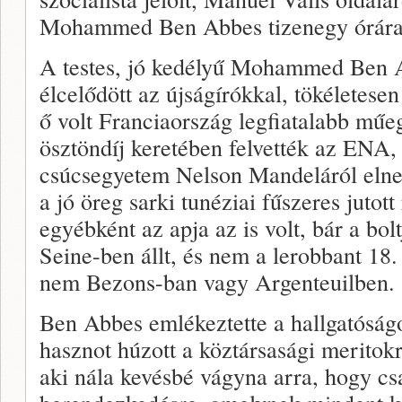
Mohammed Ben Abbes tizenegy órára sa
A testes, jó kedélyű Mohammed Ben A
élcelődött az újságírókkal, tökéletesen
ő volt Franciaország legfiatalabb műeg
ösztöndíj keretében felvették az ENA, 
csúcsegyetem Nelson Mandeláról elne
a jó öreg sarki tunéziai fűszeres jutot
egyébként az apja az is volt, bár a bol
Seine-ben állt, és nem a lerobbant 18.
nem Bezons-ban vagy Argenteuilben.
Ben Abbes emlékeztette a hallgatóságo
hasznot húzott a köztársasági meritokr
aki nála kevésbé vágyna arra, hogy cs