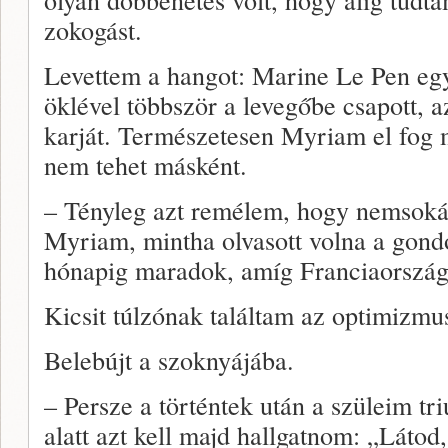
zokogást.
Levettem a hangot: Marine Le Pen egy
öklével többször a levegőbe csapott, az
karját. Természetesen Myriam el fog m
nem tehet másként.
– Tényleg azt remélem, hogy nemsok
Myriam, mintha olvasott volna a gond
hónapig maradok, amíg Franciaország
Kicsit túlzónak találtam az optimizmus
Belebújt a szoknyájába.
– Persze a történtek után a szüleim tr
alatt azt kell majd hallgatnom: „Látod