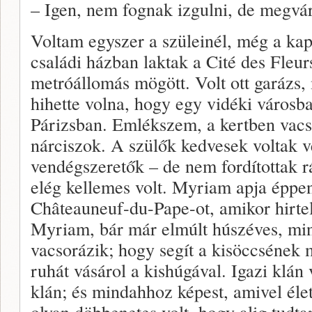
– Igen, nem fognak izgulni, de megvá
Voltam egyszer a szüleinél, még a ka
családi házban laktak a Cité des Fleu
metróállomás mögött. Volt ott garázs
hihette volna, hogy egy vidéki városb
Párizsban. Emlékszem, a kertben vacs
nárciszok. A szülők kedvesek voltak v
vendégszeretők – de nem fordítottak r
elég kellemes volt. Myriam apja éppen
Châteauneuf-du-Pape-ot, amikor hirte
Myriam, bár már elmúlt húszéves, min
vacsorázik; hogy segít a kisöccsének m
ruhát vásárol a kishúgával. Igazi klán 
klán; és mindahhoz képest, amivel éle
olyan döbbenetes volt, hogy alig tudtam