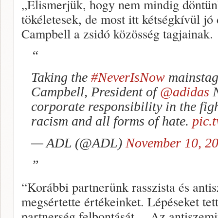
„Elismerjük, hogy nem mindig döntün
tökéletesek, de most itt kétségkívül j
Campbell a zsidó közösség tagjainak.
Taking the
#NeverIsNow
mainstag
Campbell, President of
@adidas
N
corporate responsibility in the fig
racism and all forms of hate.
pic.
— ADL (@ADL)
November 10, 2
“Korábbi partnerünk rasszista és anti
megsértette értékeinket. Lépéseket te
partnerség felbontását… Az antiszem