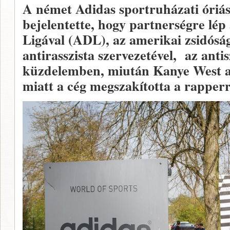
A német Adidas sportruházati óriá
bejelentette, hogy partnerségre lép
Ligával (ADL), az amerikai zsidósá
antirasszista szervezetével, az anti
küzdelemben, miután Kanye West a
miatt a cég megszakította a rapper