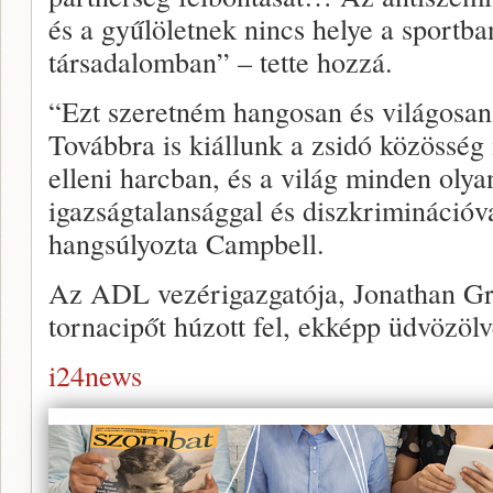
és a gyűlöletnek nincs helye a sportba
társadalomban” – tette hozzá.
“Ezt szeretném hangosan és világosa
Továbbra is kiállunk a zsidó közösség
elleni harcban, és a világ minden oly
igazságtalansággal és diszkriminációv
hangsúlyozta Campbell.
Az ADL vezérigazgatója, Jonathan Gr
tornacipőt húzott fel, ekképp üdvözölv
i24news