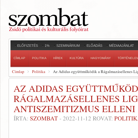
ELŐFIZETÉS
1%
SZEMINÁRIUM
ELŐADÁS
MÉDIAAJÁNLAT
CÍMLAP
POLITIKA
HÍREK
KULTÚRA
HAGYOMÁNY
TÖRTÉNELE
Címlap
Politika
Az Adidas együttműködik a Rágalmazásellenes Lig
AZ ADIDAS EGYÜTTMŰKÖD
RÁGALMAZÁSELLENES LIG
ANTISZEMITIZMUS ELLEN
ÍRTA:
SZOMBAT
-
2022-11-12
ROVAT:
POLITI