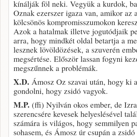
kínálják föl neki. Vegyük a kurdok, b
Oznak ezerszer igaza van, amikor az ar
kölcsönös kompromisszumokon kereszt
Azok a hatalmak illetve jogutódjaik pe
arra, hogy mindkét oldal betartja a m
lesznek lövöldözések, a szuverén emb
megsértése. Először lassan fogyni kez
megszűnnek a problémák.
X.D.
Ámosz Oz szavai után, hogy ki a
gondolni, hogy zsidó vagyok.
M.P.
(ffi) Nyilván okos ember, de Izra
szerencsére kevesek helyeslésével talá
számára is világos, hogy semmilyen pa
sohasem, és Ámosz úr csupán a zsidó