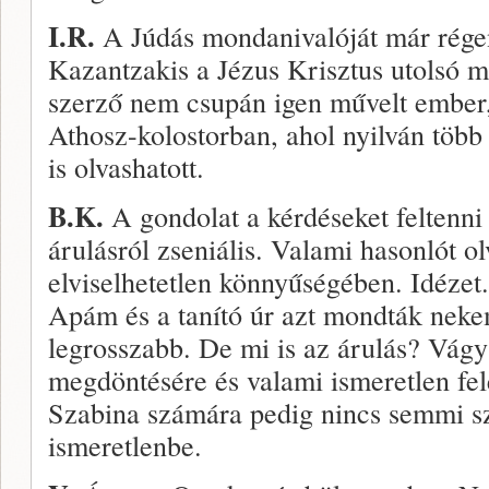
I.R.
A Júdás mondanivalóját már rég
Kazantzakis a Jézus Krisztus utolsó 
szerző nem csupán igen művelt ember, 
Athosz-kolostorban, ahol nyilván több
is olvashatott.
B.K.
A gondolat a kérdéseket feltenni
árulásról zseniális. Valami hasonlót o
elviselhetetlen könnyűségében. Idéze
Apám és a tanító úr azt mondták neke
legrosszabb. De mi is az árulás? Vágy
megdöntésére és valami ismeretlen fel
Szabina számára pedig nincs semmi sz
ismeretlenbe.