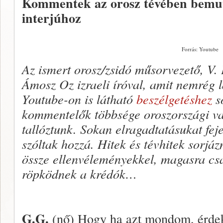
Kommentek az orosz tévében bemu
interjúhoz
Forrás: Youtube
Az ismert orosz/zsidó műsorvezető, V. P
Ámosz Oz izraeli íróval, amit nemrég
Youtube-on is látható
beszélgetéshez
so
kommentelők többsége oroszországi va
tallóztunk. Sokan elragadtatásukat fe
szóltak hozzá. Hitek és tévhitek sorj
össze ellenvéleményekkel, magasra cs
röpködnek a krédók…
G.G.
(nő) Hogy ha azt mondom, érdek