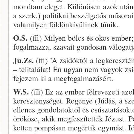
mondtam eleget. Különösen azok után, 
a szerk.) politikai beszélgetős műsor
valamilyen földönkívülinek tűnik.
O.S.
(ffi) Milyen bölcs és okos ember;
fogalmazza, szavait gondosan válogat
Ju.Zs.
(ffi) ’A zsidóktól a legkereszté
– telitalálat! Én ugyan nem vagyok zs
fejezem ki a megfogalmazásért.
W.S.
(ffi) Ez az ember félrevezeti azo
kereszténységet. Regénye (Júdás, a sz
ellenes gondolatoktól és csúsztatás
örököse, akik megfeszítették Jézust. 
ketten pompásan megértik egymást. Ide