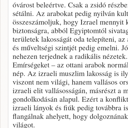
óvárost beleértve. Csak a zsidó részb
sétálni. Az arabokat pedig nyilván kult
összeszámoljuk, hogy Izrael mennyit 
biztonságra, abból Egyiptomtól sivatag
területek lakosságát oda telepíteni, az
és műveltségi szintjét pedig emelni. J
nehezen terjednek a radikális nézete
Emírségeket – az ottani arabok normáli
nép. Az izraeli muszlim lakosság is il
viszont nem világi, hanem vallásos or
izraeli elit vallásosságán, másrészt a
gondolkodásán alapul. Ezért a konflikt
izraeli lányok és fiúk pedig továbbra i
flangálnak ahelyett, hogy dolgoznának
világot.