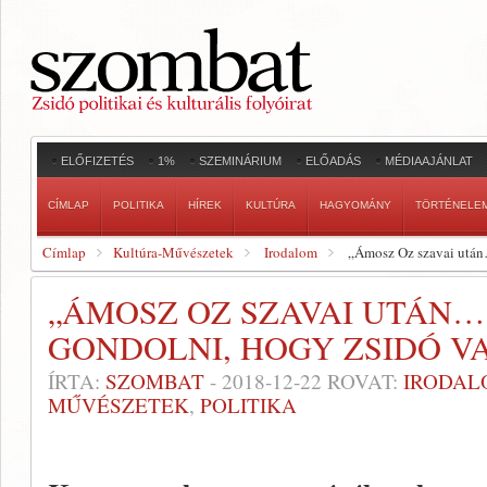
ELŐFIZETÉS
1%
SZEMINÁRIUM
ELŐADÁS
MÉDIAAJÁNLAT
CÍMLAP
POLITIKA
HÍREK
KULTÚRA
HAGYOMÁNY
TÖRTÉNELE
Címlap
Kultúra-Művészetek
Irodalom
„Ámosz Oz szavai után
„ÁMOSZ OZ SZAVAI UTÁN…
GONDOLNI, HOGY ZSIDÓ V
ÍRTA:
SZOMBAT
-
2018-12-22
ROVAT:
IRODAL
MŰVÉSZETEK
,
POLITIKA