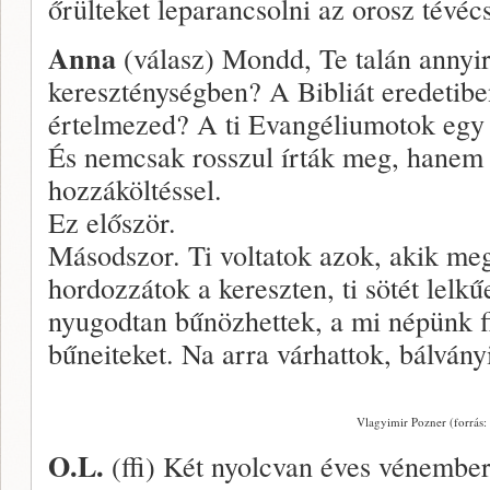
őrülteket leparancsolni az orosz tévéc
Anna
(válasz) Mondd, Te talán annyir
kereszténységben? A Bibliát eredetibe
értelmezed? A ti Evangéliumotok egy 
És nemcsak rosszul írták meg, hanem 
hozzáköltéssel.
Ez először.
Másodszor. Ti voltatok azok, akik megf
hordozzátok a kereszten, ti sötét lelkű
nyugodtan bűnözhettek, a mi népünk f
bűneiteket. Na arra várhattok, bálván
Vlagyimir Pozner (forrás:
O.L.
(ffi) Két nyolcvan éves vénember