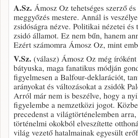
A.Sz.
Ámosz Oz tehetséges szerző és p
meggyőzés mestere. Annál is veszélyes
zsidóságra nézve. Politikai nézetei és
zsidó államot. Ez nem bűn, hanem ann
Ezért számomra Ámosz Oz, mint ember
V.Sz.
(válasz) Ámosz Oz még íróként 
bátyuska, maga fanatikus módján gond
figyelmesen a Balfour-deklarációt, tan
arányokat és változásokat a zsidók Pal
Arról már nem is beszélve, hogy a nyi
figyelembe a nemzetközi jogot. Közbe
precedenst a világtörténelemben arra
történelmi okokból elveszítette otthoná
világ vezető hatalmainak egyesült erő