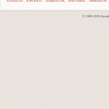
ELŐFIZETÉS
KAPCSOLAT
SZERKESZTŐK
MAGUNKRÓL
IMPRESSZUM
© 1989-2026 Szombat