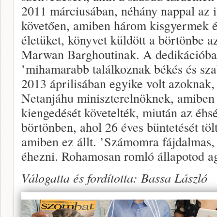
2011 márciusában, néhány nappal az i
követően, amiben három kisgyermek és
életüket, könyvet küldött a börtönbe az
Marwan Barghoutinak. A dedikációban 
’mihamarabb találkoznak békés és sza
2013 áprilisában egyike volt azoknak, 
Netanjáhu miniszterelnöknek, amiben S
kiengedését követelték, miután az éhsé
börtönben, ahol 26 éves büntetését töltö
amiben ez állt. ’Számomra fájdalmas,
éhezni. Rohamosan romló állapotod ag
Válogatta és fordította: Bassa László