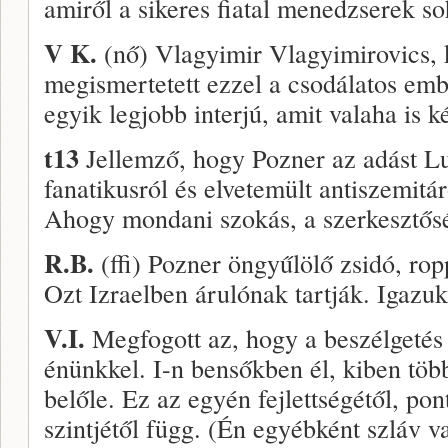
amiről a sikeres fiatal menedzserek so
V K.
(nő) Vlagyimir Vlagyimirovics, 
megismertetett ezzel a csodálatos emb
egyik legjobb interjú, amit valaha is ké
t13
Jellemző, hogy Pozner az adást Lu
fanatikusról és elvetemült antiszemitá
Ahogy mondani szokás, a szerkesztős
R.B.
(ffi) Pozner öngyűlölő zsidó, ro
Ozt Izraelben árulónak tartják. Igazuk
V.I.
Megfogott az, hogy a beszélgetés 
énünkkel. I-n bensőkben él, kiben töb
belőle. Ez az egyén fejlettségétől, po
szintjétől függ. (Én egyébként szláv v