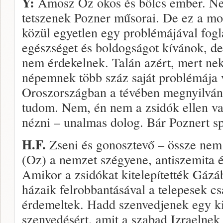
Y:
Ámosz Oz okos és bölcs ember. Ne
tetszenek Pozner műsorai. De ez a mos
közül egyetlen egy problémájával fog
egészséget és boldogságot kívánok, d
nem érdekelnek. Talán azért, mert ne
népemnek több száz saját problémája v
Oroszországban a tévében megnyilvá
tudom. Nem, én nem a zsidók ellen va
nézni – unalmas dolog. Bár Poznert sp
H.F.
Zseni és gonosztevő – össze nem
(Oz) a nemzet szégyene, antiszemita és
Amikor a zsidókat kitelepítették Gázáb
házaik felrobbantásával a telepesek cs
érdemeltek. Hadd szenvedjenek egy ki
szenvedésért, amit a szabad Izraelnek