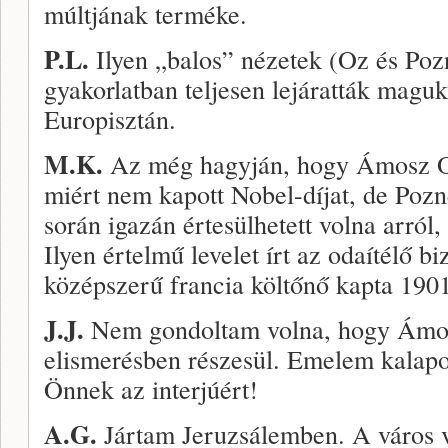
múltjának terméke.
P.L.
Ilyen „balos” nézetek (Oz és Pozn
gyakorlatban teljesen lejáratták maguka
Europisztán.
M.K.
Az még hagyján, hogy Ámosz Oz
miért nem kapott Nobel-díjat, de Pozne
során igazán értesülhetett volna arról,
Ilyen értelmű levelet írt az odaítélő bi
középszerű francia költőnő kapta 190
J.J.
Nem gondoltam volna, hogy Ámos
elismerésben részesül. Emelem kalapo
Önnek az interjúért!
A.G.
Jártam Jeruzsálemben. A város va