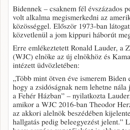
Bidennek – csaknem fél évszázados poli
volt alkalma megismerkedni az amerik
közösséggel. Először 1973-ban látogato
közvetlenül a jom kippuri háborút me
Erre emlékeztetett Ronald Lauder, a 
(WJC) elnöke az új elnökhöz és Kama
intézett üdvözletében:
„Több mint ötven éve ismerem Biden 
hogy a zsidóságnak nem lehetne nála j
a Fehér Házban” – nyilatkozta Lauder
amikor a WJC 2016-ban Theodor Herzl 
az akkori alelnök beszédében kijelente
hallgatás pedig beleegyezést jelent.”