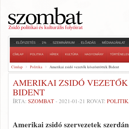
ELŐFIZETÉS
1%
SZEMINÁRIUM
ELŐADÁS
MÉDIAAJÁNLAT
CÍMLAP
POLITIKA
HÍREK
KULTÚRA
HAGYOMÁNY
TÖRTÉNELE
Címlap
Politika
Amerikai zsidó vezetők köszöntötték Bident
AMERIKAI ZSIDÓ VEZETŐ
BIDENT
ÍRTA:
SZOMBAT
-
2021-01-21
ROVAT:
POLITI
Amerikai zsidó szervezetek szerdán