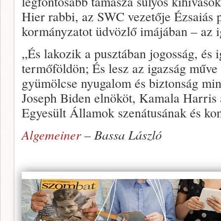
legfontosabb támasza súlyos kihíváso
Hier rabbi, az SWC vezetője Ézsaiás pr
kormányzatot üdvözlő imájában – az 
„És lakozik a pusztában jogosság, és i
termőföldön; És lesz az igazság műve 
gyümölcse nyugalom és biztonság min
Joseph Biden elnököt, Kamala Harris a
Egyesült Államok szenátusának és kon
Algemeiner
– Bassa László