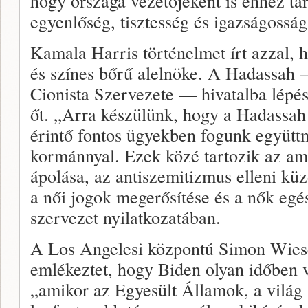
hogy országa vezetőjeként is ehhez tar
egyenlőség, tisztesség és igazságosság
Kamala Harris történelmet írt azzal, 
és színes bőrű alelnöke. A Hadassah
Cionista Szervezete — hivatalba lépés
őt. „Arra készülünk, hogy a Hadassah 
érintő fontos ügyekben fogunk együtt
kormánnyal. Ezek közé tartozik az ame
ápolása, az antiszemitizmus elleni kü
a női jogok megerősítése és a nők egé
szervezet nyilatkozatában.
A Los Angelesi központú Simon Wies
emlékeztet, hogy Biden olyan időben v
„amikor az Egyesült Államok, a világ