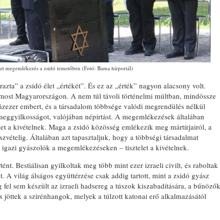
zt megemlékezés a zsidó temetőben (Fotó: Bama hírportál)
azta” a zsidó élet „értékét”. És ez az „érték” nagyon alacsony volt.
s most Magyarországon. A nem túl távoli történelmi múltban, mindössze
zázezer embert, és a társadalom többsége valódi megrendülés nélkül
tömeggyilkosságot, valójában népirtást. A megemlékezések általában
let a kivételnek. Maga a zsidó közösség emlékezik meg mártírjairól, a
vételig. Általában azt tapasztaljuk, hogy a többségi társadalmat
igazi gyászolók a megemlékezéseken – tisztelet a kivételnek.
ént. Bestiálisan gyilkoltak meg több mint ezer izraeli civilt, és raboltak
et. A világ álságos együttérzése csak addig tartott, mint a zsidó gyász
 fel sem készült az izraeli hadsereg a túszok kiszabadítására, a bűnöző
 jöttek a szirénhangok, melyek a túlzott katonai erő alkalmazásától