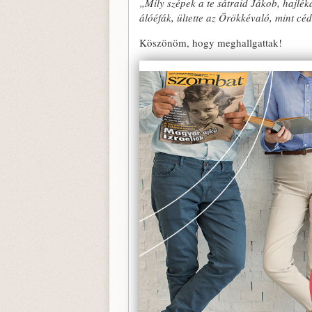
„Mily szépek a te sátraid Jákob, hajléka
álóéfák, ültette az Örökkévaló, mint cé
Köszönöm, hogy meghallgattak!