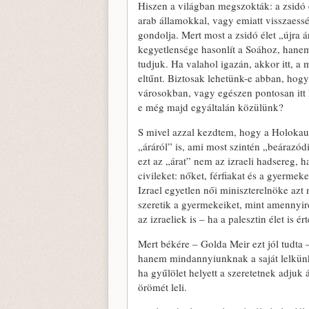
Hiszen a világban megszokták: a zsidó é
arab államokkal, vagy emiatt visszaessé
gondolja. Mert most a zsidó élet „újra 
kegyetlensége hasonlít a Soához, hanem a
tudjuk. Ha valahol igazán, akkor itt, a 
eltűnt. Biztosak lehetünk-e abban, hog
városokban, vagy egészen pontosan itt 
e még majd egyáltalán közülünk?
S mivel azzal kezdtem, hogy a Holokausz
„áráról” is, ami most szintén „beárazó
ezt az „árat” nem az izraeli hadsereg, h
civileket: nőket, férfiakat és a gyerme
Izrael egyetlen női miniszterelnöke az
szeretik a gyermekeiket, mint amennyir
az izraeliek is – ha a palesztin élet is ér
Mert békére – Golda Meir ezt jól tudta
hanem mindannyiunknak a saját lelkün
ha gyűlölet helyett a szeretetnek adju
örömét leli.