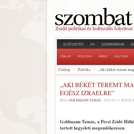
ELŐFIZETÉS
1%
SZEMINÁRIUM
E
CÍMLAP
POLITIKA
HÍREK
KULTÚRA
Címlap
Politika
„Aki békét teremt mag
„AKI BÉKÉT TEREMT MA
EGÉSZ IZRAELRE”
ÍRTA:
GOLDMANN TAMÁS
-
2024-07-11
ROVAT:
Goldmann Tamás, a Pécsi Zsidó Hitköz
tartott kegyeleti megemlékezésen.