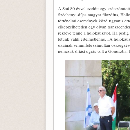
A Soá 80 évvel ezelőtt egy szétszóratot
Széchenyi-díjas magyar filozófus, Hell
történelmi események közé, ugyanis ért
elképzelhetetlen egy olyan transzcend
részévé tenné a holokausztot. Ha pedig
létünk válik értelmetlenné. „A holokaus
okainak semmiféle szimultán összegzés
nemcsak óriási ugrás volt a Gonoszba, ha