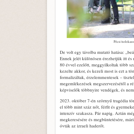
Pécsi holokaus
De volt egy távolba mutató hatása: „beár
Ennek jelét különösen érezhetjük itt é
80 évvel ezelőtt, meggyilkoltak több s
kezelte akkor, és kezeli most is ezt a 
formalizáltak, érzelemmentesek – tiszte
megemlékezések megszervezésétől a rész
képviselők többnyire vendégek, és nem 
2023. október 7-én szörnyű tragédia tört
el több mint száz nőt, férfit és gyermek
intenzív szakasza. Pár napig. Aztán még
megkeresésére és megbüntetésére, máris
óvták az izraeli haderőt.