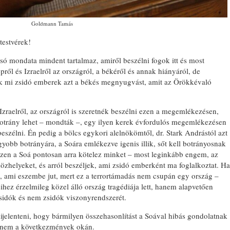
Goldmann Tamás
testvérek!
só mondata mindent tartalmaz, amiről beszélni fogok itt és most
ről és Izraelről az országról, a békéről és annak hiányáról, de
k mi zsidó emberek azt a békés megnyugvást, amit az Örökkévaló
raelről, az országról is szeretnék beszélni ezen a megemlékezésen,
l botrány lehet – mondták –, egy ilyen kerek évfordulós megemlékezésen
 beszélni. Én pedig a bölcs egykori alelnökömtől, dr. Stark Andrástól azt
yobb botrányára, a Soára emlékezve igenis illik, sőt kell botrányosnak
szen a Soá pontosan arra kötelez minket – most leginkább engem, az
özhelyeket, és arról beszéljek, ami zsidó emberként ma foglalkoztat. Ha
ő, ami eszembe jut, mert ez a terrortámadás nem csupán egy ország –
hez érzelmileg közel álló ország tragédiája lett, hanem alapvetően
zsidók és nem zsidók viszonyrendszerét.
ijelenteni, hogy bármilyen összehasonlítást a Soával hibás gondolatnak
hanem a következmények okán.