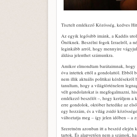
Tisztelt emlékező Közösség, kedves Hit
Az egyik legősibb imánk, a Kaddis utol
Önöknek. Beszélni fogok Izraelről, a nép
leginkább arról, hogy mennyire vágyju
áldása jelenthet számunkra.
Amikor elmondtam barátaimnak, hogy Iz
óva intettek ettől a gondolattól. Ebbő
nem illik aktuális politikai kérdésekről
tanultam, hogy a világtörténelem legnag
vélt gondolatokat is megfogalmazni, hi
emlékező beszélőt –, hogy kerüljem a k
erre gondolok, október hetedike az els
egy hozzám, és a világ zsidó közösségei
változtatja meg – így jelen időben – a 
Szeretném azonban itt a beszéd elején k
tartok. És alapvetően nem a számok, 