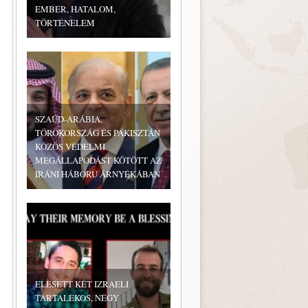
EMBER, HATALOM,
TÖRTÉNELEM
SZAÚD-ARÁBIA,
TÖRÖKORSZÁG ÉS PAKISZTÁN
KÖZÖS VÉDELMI
MEGÁLLAPODÁST KÖTÖTT AZ
IRÁNI HÁBORÚ ÁRNYÉKÁBAN
ELESETT KÉT IZRAELI
TARTALÉKOS, NÉGY