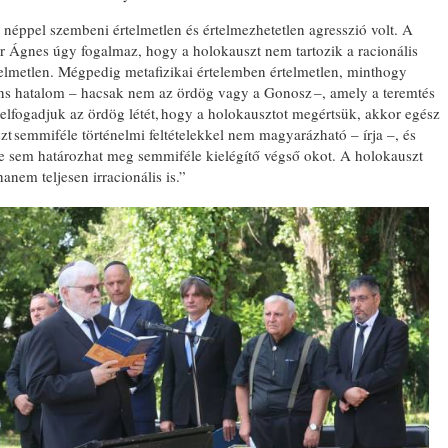
t néppel szembeni értelmetlen és értelmezhetetlen agresszió volt. A
er Ágnes úgy fogalmaz, hogy a holokauszt nem tartozik a racionális
elmetlen. Mégpedig metafizikai értelemben értelmetlen, minthogy
ens hatalom – hacsak nem az ördög vagy a Gonosz –, amely a teremtés
 elfogadjuk az ördög létét, hogy a holokausztot megértsük, akkor egész
zt semmiféle történelmi feltételekkel nem magyarázható – írja –, és
e sem határozhat meg semmiféle kielégítő végső okot. A holokauszt
nem teljesen irracionális is.”