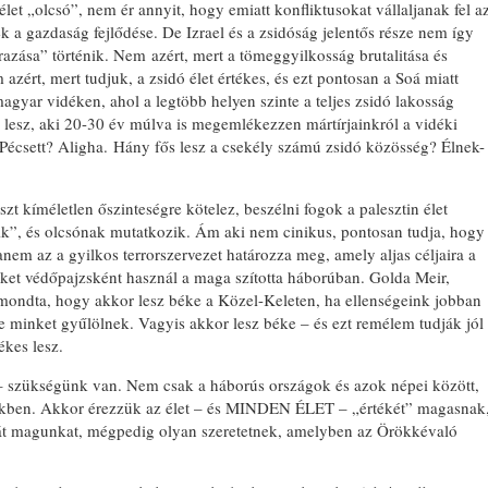
let „olcsó”, nem ér annyit, hogy emiatt konfliktusokat vállaljanak fel a
k a gazdaság fejlődése. De Izrael és a zsidóság jelentős része nem így
árazása” történik. Nem azért, mert a tömeggyilkosság brutalitása és
zért, mert tudjuk, a zsidó élet értékes, és ezt pontosan a Soá miatt
magyar vidéken, ahol a legtöbb helyen szinte a teljes zsidó lakosság
y lesz, aki 20-30 év múlva is megemlékezzen mártírjainkról a vidéki
Pécsett? Aligha. Hány fős lesz a csekély számú zsidó közösség? Élnek-
t kíméletlen őszinteségre kötelez, beszélni fogok a palesztin élet
dik”, és olcsónak mutatkozik. Ám aki nem cinikus, pontosan tudja, hogy
anem az a gyilkos terrorszervezet határozza meg, amely aljas céljaira a
keket védőpajzsként használ a maga szította háborúban. Golda Meir,
t mondta, hogy akkor lesz béke a Közel-Keleten, ha ellenségeink jobban
e minket gyűlölnek. Vagyis akkor lesz béke – és ezt remélem tudják jól
tékes lesz.
 – szükségünk van. Nem csak a háborús országok és azok népei között,
kben. Akkor érezzük az élet – és MINDEN ÉLET – „értékét” magasnak
k át magunkat, mégpedig olyan szeretetnek, amelyben az Örökkévaló