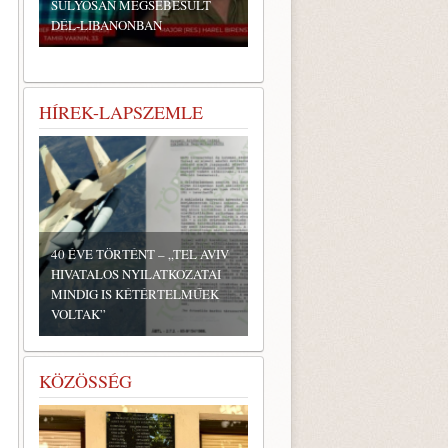
SÚLYOSAN MEGSEBESÜLT
DÉL-LIBANONBAN
HÍREK-LAPSZEMLE
40 ÉVE TÖRTÉNT – „TEL AVIV
HIVATALOS NYILATKOZATAI
MINDIG IS KÉTÉRTELMŰEK
VOLTAK”
KÖZÖSSÉG