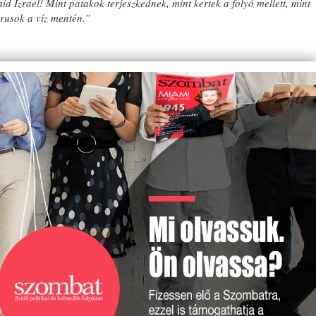
id Izrael! Mint patakok terjeszkednek, mint kertek a folyó mellett, mint
drusok a víz mentén.”