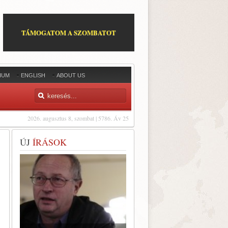
TÁMOGATOM A SZOMBATOT
IUM
ENGLISH
ABOUT US
2026. augusztus 8, szombat | 5786. Áv 25
ÚJ
ÍRÁSOK