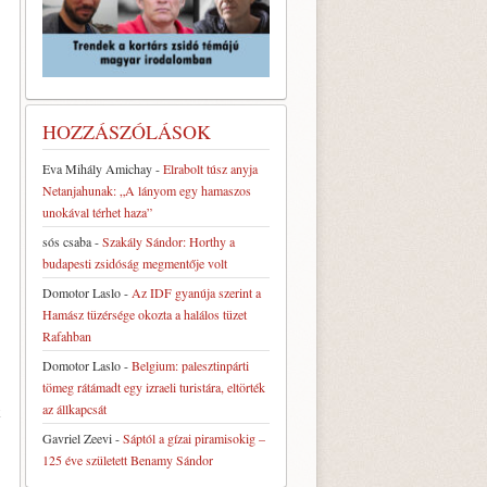
HOZZÁSZÓLÁSOK
Eva Mihály Amichay
-
Elrabolt túsz anyja
Netanjahunak: „A lányom egy hamaszos
unokával térhet haza”
sós csaba
-
Szakály Sándor: Horthy a
budapesti zsidóság megmentője volt
Domotor Laslo
-
Az IDF gyanúja szerint a
Hamász tüzérsége okozta a halálos tüzet
Rafahban
Domotor Laslo
-
Belgium: palesztinpárti
tömeg rátámadt egy izraeli turistára, eltörték
az állkapcsát
k
Gavriel Zeevi
-
Sáptól a gízai piramisokig –
125 éve született Benamy Sándor