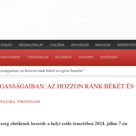
LŐADÁS
MÉDIAAJÁNLAT
GALÉRIA
ARCHÍVUM
MAGAZIN
REPERTÓR
HAGYOMÁNY
TÖRTÉNELEM
VÉLEMÉNY
GASZTRO
KÖZÖSSÉG
asságaiban, az hozzon ránk békét és egész Izraelre”
GASSÁGAIBAN, AZ HOZZON RÁNK BÉKÉT ÉS
POLITIKA
,
TÖRTÉNELEM
ség elnökének beszéde a helyi zsidó temetőben 2024. július 7-én